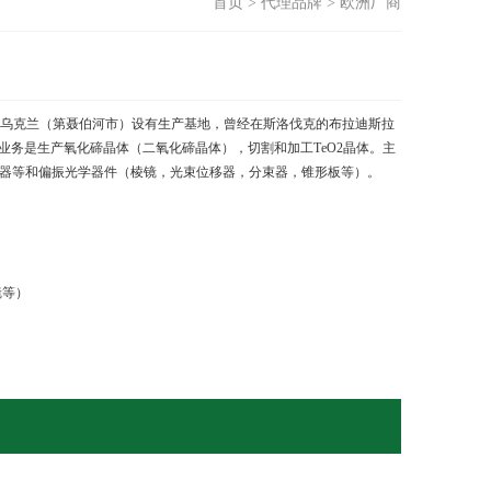
首页
>
代理品牌
>
欧洲厂商
，其在乌克兰（第聂伯河市）设有生产基地，曾经在斯洛伐克的布拉迪斯拉
业务是生产氧化碲晶体（二氧化碲晶体），切割和加工ТеО
2
晶体。主
器等和偏振光学器件（棱镜，光束位移器，分束器，锥形板等）。
镜等）