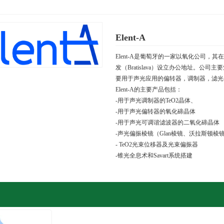
Elent-A
Elent-A是葡萄牙的一家以氧化公司
发（
Bratislava
）设立办公地址。公司主要
要用于声光应用的偏转器，调制器，滤光
Elent-A
的主要产品包括：
-用于声光调制器的
TeO2
晶体、
-用于声光偏转器的氧化碲晶体
-用于声光可调谐滤波器的二氧化碲晶体
-声光偏振棱镜（
Glan
棱镜、沃拉斯顿棱
- TeO2光束位移器及光束偏振器
-锥光全息术和
Savart
系统搭建