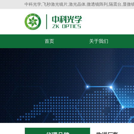
中科光学,飞秒激光镜片,激光晶体,微透镜阵列,隔震台,显微
首页
关于我们