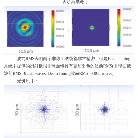
点扩散函数：
波前
RMS
表明两个非球面透镜都非常精密，但是
BeamTuning
系统中提供的衍射极限非球面镜具有更加出色的波前
RMS(
非球面镜
波前
RMS=0.361 waves, BeamTuning
波前
RMS=0.065 waves)
光斑尺寸：