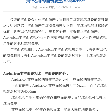
为什么非球面镜要选择Asphericon
作者：admin 时间：2021-9-6 11:04:52
传统的球面镜会产生球面像差，该特性导致光线离透镜的光轴越
远，衍射越强，球面像差导致图像清晰度下降，非球面镜的形状经过
优化，具有出色的成像特性。主要优势在于能够校正球面像差。
Asphericon非球面透镜不仅可以有效消除球面像差，还可以消除透镜
产生的其他形式的像差。
与球面透镜相比，
Asphericon
非球面透镜焦点更小，并具有出色
的成像特性，并且
Asphericon
非球面镜的光斑尺寸远小于球面镜光斑
尺寸。
Asphericon
非球面镜相比于球面镜的优势：
-
Asphericon非球面镜的聚焦光斑远远小于球面镜的聚焦光斑。
-下面案例中，
Asphericon
非球面镜光斑尺寸为
2µm
，而普通球面
镜光斑尺寸为
4000µm
-球面镜会产生不准确的焦点和球面像差，而非球面镜可以校正
球面像差
-非球面镜以更小的焦点脱颖而出，能最大限度地提高强度