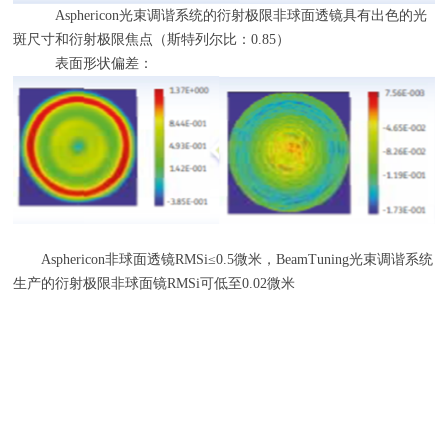
Asphericon光束调谐系统的衍射极限非球面透镜具有出色的光
斑尺寸和衍射极限焦点（斯特列尔比：
0.85
）
表面形状偏差：
Asphericon非球面透镜
RMSi
≤
0.5
微米，BeamTuning光束调谐系统
生产的衍射极限非球面镜
RMSi
可低至
0.02
微米