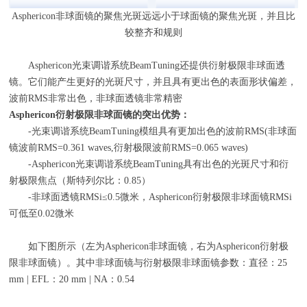
Asphericon非球面镜的聚焦光斑远远小于球面镜的聚焦光斑，并且比
较整齐和规则
Asphericon光束调谐系统
BeamTuning
还提供衍射极限非球面透
镜。它们能产生更好的光斑尺寸，并且具有更出色的表面形状偏差，
波前
RMS
非常出色，非球面透镜非常精密
Asphericon
衍射极限非球面镜的突出优势：
-光束调谐系统
BeamTuning
模组具有更加出色的波前
RMS(
非球面
镜波前
RMS=0.361 waves,
衍射极限波前
RMS=0.065 waves)
-Asphericon光束调谐系统
BeamTuning
具有出色的光斑尺寸和衍
射极限焦点（斯特列尔比：
0.85
）
-非球面透镜
RMSi
≤
0.5
微米，
Asphericon
衍射极限非球面镜
RMSi
可低至
0.02
微米
如下图所示（左为
Asphericon
非球面镜，右为
Asphericon
衍射极
限非球面镜）。其中非球面镜与衍射极限非球面镜参数：直径：
25
mm | EFL
：
20 mm | NA
：
0.54