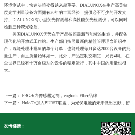
环境测试中，快速决策变得越来越重要。
DIALUNOX
在生产高灵敏
度光学测量设备方面拥有
20
年的丰富经验，提供必不可少的开发支
持。
DIALUNOX
有小型荧光探测器和高性能荧光检测仪，可以同时
检测三种荧光物质。
美国
DIALUNOX
优势在于产品按照最新节能标准制造，并配备
现代化的开放式工作站。生产部门按照最新的精益管理理念组织生
产，既能处理小批量的单个订单，也能处理每月多达
2000
台设备的批
量生产，而且质量始终如一。此外，产品定制交期短，只要
4
周。 在
全世界已经有十万台级别的设备的稳定运行，其中中国的用量也很
大。
上一篇： FBG压力传感器定制，engionic Fiber品牌
下一篇： Holo/Or加入BURST联盟，为光伏电池的未来做出贡献，衍
射光学元件
友情链接：