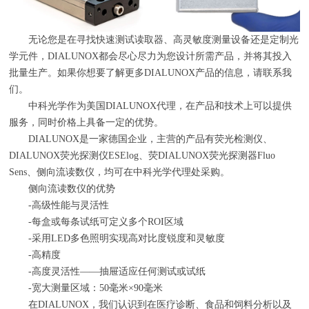
无论您是在寻找快速测试读取器、高灵敏度测量设备还是定制光
学元件，DIALUNOX都会尽心尽力为您设计所需产品，并将其投入
批量生产。如果你想要了解更多DIALUNOX产品的信息，请联系我
们。
中科光学作为美国DIALUNOX代理，在产品和技术上可以提供
服务，同时价格上具备一定的优势。
DIALUNOX是一家德国企业，主营的产品有荧光检测仪、
DIALUNOX
荧光探测仪
ESElog
、荧
DIALUNOX
荧光探测器
Fluo
Sens
、侧向流读数仪，均可在中科光学代理处采购。
侧向流读数仪的优势
-高级性能与灵活性
-每盒或每条试纸可定义多个
ROI
区域
-采用
LED
多色照明实现高对比度锐度和灵敏度
-高精度
-高度灵活性——抽屉适应任何测试或试纸
-宽大测量区域：
50
毫米
×90
毫米
在
DIALUNOX
，我们认识到在医疗诊断、食品和饲料分析以及