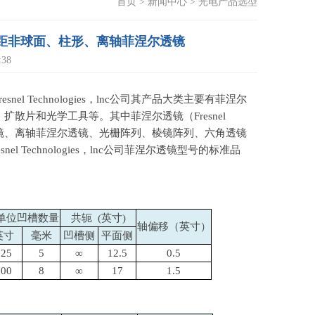
首页
>
新闻中心
>
光电产品选型
、负焦距非球面、柱形、离轴菲涅尔透镜
38
resnel Technologies
，
lnc
公司其产品大类主要有菲涅尔
、扩散片和光学工具等。其中菲涅尔透镜（
Fresnel
镜、离轴菲涅尔透镜、光栅阵列、棱镜阵列、六角透镜
esnel Technologies
，
lnc
公司菲涅尔透镜型号的标准品
单位凹槽数量
共轭
(
英寸
)
轴偏移（英寸）
英寸
毫米
凹槽侧
平面侧
125
5
∞
12.5
0.5
200
8
∞
17
1.5