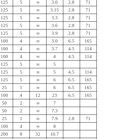
125
5
∞
3.0
2.8
71
125
5
∞
3.15
2.8
71
125
5
∞
3.3
2.8
71
125
5
∞
3.6
2.8
71
125
5
∞
3.9
2.8
71
100
4
∞
3.0
6.5
165
100
4
∞
3.7
4.5
114
100
4
∞
4
4.5
114
125
5
∞
5
125
5
∞
5
4.5
114
125
5
∞
6
6.5
165
25
1
∞
6
6.5
165
100
4
12
23
6.5
165
50
2
∞
7
50
2
∞
7.3
25
1
∞
7.9
2.8
71
100
4
∞
8
200
8
32
10.7