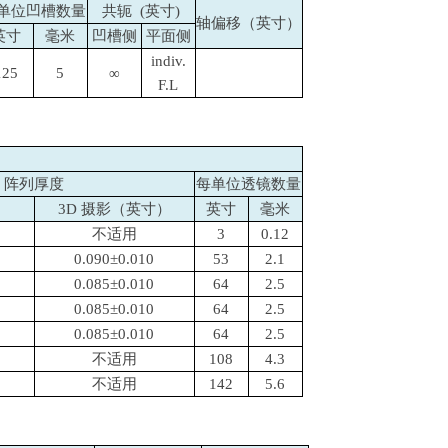
单位凹槽数量
共轭
(
英寸
)
轴偏移（英寸）
英寸
毫米
凹槽侧
平面侧
indiv.
125
5
∞
F.L
阵列厚度
每单位透镜数量
）
3D 摄影（英寸）
英寸
毫米
不适用
3
0.12
0.090±0.010
53
2.1
0.085±0.010
64
2.5
0.085±0.010
64
2.5
0.085±0.010
64
2.5
不适用
108
4.3
不适用
142
5.6