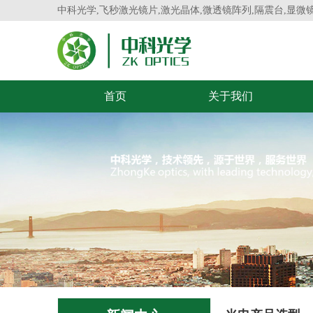
中科光学,飞秒激光镜片,激光晶体,微透镜阵列,隔震台,显微
首页
关于我们