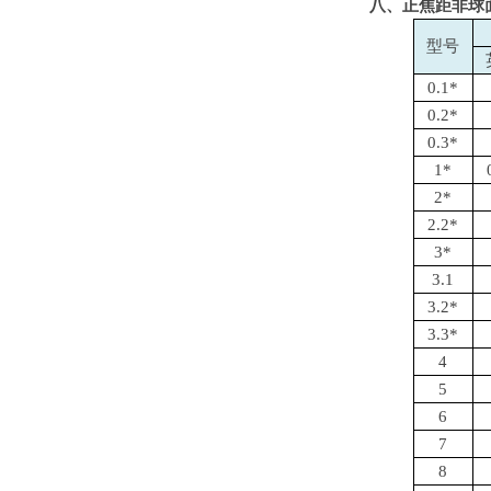
八、正焦距非球面FT
型号
0.1*
0.2*
0.3*
1*
2*
2.2*
3*
3.1
3.2*
3.3*
4
5
6
7
8