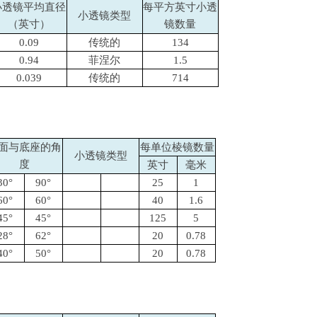
小透镜平均直径
每平方英寸小透
小透镜类型
（英寸）
镜数量
0.09
传统的
134
0.94
菲涅尔
1.5
0.039
传统的
714
面与底座的角
每单位棱镜数量
小透镜类型
度
英寸
毫米
30°
90°
25
1
60°
60°
40
1.6
45°
45°
125
5
28°
62°
20
0.78
40°
50°
20
0.78