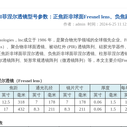
TI菲涅尔透镜型号参数：正焦距非球面Fresnel lens
作者：admin 时间：2024-6-25 11:12:
hnologies，
lnc
成立于
1986
年，是聚合物光学领域的全球领先企业。
F
ns
）、聚合物非球面透镜、被动红外
(PIR)
透镜阵列、硅胶光学器件
正焦距非球面菲涅尔透镜、负焦距非球面菲涅尔透镜、柱形菲涅尔透
尔透镜阵列、矩形常规透镜阵列（微透镜阵列）等，本文主要介绍
Fr
涅尔透镜（
Fresnel lens
）
焦距
通光孔径
镜片尺寸
厚度
每
英寸
毫米
英寸
毫米
英寸
毫米
英寸
毫米
12.5
318
7
178
7
178
0.06
1.5
17
432
8.3
211
8.3
211
0.06
1.5
表