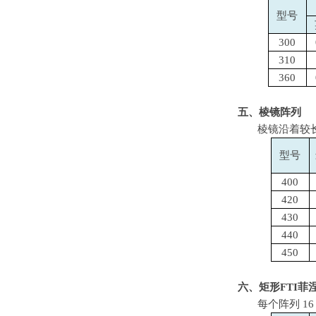
型号
300
310
360
五、棱镜阵列
棱镜沿着较
型号
400
420
430
440
450
六、矩形
FTI
菲
每个阵列
1