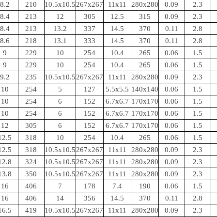
8.2
210
10.5x10.5
267x267
11x11
280x280
0.09
2.3
8.4
213
12
305
12.5
315
0.09
2.3
8.4
213
13.2
337
14.5
370
0.11
2.8
8.6
218
13.1
333
14.5
370
0.11
2.8
9
229
10
254
10.4
265
0.06
1.5
9
229
10
254
10.4
265
0.06
1.5
9.2
235
10.5x10.5
267x267
11x11
280x280
0.09
2.3
10
254
5
127
5.5x5.5
140x140
0.06
1.5
10
254
6
152
6.7x6.7
170x170
0.06
1.5
10
254
6
152
6.7x6.7
170x170
0.06
1.5
12
305
6
152
6.7x6.7
170x170
0.06
1.5
12.5
318
10
254
10.4
265
0.06
1.5
12.5
318
10.5x10.5
267x267
11x11
280x280
0.09
2.3
12.8
324
10.5x10.5
267x267
11x11
280x280
0.09
2.3
13.8
350
10.5x10.5
267x267
11x11
280x280
0.09
2.3
16
406
7
178
7.4
190
0.06
1.5
16
406
14
356
14.5
370
0.11
2.8
16.5
419
10.5x10.5
267x267
11x11
280x280
0.09
2.3