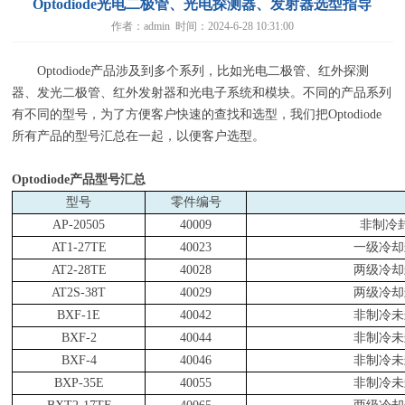
Optodiode光电二极管、光电探测器、发射器选型指导
作者：admin 时间：2024-6-28 10:31:00
Optodiode产品涉及到多个系列，比如光电二极管、红外探测
器、发光二极管、红外发射器和光电子系统和模块。不同的产品系列
有不同的型号，为了方便客户快速的查找和选型，我们把
Optodiode
所有产品的型号汇总在一起，以便客户选型。
Optodiode
产品型号汇总
型号
零件编号
AP-20505
40009
非制冷
AT1-27TE
40023
一级冷却
AT2-28TE
40028
两级冷却
AT2S-38T
40029
两级冷却
BXF-1E
40042
非制冷未
BXF-2
40044
非制冷未
BXF-4
40046
非制冷未
BXP-35E
40055
非制冷未