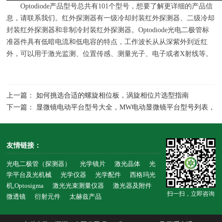
Optodiode产品型号总共有
101
个型号，想要了解更详细的产品信
息，请联系我们。红外探测器有一级冷却封装红外探测器、二级冷却
封装红外探测器和非制冷封装红外探测器。
Optodiode
光电二极管标
准器件具有低暗电流和低电容的特点，工作波长从从深紫外到近红
外，可以用于激光监测、位置传感、测量光子、电子或者
X
射线等。
上一篇： 如何挑选合适的螺旋相位板，涡旋相位片选型指南
下一篇： 显微镜电动平台型号大全，MW电动显微镜平台型号列表，
SCAN,SCANplus,EK,MT系列
友情链接：
光电二极管（探测器）
光学镜片
激光晶体
光
学平台及光机械
光学仪器
光学配件
西格玛光
机,Optosigma
激光光束测量仪器
激光器及附件
扫一扫，立即咨询
微透镜
衍射元件
太赫兹产品