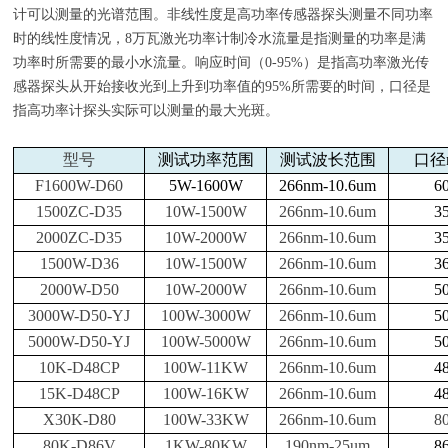
计可以测量的光谱范围。非线性度是高功率传感器探头测量不同功率
时的线性度情况，8万瓦激光功率计制冷水流量是指测量的功率是满
功率时所需要的最小水流量。响应时间（0-95%）是指高功率激光传
感器探头从开始接收光到上升到功率值的95%所需要的时间，口径是
指高功率计探头实际可以测量的最大光斑。
型号
测试功率范围
测试波长范围
口径
F1600W-D60
5W-1600W
266nm-10.6um
6
1500ZC-D35
10W-1500W
266nm-10.6um
3
2000ZC-D35
10W-2000W
266nm-10.6um
3
1500W-D36
10W-1500W
266nm-10.6um
3
2000W-D50
10W-2000W
266nm-10.6um
5
3000W-D50-YJ
100W-3000W
266nm-10.6um
5
5000W-D50-YJ
100W-5000W
266nm-10.6um
5
10K-D48CP
100W-11KW
266nm-10.6um
4
15K-D48CP
100W-16KW
266nm-10.6um
4
X30K-D80
100W-33KW
266nm-10.6um
8
80K-D86V
1KW-80KW
190nm-25um
8