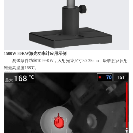
1500W-80KW
激光功率计应用示例
测试条件功率
10.99KW
，入射光束尺寸
30-35mm
，吸收腔及反射
锥最高温度
168
℃。