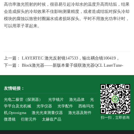
高功率激光照射的时候，很容易引起冷却水的温度升高而结垢，结果
会造成探头的冷却效果不佳影响测量精度，或者造成结垢对探头冷却
模块的腐蚀以致密封圈漏水或者损坏探头。平时不用激光功率计时，
可以用罩子罩起来。
上一篇： LAYERTEC 激光反射镜147533，输出耦合镜100419，
109581，用于2940nm医疗美容
下一篇： Block激光器——新版本量子级联激光器QCL LaserTune-
M(r)和LaserTune的参数对比
友情链接：
光电二极管（探测器）
光学镜片
激光晶体
光
学平台及光机械
光学仪器
光学配件
西格玛光
机,Optosigma
激光光束测量仪器
激光器及附件
扫一扫，立即咨询
微透镜
衍射元件
太赫兹产品