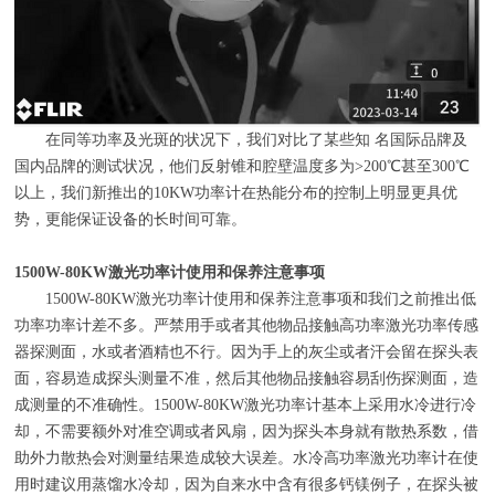
在同等功率及光斑的状况下，我们对比了某些知 名国际品牌及
国内品牌的测试状况，他们反射锥和腔壁温度多为
>200
℃甚至
300
℃
以上，我们新推出的
10KW
功率计在热能分布的控制上明显更具优
势，更能保证设备的长时间可靠。
1500W-80KW
激光功率计使用和保养注意事项
1500W-80KW激光功率计使用和保养注意事项和我们之前推出低
功率功率计差不多。严禁用手或者其他物品接触高功率激光功率传感
器探测面，水或者酒精也不行。因为手上的灰尘或者汗会留在探头表
面，容易造成探头测量不准，然后其他物品接触容易刮伤探测面，造
成测量的不准确性。
1500W-80KW
激光功率计基本上采用水冷进行冷
却，不需要额外对准空调或者风扇，因为探头本身就有散热系数，借
助外力散热会对测量结果造成较大误差。水冷高功率激光功率计在使
用时建议用蒸馏水冷却，因为自来水中含有很多钙镁例子，在探头被