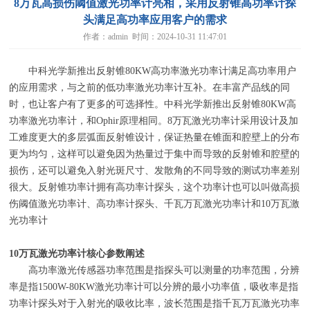
8万瓦高损伤阈值激光功率计亮相，采用反射锥高功率计探
头满足高功率应用客户的需求
作者：admin 时间：2024-10-31 11:47:01
中科光学新推出反射锥
80KW
高功率激光功率计满足高功率用户
的应用需求，与之前的低功率激光功率计互补。在丰富产品线的同
时，也让客户有了更多的可选择性。中科光学新推出反射锥
80KW
高
功率激光功率计，和
Ophir
原理相同。
8
万瓦激光功率计采用设计及加
工难度更大的多层弧面反射锥设计，保证热量在锥面和腔壁上的分布
更为均匀，这样可以避免因为热量过于集中而导致的反射锥和腔壁的
损伤，还可以避免入射光斑尺寸、发散角的不同导致的测试功率差别
很大。反射锥功率计拥有高功率计探头，这个功率计也可以叫做高损
伤阈值激光功率计、高功率计探头、千瓦万瓦激光功率计和
10
万瓦激
光功率计
10
万瓦激光功率计核心参数阐述
高功率激光传感器功率范围是指探头可以测量的功率范围，分辨
率是指1500W-80KW激光功率计可以分辨的最小功率值，吸收率是指
功率计探头对于入射光的吸收比率，波长范围是指千瓦万瓦激光功率