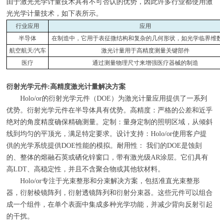
由于激光光学计量技术具有不可否认的优势，因此许多行业都使用激
光光学计量技术，如下表所示。
行业应用
应用
半导体
在制造中，它用于表征微结构和复杂的几何形状，如光学临界维数(
航空航天/汽车
激光计量用于高精度测量关键部件
医疗
通过测量物理尺寸来增强医疗器械的制造
衍射光学元件
:
高精度激光计量解决方案
Holo/or的衍射光学元件（
DOE
）为激光计量应用提供了一系列
优势。衍射光学元件在半导体具有优势。高精度：严格的公差和近乎
绝对的角度精度确保精确测量。定制：量身定制的照明区域，从倾斜
线到均匀的平顶光，满足特定要求。设计支持：
Holo/or
使用客户提
供的光学系统提供
DOE
性能的模拟。耐用性： 我们的
DOE
是蚀刻
的、整体的熔融石英或硒化锌窗口，带有激光级
AR
涂层。它们具有
高
LDT
、高稳定性，并且不含聚合物或其他软材料。
Holo/or专注于光束整形和分束解决方案，包括准直光束整形
器，衍射棱镜阵列，衍射透镜阵列和衍射分束器。这些元件可以组合
成一个组件，在单个表面中集成多种光学功能，并减少背向反射引起
的干扰。