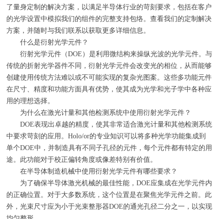
了量身定制的解决方案，以满足半导体行业的苛刻要求，包括在客户
的光学设置中模拟我们的组件的完整支持包络。查看我们的定制解决
方案，并随时与我们联系以获取更多详细信息。
什么是衍射光学元件？
衍射光学元件（
DOE
）是利用微结构来操纵光波的光学元件。与
传统的折射光学器件不同，衍射光学元件会改变光的相位，从而能够
创建使用传统方法难以或不可能实现的复杂光图案。这些多功能元件
在尺寸、精度和功能方面具有优势，使其成为光学和光子学中各种应
用的理想选择。
为什么在激光计量和其他检测系统中使用衍射光学元件？
DOE表现出卓越的精度，使其非常适合激光计量和其他检测系统
中要求苛刻的应用。
Holo/or
的专业知识可以将多种光学功能集成到
单个
DOE
中，并制造具有不同子孔径的元件，每个元件都有特定的用
途。此功能对于校正偏转角度或像差特别有价值。
在半导体制造机械中使用衍射光学元件有哪些要求？
为了确保半导体激光机械的最佳性能，
DOE
应集成在光学元件内
的正确位置。对于大多数系统，这个位置是在聚焦光学元件之前。此
外，光束尺寸应为小于光束整形器
DOE
的通光孔径二分之一，以实现
均匀整形。