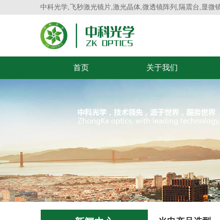
中科光学,飞秒激光镜片,激光晶体,微透镜阵列,隔震台,显微
首页
关于我们