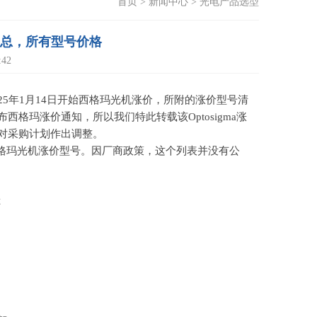
首页
>
新闻中心
>
光电产品选型
号汇总，所有型号价格
42
25
年
1
月
14
日开始西格玛光机涨价，所附的涨价型号清
布西格玛涨价通知，所以我们特此转载该
Optosigma
涨
对采购计划作出调整。
格玛光机涨价型号。因厂商政策，这个列表并没有公
称