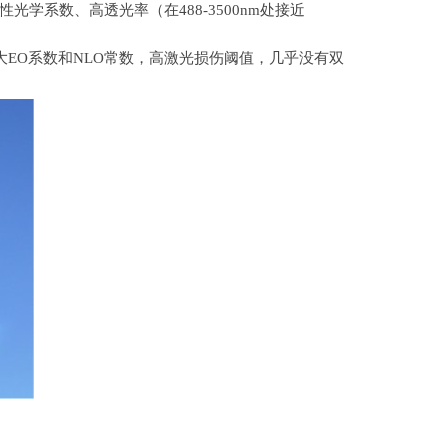
性光学系数、高透光率（在
488-3500nm
处接近
大
EO
系数和
NLO
常数，高激光损伤阈值，几乎没有双