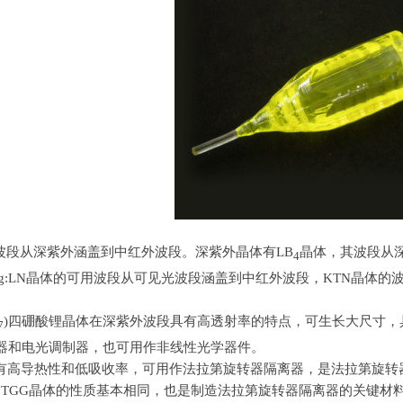
波段从深紫外涵盖到中红外波段。深紫外晶体有
LB
晶体，其波段从
4
g:LN
晶体的可用波段从可见光波段涵盖到中红外波段，
KTN
晶体的
)四硼酸锂晶体在深紫外波段具有高透射率的特点，可生长大尺寸，
7
器和电光调制器，也可用作非线性光学器件。
具有高导热性和低吸收率，可用作法拉第旋转器隔离器，是法拉第旋转
和
TGG
晶体的性质基本相同，也是制造法拉第旋转器隔离器的关键材