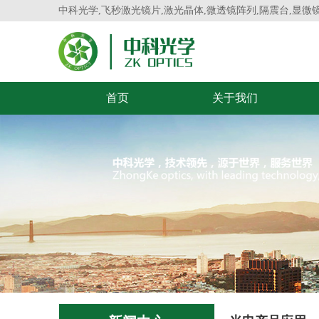
中科光学,飞秒激光镜片,激光晶体,微透镜阵列,隔震台,显微
首页
关于我们