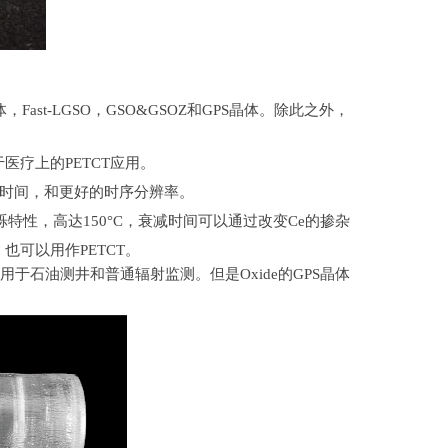
体，
Fast-LGSO
，
GSO&GSOZ
和
GPS
晶体。除此之外，
于医疗上的
PETCT
应用。
时间，和更好的时序分辨率。
烁特性，高达
150
°
C
，衰减时间可以通过改变
Ce
的掺杂
，也可以用作
PETCT
。
常用于石油测井和普通辐射监测。但是
Oxide
的
GPS
晶体