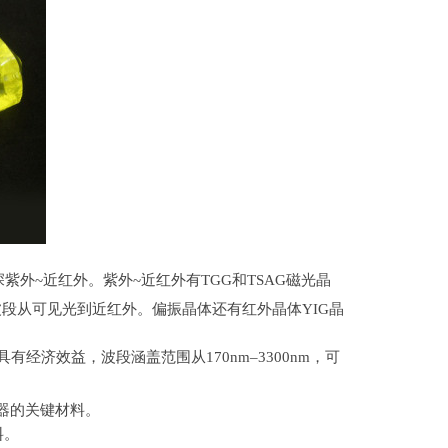
深紫外
~
近红外。紫外
~
近红外有
TGG
和
TSAG
磁光晶
波段从可见光到近红外。偏振晶体还有红外晶体
YIG
晶
具有经济效益，波段涵盖范围从
170nm
–
3300nm
，可
器的关键材料。
料。