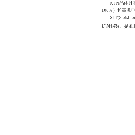
KTN晶体
100%
）和高机
SLT(Stoishio
折射指数。是准