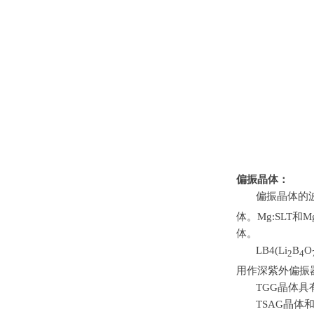
偏振晶体：
偏振晶体的
体。
Mg:SLT
和
M
体。
LB4(Li
B
O
2
4
用作深紫外偏振
TGG晶体
TSAG晶体