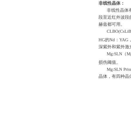
非线性晶体：
非线性晶体有C
段至近红外波段的
赫兹都可用。
CLBO(CsLi
HG的Nd：YA
深紫外和紫外激
Mg:SLN（
损伤阈值。
Mg:SLN
晶体，有四种晶