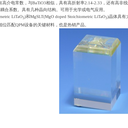
具有高介电常数，与
BaTiO3
相似，具有高折射率
2.14-2.33
，还有高非线
电耦合系数。具有几种晶向结构。可用于光学或电气应用。
metric LiTaO
)和
MgSLT(MgO doped Stoichiometric LiTaO
)
晶体具有
3
3
相位匹配
QPM
设备的关键材料，也是热销产品。