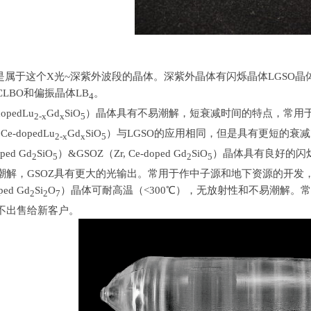
是属于这个
X
光
~
深紫外波段的晶体。深紫外晶体有闪烁晶体
LGSO
晶
CLBO
和偏振晶体
LB
。
4
dopedLu
Gd
SiO
）晶体具有不易潮解，短衰减时间的特点，常用
2-x
x
5
（
Ce-dopedLu
Gd
SiO
）与
LGSO
的应用相同，但是具有更短的衰减
2-x
x
5
oped Gd
SiO
）
&GSOZ
（
Zr, Ce-doped Gd
SiO
）晶体具有良好的闪
2
5
2
5
潮解，
GSOZ
具有更大的光输出。常用于作中子源和地下资源的开发
ped Gd
Si
O
）晶体可耐高温（
<300
℃），无放射性和不易潮解。
2
2
7
不出售给新客户。