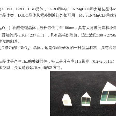
LBO，BBO，LBO晶体，LGBO和Mg:SLN/MgCLN和太赫兹晶体Mg
晶体类，LGBO晶体从紫外到近红外都可用，Mg:SLN/MgCLN和太赫
B
O
）硼酸铯锂晶体，波长最低可至180nm，具有大角度公差和小走
6
10
G，最短的I型SHG：237 nm），具有高损伤阈值。透过波段180～
光器的制造。
MgO掺杂的LiNbO
）晶体，这是Oxide研发的一种新型材料，具有高导热
3
 Prism晶体是产生Thz的关键器件，特点是具有宽THz带宽（0.2~2
体类型，是太赫兹领域应用的新方向。