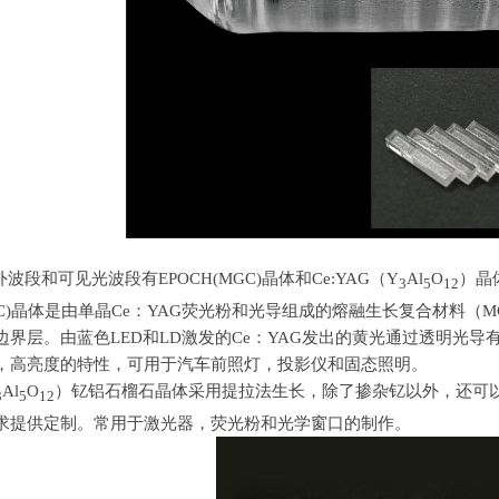
外波段和可见光波段有
EPOCH(MGC)
晶体和
Ce:YAG
（
Y
Al
O
）晶
3
5
12
GC)晶体是由单晶
Ce
：
YAG
荧光粉和光导组成的熔融生长复合材料（
M
边界层。由蓝色
LED
和
LD
激发的
Ce
：
YAG
发出的黄光通过透明光导
，高亮度的特性，可用于汽车前照灯，投影仪和固态照明。
Al
O
）钇铝石榴石晶体采用提拉法生长，除了掺杂钇以外，还可
3
5
12
求提供定制。常用于激光器，荧光粉和光学窗口的制作。