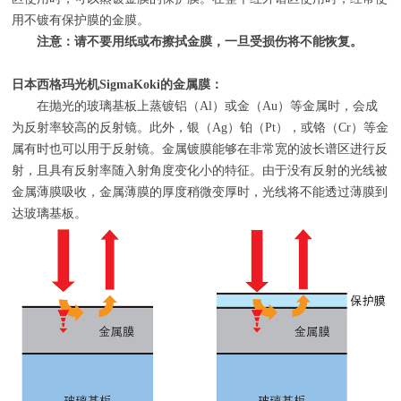
用不镀有保护膜的金膜。
注意：请不要用纸或布擦拭金膜，一旦受损伤将不能恢复。
日本西格玛光机
SigmaKoki
的金属膜：
在抛光的玻璃基板上蒸镀铝（
Al
）或金（
Au
）等金属时，会成
为反射率较高的反射镜。此外，银（
Ag
）铂（
Pt
），或铬（
Cr
）等金
属有时也可以用于反射镜。金属镀膜能够在非常宽的波长谱区进行反
射，且具有反射率随入射角度变化小的特征。由于没有反射的光线被
金属薄膜吸收，金属薄膜的厚度稍微变厚时，光线将不能透过薄膜到
达玻璃基板。