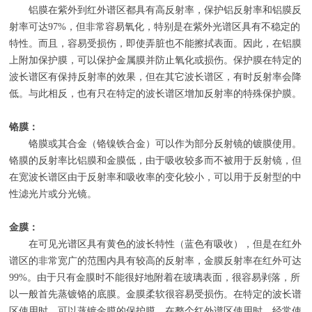
铝膜在紫外到红外谱区都具有高反射率，保护铝反射率和铝膜反
射率可达97%，但非常容易氧化，特别是在紫外光谱区具有不稳定的
特性。而且，容易受损伤，即使弄脏也不能擦拭表面。因此，在铝膜
上附加保护膜，可以保护金属膜并防止氧化或损伤。保护膜在特定的
波长谱区有保持反射率的效果，但在其它波长谱区，有时反射率会降
低。与此相反，也有只在特定的波长谱区增加反射率的特殊保护膜。
铬膜：
铬膜或其合金（铬镍铁合金）可以作为部分反射镜的镀膜使用。
铬膜的反射率比铝膜和金膜低，由于吸收较多而不被用于反射镜，但
在宽波长谱区由于反射率和吸收率的变化较小，可以用于反射型的中
性滤光片或分光镜。
金膜：
在可见光谱区具有黄色的波长特性（蓝色有吸收），但是在红外
谱区的非常宽广的范围内具有较高的反射率，金膜反射率在红外可达
99%。由于只有金膜时不能很好地附着在玻璃表面，很容易剥落，所
以一般首先蒸镀铬的底膜。金膜柔软很容易受损伤。在特定的波长谱
区使用时，可以蒸镀金膜的保护膜。在整个红外谱区使用时，经常使