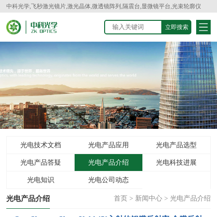
中科光学,飞秒激光镜片,激光晶体,微透镜阵列,隔震台,显微镜平台,光束轮廓仪
光电技术文档
光电产品应用
光电产品选型
光电产品答疑
光电产品介绍
光电科技进展
光电知识
光电公司动态
光电产品介绍
首页
>
新闻中心
>
光电产品介绍