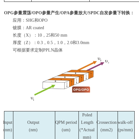
OPG
参量震荡
/OPO
参量产生
/OPA
参量放大
/SPDC
自发参量下转换：
应用：
SHG
和
OPO
镀膜：
AR coated
长度（
X
）：
10
，
25
和
50 mm
厚度（
Z
）：
0.3
，
0.5
，
1.0
，
2.0
和
3.0mm
可根据要求定制
PPLN
晶体
Poled
Input
Output
QPM period
Length
Crossection
walk-off
(nm)
(nm)
(um)
(*Actual
(mm2)
(ps/mm)
mm)