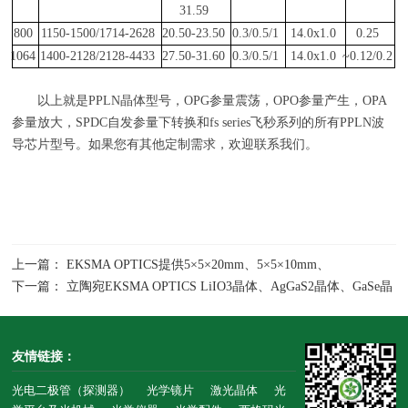
31.59
800
1150-1500/1714-2628
20.50-23.50
0.3/0.5/1
14.0x1.0
0.25
1064
1400-2128/2128-4433
27.50-31.60
0.3/0.5/1
14.0x1.0
~0.12/0.2
以上就是
PPLN
晶体型号，
OPG
参量震荡，
OPO
参量产生，
OPA
参量放大，
SPDC
自发参量下转换和
fs series
飞秒系列的所有
PPLN
波
导芯片型号。如果您有其他定制需求，欢迎联系我们。
上一篇： EKSMA OPTICS提供5×5×20mm、5×5×10mm、
6×6×1mm、6×6×3mm等尺寸的KTiOAsO4晶体
下一篇： 立陶宛EKSMA OPTICS LiIO3晶体、AgGaS2晶体、GaSe晶
体等飞秒应用超薄晶体的数据表
友情链接：
光电二极管（探测器）
光学镜片
激光晶体
光