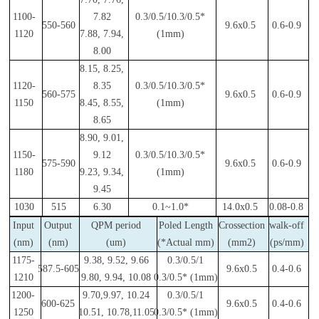
1100-
7.82
0.3/0.5/10.3/0.5*
550-560
9.6x0.5
0.6-0.9
1120
7.88, 7.94,
(1mm)
8.00
8.15, 8.25,
1120-
8.35
0.3/0.5/10.3/0.5*
560-575
9.6x0.5
0.6-0.9
1150
8.45, 8.55,
(1mm)
8.65
8.90, 9.01,
1150-
9.12
0.3/0.5/10.3/0.5*
575-590
9.6x0.5
0.6-0.9
1180
9.23, 9.34,
(1mm)
9.45
1030
515
6.30
0.1~1.0*
14.0x0.5
0.08-0.8
Input
Output
QPM period
Poled Length
Crossection
walk-off
(nm)
(nm)
(um)
(*Actual mm)
(mm2)
(ps/mm)
1175-
9.38, 9.52, 9.66
0.3/0.5/1
587.5-605
9.6x0.5
0.4-0.6
1210
9.80, 9.94, 10.08
0.3/0.5* (1mm)
1200-
9.70,9.97, 10.24
0.3/0.5/1
600-625
9.6x0.5
0.4-0.6
1250
10.51, 10.78,11.05
0.3/0.5* (1mm)