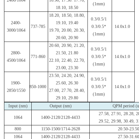
2400/1064
16.90, 17.30. 17.70,
(1mm)
18.10, 18.50
18.20, 18.50, 18.80,
0.3/0.5/1
2400-
19.10, 19.40
737-785
0.3/0.5*
14.0x1.0
3000/1064
19.70, 20.00, 20.30,
(1mm)
20.60, 20.90
20.60, 20.90, 21.20,
0.3/0.5/1
2800-
21.50, 21.80
771-860
0.3/0.5*
14.0x1.0
4500/1064
22.10, 22.40, 22.70,
(1mm)
23.00, 23.30
23.50, 24.20, 24.90,
0.3/0.5/1
1900-
25.60, 26.30
850-1000
0.3/0.5*
14.0x1.0
2850/1550
27.00, 27.70, 28.40,
(1mm)
29.10, 29.80
Input (nm)
Output (nm)
QPM period (
27.58, 27.91, 28.28, 2
1064
1400-2128/2128-4433
29.52, 29.98, 30.49, 3
800
1150-1500/1714-2628
20.50-23.5
1064
1400-2128/2128-4433
27.50-31.6