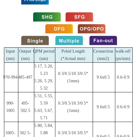
Input
Output
QPM period
Poled Length
Crossection
walk-off
(nm)
(nm)
(um)
(*Actual mm)
(mm2)
(ps/mm)
5.17, 5.20,
5.23
0.3/0.5/10.3/0.5*
970-994
485-497
9.6x0.5
0.6-0.9
5.26, 5.29,
(1mm)
5.32
5.51, 5.55,
990-
495-
5.59
0.3/0.5/10.3/0.5*
9.6x0.5
0.6-0.9
1005
502.5
5.63, 5.67,
(1mm)
5.71
5.80, 5.84,
1005-
502.5-
5.88
0.3/0.5/10.3/0.5*
9.6x0.5
0.6-0.9