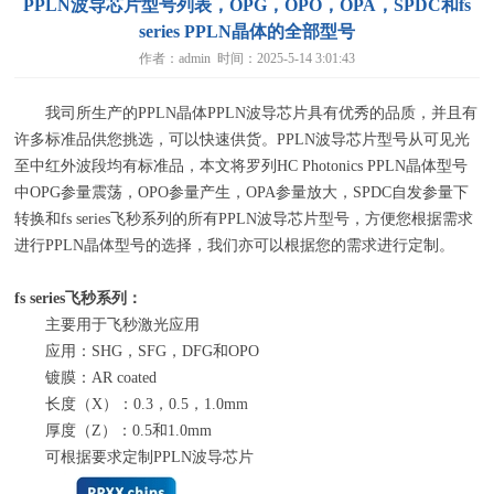
PPLN波导芯片型号列表，OPG，OPO，OPA，SPDC和fs
series PPLN晶体的全部型号
作者：admin 时间：2025-5-14 3:01:43
我司所生产的
PPLN
晶体
PPLN
波导芯片具有优秀的品质，并且有
许多标准品供您挑选，可以快速供货。
PPLN
波导芯片型号从可见光
至中红外波段均有标准品，本文将罗列
HC Photonics PPLN
晶体型号
中
OPG
参量震荡，
OPO
参量产生，
OPA
参量放大，
SPDC
自发参量下
转换和
fs series
飞秒系列的所有
PPLN
波导芯片型号，方便您根据需求
进行
PPLN
晶体型号的选择，我们亦可以根据您的需求进行定制。
fs series
飞秒系列
：
主要用于飞秒激光应用
应用：SHG，SFG，DFG和OPO
镀膜：AR coated
长度（X）：0.3，0.5，1.0mm
厚度（Z）：0.5和1.0mm
可根据要求定制PPLN波导芯片