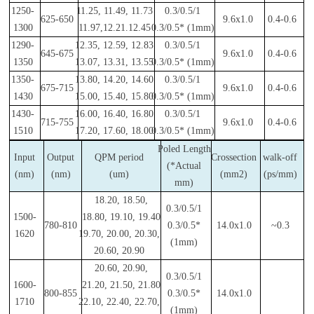
1250-
11.25, 11.49, 11.73
0.3/0.5/1
625-650
9.6x1.0
0.4-0.6
1300
11.97,12.21.12.45
0.3/0.5* (1mm)
1290-
12.35, 12.59, 12.83
0.3/0.5/1
645-675
9.6x1.0
0.4-0.6
1350
13.07, 13.31, 13.55
0.3/0.5* (1mm)
1350-
13.80, 14.20, 14.60
0.3/0.5/1
675-715
9.6x1.0
0.4-0.6
1430
15.00, 15.40, 15.80
0.3/0.5* (1mm)
1430-
16.00, 16.40, 16.80
0.3/0.5/1
715-755
9.6x1.0
0.4-0.6
1510
17.20, 17.60, 18.00
0.3/0.5* (1mm)
Poled Length
Input
Output
QPM period
Crossection
walk-off
(*Actual
(nm)
(nm)
(um)
(mm2)
(ps/mm)
mm)
18.20, 18.50,
0.3/0.5/1
1500-
18.80, 19.10, 19.40
780-810
0.3/0.5*
14.0x1.0
~0.3
1620
19.70, 20.00, 20.30,
(1mm)
20.60, 20.90
20.60, 20.90,
0.3/0.5/1
1600-
21.20, 21.50, 21.80
800-855
0.3/0.5*
14.0x1.0
1710
22.10, 22.40, 22.70,
(1mm)