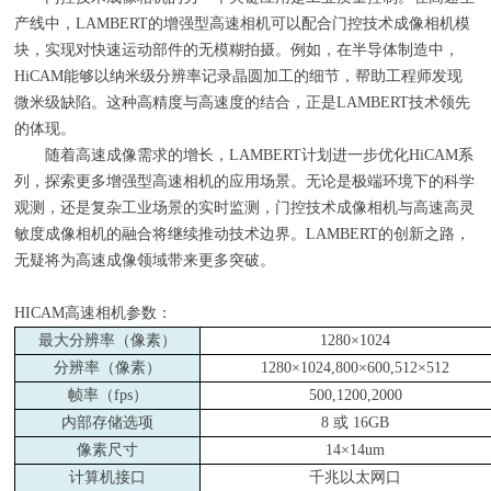
产线中，LAMBERT的增强型高速相机可以配合门控技术成像相机模
块，实现对快速运动部件的无模糊拍摄。例如，在半导体制造中，
HiCAM能够以纳米级分辨率记录晶圆加工的细节，帮助工程师发现
微米级缺陷。这种高精度与高速度的结合，正是LAMBERT技术领先
的体现。
随着高速成像需求的增长，LAMBERT计划进一步优化HiCAM系
列，探索更多增强型高速相机的应用场景。无论是极端环境下的科学
观测，还是复杂工业场景的实时监测，门控技术成像相机与高速高灵
敏度成像相机的融合将继续推动技术边界。LAMBERT的创新之路，
无疑将为高速成像领域带来更多突破。
HICAM高速相机参数：
最大分辨率（像素）
1280×1024
分辨率（像素）
1280×1024,800×600,512×512
帧率（
fps
）
500,1200,2000
内部存储选项
8
或
16GB
像素尺寸
14×14um
计算机接口
千兆以太网口