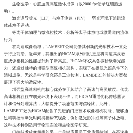
生物医学：心脏血流高速活体成像（以2000 fps记录红细胞运
动）。
激光诱导荧光（LIF）与粒子测速（PIV）：弱光环境下追踪流
体或粒子运动。
等离子体物理与微流控技术：分析等离子体放电或微通道内流体
行为。
在高速成像领域，LAMBERT公司凭借其创新的光学技术一直处
于行业前沿。近年来，其推出的HiCAM系列相机更是将高速高灵敏
度成像相机的性能提升到了新高度。HiCAM不仅具备微秒级曝光能
力，还通过独特的增强型高速相机架构，实现了在极低光照条件下的
清晰成像。无论是科学研究还是工业检测，LAMBERT的解决方案都
展现了强大的适应性。
增强型高速相机的核心优势在于其结合了高速与高灵敏度。传统
高速相机往往在弱光环境下表现不佳，而HiCAM通过优化传感器设
计和信号处理算法，大幅提升了动态范围与信噪比。此外，
LAMBERT还为HiCAM配备了先进的门控技术成像相机功能，能够通
过精确控制曝光时间捕捉瞬态现象，例如激光脉冲或等离子体放电。
这种技术特别适用于物理实验和生物医学研究。
门控技术成像相机的另一个关键应用是工业质量控制。在高速生