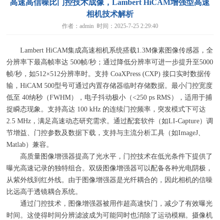
高速高信噪比门控技术成像，Lambert HiCAM增强型高速
相机技术解析
作者：admin 时间：2025-7-25 2:29:40
Lambert HiCAM集成高速相机系统搭载1.3M像素图像传感器，全
分辨率下最高帧率达 500帧
/
秒；通过降低分辨率可进一步提升至5000
帧
/
秒，如
512×512
分辨率时。支持 CoaXPress (CXP) 接口实时数据传
输，
HiCAM 500
型号可通过内置存储器临时存储数据。最小门控宽度
低至 40纳秒（
FWHM
），电子抖动极小（
<250 ps RMS
），适用于捕
捉瞬态现象。支持高达 100 kHz 的连续门控频率，突发模式下可达
2.5 MHz，满足高速动态研究需求。通过配套软件（如
LI-Capture
）调
节增益、门控参数及数据下载，支持与主流分析工具（如
ImageJ
、
Matlab
）兼容。
高质量图像增强器提高了光水平，门控技术在低光条件下提供了
曝光高速记录的独特组合。双级图像增强器可以配备各种光电阴极，
从紫外线到红外线。由于图像增强器是光纤耦合的，因此相机的信噪
比远高于透镜耦合系统。
通过门控技术，图像增强器被用作超高速快门，减少了有效曝光
时间。这使得时间分辨滤波成为可能同时也消除了运动模糊。摄像机