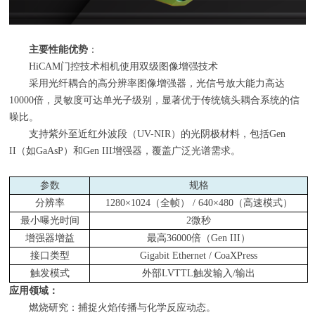
主要性能优势
：
HiCAM门控技术相机使用双级图像增强技术
采用光纤耦合的高分辨率图像增强器，光信号放大能力高达
10000倍，灵敏度可达单光子级别，显著优于传统镜头耦合系统的信
噪比。
支持紫外至近红外波段（UV-NIR）的光阴极材料，包括Gen
II（如GaAsP）和Gen III增强器，覆盖广泛光谱需求。
参数
规格
分辨率
1280×1024
（全帧） / 640×480（高速模式）
最小曝光时间
2
微秒
增强器增益
最高36000倍（Gen III）
接口类型
Gigabit Ethernet / CoaXPress
触发模式
外部LVTTL触发输入/输出
应用领域：
燃烧研究：捕捉火焰传播与化学反应动态。