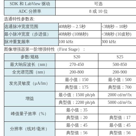
SDK
和
LabView
驱动
可选
ADC
分辨率
8
或
10
位
选通特性参数表
:
选通脉冲宽度范围
40
纳秒
– 2.5
秒
<3
纳秒
– 10
秒
最小脉冲宽度（步进值）
40
纳秒
(10
纳秒
)
<3
纳秒
(10
皮秒
)
脉冲重复频率
100 kHz
300 kHz
图像增强器第一阶增强特性（First Stage）：
参数
/
规格
S20
S25
最大响应波长（
nm
）
270-450
500-850
全光谱范围（
nm
）
200-800
200-900
最小值：
150
最小值：
500
发光灵敏度（
μA/lm
）
典型值：
175
典型值：
700
最小值：
1500 ph/ph
2000 cd/m²/lx
增益
典型值：
2200 ph/ph
5000 cd/m²/lx
最小值：
35
-
峰值量子效率（
%
）
典型值：
20
典型值：
17
最小值：
45
最小值：
45
分辨率（线对
/
毫米）
典型值：
56
典型值：
56