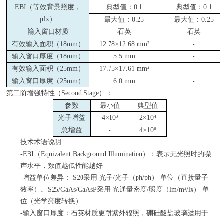
EBI
（等效背景照度，
典型值：
0.1
典型值：
0.1
μlx
）
最大值：
0.25
最大值：
0.25
输入窗口材质
石英
石英
有效输入面积（
18mm
）
12.78×12.68 mm²
-
输入窗口厚度（
18mm
）
5.5 mm
-
有效输入面积（
25mm
）
17.75×17.61 mm²
-
输入窗口厚度（
25mm
）
6.0 mm
-
第二阶增强特性（Second Stage）：
参数
最小值
典型值
光子增益
4×10³
2×10⁴
总增益
-
4×10⁶
技术术语说明
-EBI（
Equivalent Background Illumination
）：表示无光照时的噪
声水平，数值越低性能越好
-增益单位差异：
S20
采用 光子
/
光子（
ph/ph
） 单位（直接量子
效率）。
S25/GaAs/GaAsP
采用 光通量密度
/
照度（
lm/m²/lx
） 单
位（光学亮度转换）
-输入窗口厚度：石英材质更耐紫外辐照，硼硅酸盐玻璃适用于