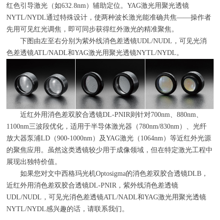
红色引导激光（如632.8nm）辅助定位。YAG激光用聚光透镜
NYTL/NYDL通过特殊设计，使两种波长激光能准确共焦——操作者
先用可见红光调焦，即可同步获得红外激光的精准聚焦。
下图由左至右分别为紫外线消色差透镜UDL/NUDL，可见光消
色差透镜ATL/NADL和YAG激光用聚光透镜NYTL/NYDL。
近红外用消色差双胶合透镜DL-PNIR则针对700nm、880nm、
1100nm三波段优化，适用于半导体激光器（780nm/830nm）、光纤
放大器泵浦LD（900-1000nm）及YAG激光（1064nm）等近红外光源
的聚焦应用。虽然这类透镜较少用于成像领域，但在特定激光工程中
展现出独特价值。
如果您对文中西格玛光机Optosigma的消色差双胶合透镜DLB，
近红外用消色差双胶合透镜DL-PNIR，紫外线消色差透镜
UDL/NUDL，可见光消色差透镜ATL/NADL和YAG激光用聚光透镜
NYTL/NYDL感兴趣的话，请联系我们。