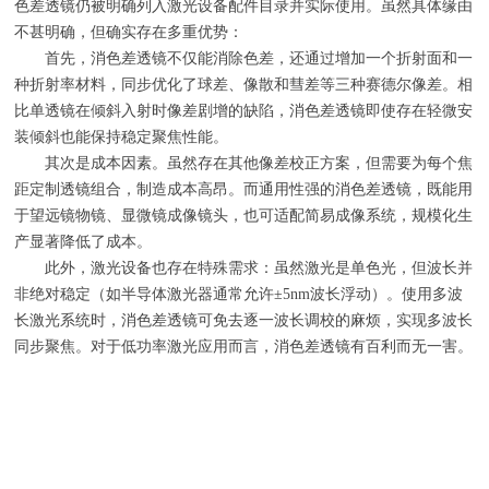
色差透镜仍被明确列入激光设备配件目录并实际使用。虽然具体缘由
不甚明确，但确实存在多重优势：
首先，消色差透镜不仅能消除色差，还通过增加一个折射面和一
种折射率材料，同步优化了球差、像散和彗差等三种赛德尔像差。相
比单透镜在倾斜入射时像差剧增的缺陷，消色差透镜即使存在轻微安
装倾斜也能保持稳定聚焦性能。
其次是成本因素。虽然存在其他像差校正方案，但需要为每个焦
距定制透镜组合，制造成本高昂。而通用性强的消色差透镜，既能用
于望远镜物镜、显微镜成像镜头，也可适配简易成像系统，规模化生
产显著降低了成本。
此外，激光设备也存在特殊需求：虽然激光是单色光，但波长并
非绝对稳定（如半导体激光器通常允许±
5nm
波长浮动）。使用多波
长激光系统时，消色差透镜可免去逐一波长调校的麻烦，实现多波长
同步聚焦。对于低功率激光应用而言，消色差透镜有百利而无一害。