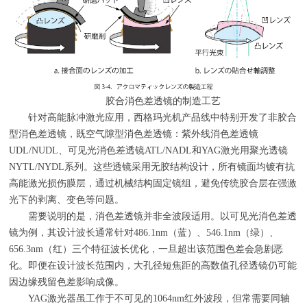
胶合消色差透镜的制造工艺
针对高能脉冲激光应用，西格玛光机产品线中特别开发了非胶合
型消色差透镜，既空气隙型消色差透镜：紫外线消色差透镜
UDL/NUDL、可见光消色差透镜ATL/NADL和YAG激光用聚光透镜
NYTL/NYDL系列。这些透镜采用无胶结构设计，所有镜面均镀有抗
高能激光损伤膜层，通过机械结构固定镜组，避免传统胶合层在强激
光下的剥离、变色等问题。
需要说明的是，消色差透镜并非全波段适用。以可见光消色差透
镜为例，其设计波长通常针对486.1nm（蓝）、546.1nm（绿）、
656.3nm（红）三个特征波长优化，一旦超出该范围色差会急剧恶
化。即便在设计波长范围内，大孔径短焦距的高数值孔径透镜仍可能
因边缘残留色差影响成像。
YAG激光器虽工作于不可见的1064nm红外波段，但常需要同轴