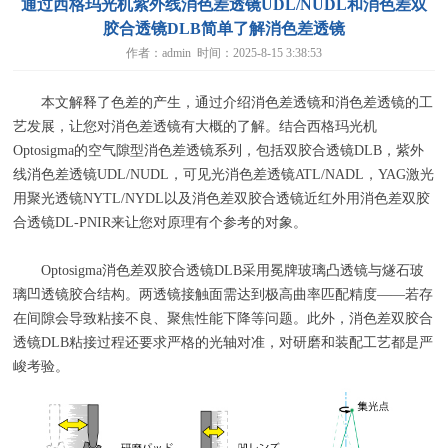
通过西格玛光机紫外线消色差透镜UDL/NUDL和消色差双
胶合透镜DLB简单了解消色差透镜
作者：admin 时间：2025-8-15 3:38:53
本文解释了色差的产生，通过介绍消色差透镜和消色差透镜的工
艺发展，让您对消色差透镜有大概的了解。结合西格玛光机
Optosigma
的空气隙型消色差透镜系列，包括双胶合透镜
DLB
，紫外
线消色差透镜
UDL/NUDL
，可见光消色差透镜
ATL/NADL
，
YAG
激光
用聚光透镜
NYTL/NYDL
以及消色差双胶合透镜近红外用消色差双胶
合透镜
DL-PNIR
来让您对原理有个参考的对象。
Optosigma消色差双胶合透镜DLB采用冕牌玻璃凸透镜与燧石玻
璃凹透镜胶合结构。两透镜接触面需达到极高曲率匹配精度——若存
在间隙会导致粘接不良、聚焦性能下降等问题。此外，消色差双胶合
透镜DLB粘接过程还要求严格的光轴对准，对研磨和装配工艺都是严
峻考验。