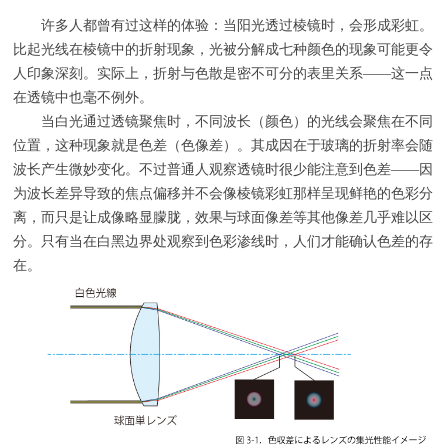
许多人都曾有过这样的体验：当阳光透过棱镜时，会形成彩虹。
比起光线在棱镜中的折射现象，光被分解成七种颜色的现象可能更令
人印象深刻。实际上，折射与色散是密不可分的表里关系——这一点
在透镜中也毫不例外。
当白光通过透镜聚焦时，不同波长（颜色）的光线会聚焦在不同
位置，这种现象就是色差（色像差）。其成因在于玻璃的折射率会随
波长产生微妙变化。不过普通人观察透镜时很少能注意到色差——因
为波长差异导致的焦点偏移并不会像棱镜彩虹那样呈现鲜艳的色彩分
离，而只是让成像略显朦胧，效果与球面像差等其他像差几乎难以区
分。只有当在白黑边界处观察到色彩渗线时，人们才能确认色差的存
在。