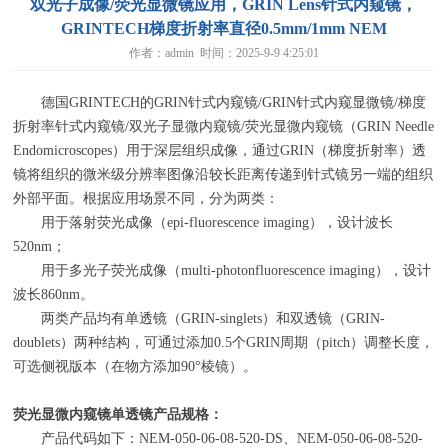
双光子成像/荧光显微镜应用，GRIN Lens针式内窥镜，
GRINTECH梯度折射率直径0.5mm/1mm NEM
作者：admin 时间：2025-9-9 4:25:01
德国
GRINTECH
的
GRIN
针式内窥镜
/GRIN
针式内窥显微镜
/
梯度
折射率针式内窥镜
/
双光子显微内窥镜
/
荧光显微内窥镜（
GRIN Needle
Endomicroscopes
）用于深层组织成像，通过
GRIN
（梯度折射率）透
镜将组织的微米级分辨率图像沿较长距离传递到针式镜另一端的组织
外部平面。根据应用场景不同，分为两类：
用于落射荧光成像（
epi-fluorescence imaging
），设计波长
520nm
；
用于多光子荧光成像（
multi-photonfluorescence imaging
），设计
波长
860nm
。
两类产品均有单透镜（
GRIN-singlets
）和双透镜（
GRIN-
doublets
）两种结构，可通过添加
0.5
个
GRIN
周期（
pitch
）调整长度，
可选侧视版本（在物方添加
90°
棱镜）。
荧光显微内窥镜单透镜产品规格：
产品代码如下：
NEM-050-06-08-520-DS
、
NEM-050-06-08-520-