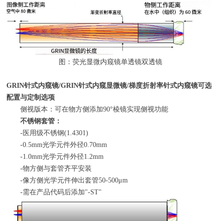
图：荧光显微内窥镜单透镜双透镜
GRIN
针式内窥镜
/GRIN
针式内窥显微镜
/
梯度折射率针式内窥镜可选
配置与定制选项
侧视版本：可在物方侧添加
90°
棱镜实现侧视功能
不锈钢套管：
-医用级不锈钢
(1.4301)
-0.5mm光学元件外径
0.70mm
-1.0mm光学元件外径
1.2mm
-物方侧与套管齐平安装
-像方侧光学元件伸出套管
50-500μm
-需在产品代码后添加
"-ST"