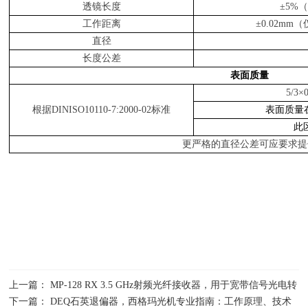
透镜长度
±5%
（
工作距离
±0.02mm
（
直径
长度公差
表面质量
5/3×0
根据
DINISO
10110
-7:2000-02
标准
表面质量
此
更
严格
的直径公差可应要求提
上一篇： MP-128 RX 3.5 GHz射频光纤接收器，用于宽带信号光电转
换，Microwave Photonic Systems
下一篇： DEQ石英退偏器，西格玛光机专业指南：工作原理、技术