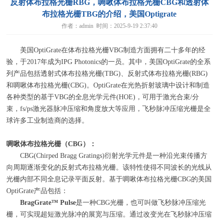
反射体布拉格光栅RBG，啁啾体布拉格光栅CBG和透射体
布拉格光栅TBG的介绍，美国Optigrate
作者：admin 时间：2025-9-19 2:37:40
美国
OptiGrate
在体布拉格光栅
VBG
制造方面拥有二十多年的经
验，于
2017
年成为
IPG Photonics
的一员。其中，美国
OptiGrate
的全系
列产品包括透射式体布拉格光栅
(TBG)
、反射式体布拉格光栅
(RBG)
和啁啾体布拉格光栅
(CBG)
。
OptiGrate
在光热折射玻璃中设计和制造
各种类型的基于
VBG
的全息光学元件
(HOE)
，可用于激光合束
/
分
束，
fs/ps
激光器脉冲压缩和角度放大等应用，飞秒脉冲压缩光栅是全
球许多工业制造商的选择。
啁啾体布拉格光栅（CBG）：
CBG(Chirped Bragg Gratings)衍射光学元件是一种沿光束传播方
向周期逐渐变化的反射式布拉格光栅。该特性使得不同波长的光线从
光栅内部不同全息记录平面反射。基于啁啾体布拉格光栅CBG的美国
OptiGrate产品包括：
BragGrate
™ Pulse
是一种CBG光栅，也可叫做飞秒脉冲压缩光
栅，可实现超短激光脉冲的展宽与压缩。通过改变光在飞秒脉冲压缩