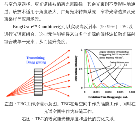
与窄角度选择。窄光谱线被偏离光束路径，其余光束则不受影响地通
过。该技术适用于角度放大、广角光束转向系统、窄带光谱选择及光
束采样等应用场景。
BragGrate
™
Combiner
还可以实现高反射率（
90-99%
）
TBG
以
进行光谱束组合。这些元件能够将来自多个光源的偏移波长激光辐射
组合成单一光束，从而提升亮度。
左图：
TBG
工作原理示意图。
TBG
在角空间中作为隔膜工作，同时在
光谱空间中作为狭缝工作。
右图：
TBG
的谱宽随光栅厚度和波长的变化关系。