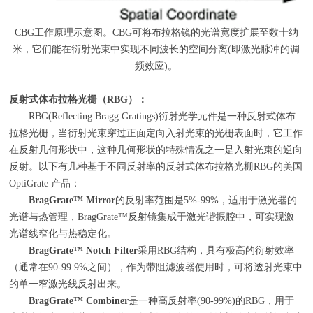
CBG工作原理示意图。
CBG
可将布拉格镜的光谱宽度扩展至数十纳
米，它们能在衍射光束中实现不同波长的空间分离(即激光脉冲的调
频效应)。
反射式体布拉格光栅
（
RBG
）：
RBG(Reflecting Bragg Gratings)衍射光学元件是一种反射式体布
拉格光栅，当衍射光束穿过正面定向入射光束的光栅表面时，它工作
在反射几何形状中，这种几何形状的特殊情况之一是入射光束的逆向
反射。以下有几种基于不同反射率的反射式体布拉格光栅
RBG
的美国
OptiGrate
产品：
BragGrate
™
Mirror
的反射率范围是
5%-99%
，适用于激光器的
光谱与热管理，
BragGrate
™反射镜集成于激光谐振腔中，可实现激
光谱线窄化与热稳定化。
BragGrate
™
Notch Filter
采用
RBG
结构，具有极高的衍射效率
（通常在
90-99.9%
之间），作为带阻滤波器使用时，可将透射光束中
的单一窄激光线反射出来。
BragGrate
™
Combiner
是一种高反射率
(90-99%)
的
RBG
，用于