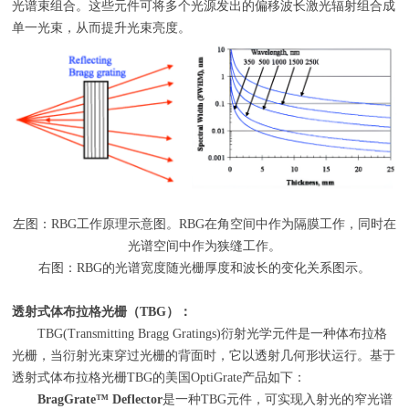
光谱束组合。这些元件可将多个光源发出的偏移波长激光辐射组合成
单一光束，从而提升光束亮度。
左图：
RBG
工作原理示意图。
RBG
在角空间中作为隔膜工作，同时在
光谱空间中作为狭缝工作。
右图：
RBG
的光谱宽度随光栅厚度和波长的变化关系图示。
透射式体布拉格光栅（
TBG
）：
TBG(Transmitting Bragg Gratings)衍射光学元件是一种体布拉格
光栅，当衍射光束穿过光栅的背面时，它以透射几何形状运行。基于
透射式体布拉格光栅
TBG
的美国
OptiGrate
产品如下：
BragGrate
™
Deflector
是一种
TBG
元件，可实现入射光的窄光谱