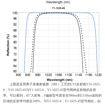
上图是采用离子束溅射镀膜（
IBS
）工艺的
CVI
反射镜
Y1S-1025-
0
，
Y1S-1025-45
与
Y1-1025-0
，
Y1-1025-45
型号两种反射镜的反射
率。可以看到，
45
°入射角，
S
偏振型号甚至在
990nm
到
1150nm
波段的
区域的反射率均接近
100%
。与
Y1-1025-0
，
Y1-1025-45
型号相比，由