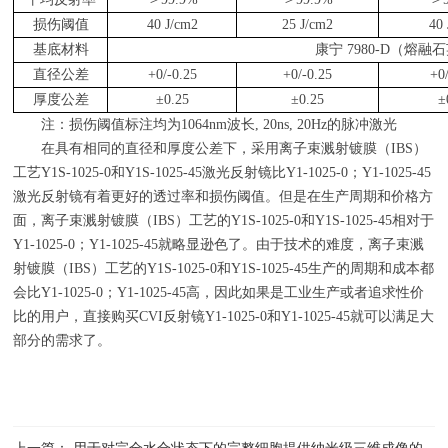
损伤阈值
40 J/cm2
25 J/cm2
40
基底材料
康宁
7980-D
（熔融石
直径公差
+0/-0.25
+0/-0.25
+0
厚度公差
±
0.25
±
0.25
±
注：损伤阈值标注均为
1064nm
波长, 20ns, 20Hz的脉冲激光
在具有相同的直径和厚度公差下，采用离子束溅射镀膜（
IBS
）
工艺Y1S-1025-0和
Y1S-1025-45
激光反射镜比
Y1-1025-0
；
Y1-1025-45
激光反射镜有着更好的透过率和损伤阈值。但是在生产周期和价格方
面，离子束溅射镀膜（
IBS
）工艺的Y1S-1025-0和
Y1S-1025-45
相对于
Y1-1025-0
；
Y1-1025-45
就略显逊色了。由于技术的难度，离子束溅
射镀膜（
IBS
）工艺的Y1S-1025-0和
Y1S-1025-45
生产的周期和成本都
会比
Y1-1025-0
；
Y1-1025-45
高，因此如果是工业生产或者追求性价
比的用户，直接购买
CVI
反射镜
Y1-1025-0
和
Y1-1025-45
就可以满足大
部分的需求了。