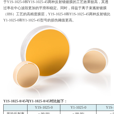
于
Y1S-1025-0
和
Y1S-1025-45
两种反射镜镀膜的工艺效果较高，其透
过率在中心波段更加的平滑和稳定。同时，得益于离子束溅射镀膜
（
IBS
）工艺的高精度膜层，
Y1S-1025-0
和
Y1S-1025-45
两种反射镜比
Y1-1025-0
和
Y1-1025-45
型号的损伤阈值更高。
Y1S-1025-0/45
与
Y1-1025-0/45
对比如下：
Y1S-1025-0
Y1-1025-0
Y1S-
平均反射率
＞
99.9%
＞
99.9%
＞