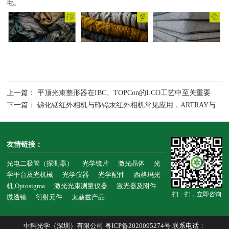
毛。
上一篇： 平顶光束整形器在IBC、TOPCon的LCO工艺中至关重要
下一篇： 锑化铟红外相机与碲镉汞红外相机常见应用，ARTRAY与
Xenics、FLIR中波红外相机型号对比
友情链接：
光电二极管（探测器）
光学镜片
激光晶体
光
学平台及光机械
光学仪器
光学配件
西格玛光
机,Optosigma
激光光束测量仪器
激光器及附件
扫一扫，立即咨询
微透镜
衍射元件
太赫兹产品
中科光学（深圳）有限公司
粤ICP备2020095274号
联系电话：