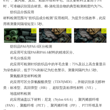
6.6
）、聚丙烯、真丝、粘胶纤维和羊毛。当次要材料含量高于
5%
时，可准确识别混合材质。棉
-
涤纶混合物的典型检测精度约为
7%
。
纺织品分拣应用
材料检测范围与
"
纺织品成分检测
"
应用相同。为提升分拣效率，此应
用将测量间隔缩短至
1.5
秒。
纺织品
PA6
与
PA6.6
区分检测
此应用可实现
PA6
和
PA6.6
材料的精准区分。
羊毛分拣应用
此应用可检测针织纺织品中的羊毛含量：
75%
及以上高含量显示
为绿色标识，低于
75%
则标记为红色警示。测量间隔约为
1.5
秒。
聚氨酯床垫材料检测
此应用可区分异氰酸酯类型（
TDI
与
MDI
），并能识别多元醇种
类：标准型、高回弹型（
HR
）、超软型及粘弹性材料（
VE
）。
地毯材料检测
此应用涵盖以下材料：尼龙（
Nylon 6/6.6
）、聚丙烯腈纤维
（
PAN
）、聚酯纤维（
PET
）、聚丙烯纤维（
PP
）、
PTT
纤维及羊