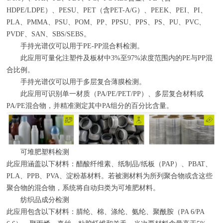
HDPE/LDPE
）、
PESU
、
PET
（含
PET-A/G
）、
PEEK
、
PEI
、
PI
、
PLA
、
PMMA
、
PSU
、
POM
、
PP
、
PPSU
、
PPS
、
PS
、
PU
、
PVC
、
PVDF
、
SAN
、
SBS/SEBS
。
手持光谱仪可以用于
PE-PP
混合料检测。
此应用可量化注塑件及板材中
3%
至
97%
浓度范围内的
PE
与
PP
混
合比例。
手持光谱仪可以用于多层复合薄膜检测。
此应用可识别单一材质（
PA/PE/PET/PP
）、多层复合材料或
PA/PE
混合物，并精准测定其中
PA
组分的百分比含量。
可堆肥塑料检测
此应用涵盖以下材料：醋酸纤维素、纸制品
/
纸板（
PAP
）、
PBAT
、
PLA
、
PPB
、
PVA
、淀粉基材料。若被测材料为所列聚合物或含这些
聚合物的混合物，系统将自动归类为可堆肥材料。
纺织品成分检测
此应用包含以下材料：腈纶、棉、涤纶、氨纶、聚酰胺（
PA 6/PA