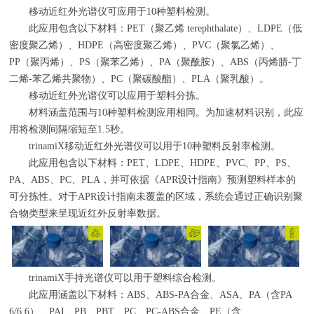
移动近红外光谱仪可应用于
10
种塑料检测。
此应用包含以下材料：
PET
（聚乙烯
terephthalate
）、
LDPE
（低
密度聚乙烯）、
HDPE
（高密度聚乙烯）、
PVC
（聚氯乙烯）、
PP
（聚丙烯）、
PS
（聚苯乙烯）、
PA
（聚酰胺）、
ABS
（丙烯腈
-
丁
二烯
-
苯乙烯共聚物）、
PC
（聚碳酸酯）、
PLA
（聚乳酸）。
移动近红外光谱仪可以应用于塑料分拣。
材料涵盖范围与
10
种塑料检测应用相同。为加速材料识别，此应
用将检测间隔缩短至
1.5
秒。
trinamiX移动近红外光谱仪可以用于
10
种塑料反射率检测。
此应用包含以下材料：
PET
、
LDPE
、
HDPE
、
PVC
、
PP
、
PS
、
PA
、
ABS
、
PC
、
PLA
，并可依据《
APR
设计指南》预测塑料样本的
可分拣性。对于
APR
设计指南未覆盖的区域，系统会通过正确识别聚
合物类型来呈现近红外反射率数据。
trinamiX手持光谱仪可以用于塑料综合检测。
此应用涵盖以下材料：
ABS
、
ABS-PA
合金、
ASA
、
PA
（含
PA
6/6.6
）、
PAI
、
PB
、
PBT
、
PC
、
PC-ABS
合金、
PE
（含