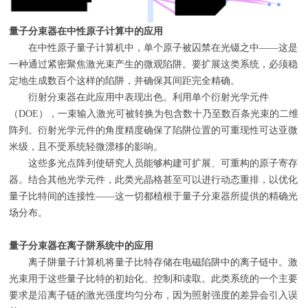
量子分束器在中性原子计算中的应用
在中性原子量子计算机中，单个原子被囚禁在光镊之中——这是
一种通过紧密聚焦激光束产生的微观陷阱。要扩展这类系统，必须稳
定地生成数百个这样的陷阱，并确保其间距完全精确。
衍射分束器在此应用中表现出色。利用单个衍射光学元件
（DOE），一束输入激光可被转换为包含数十乃至数百条光束的二维
阵列。衍射光学元件的角度精度确保了陷阱位置的可重现性可达亚微
米级，且不受系统轻微漂移的影响。
这些多光点阵列使研究人员能够构建可扩展、可重构的原子寄存
器。结合其他光学元件，此类光晶格甚至可以进行动态重排，以优化
量子比特间的连接性——这一切都植根于量子分束器所提供的精确光
场分布。
量子分束器在离子阱系统中的应用
离子阱量子计算机将量子比特存储在电磁陷阱中的离子链中。激
光束用于这些量子比特的初始化、控制和读取。此类系统的一个主要
要求是沿离子链的激光强度均匀分布，因为照射强度的差异会引入误