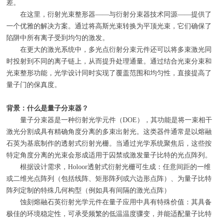
差。
在这里，衍射光束整形器——与衍射分束器技术同源——提供了
一个优雅的解决方案。通过将高斯光束转换为平顶光束，它们确保了
陷阱中所有离子受到均匀的激发。
在更大的激光系统中，多光点衍射分束元件还可以将多束激光同
时投射到不同的离子链上，从而提升处理通量。通过结合光束分束和
光束整形功能，光学设计同时实现了覆盖范围和均匀性，直接提高了
量子门的保真度。
背景：什么是量子分束器？
量子分束器是一种衍射光学元件（
DOE
），其功能是将一束相干
激光分割成具有精确角度分离的多束出射光。这类器件通常是以熔融
石英为基底制作的透射式衍射光栅。当通过光学系统聚焦后，这些按
特定角度分离的光束会形成适用于囚禁或激发量子比特的光点阵列。
根据设计需求，
Holoor
透射式衍射光栅可生成：任意间距的一维
或二维光点阵列（包括线阵、矩形阵列或六边形点阵）、为量子比特
阵列定制的特殊几何构型（例如具有间隔的激光点阵）
蚀刻熔融石英衍射光学元件在量子应用中具有特殊价值：其具备
极佳的环境稳定性，可承受频繁的低温温度骤变，并能适配量子比特