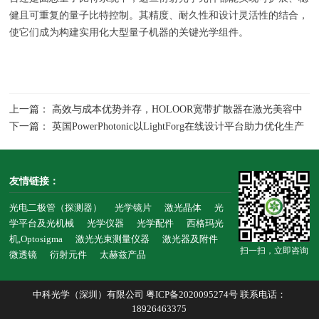
健且可重复的量子比特控制。其精度、耐久性和设计灵活性的结合，
使它们成为构建实用化大型量子机器的关键光学组件。
上一篇： 高效与成本优势并存，HOLOOR宽带扩散器在激光美容中
的应用，分束器多光纤耦合用于激光手术医疗
下一篇： 英国PowerPhotonic以LightForg在线设计平台助力优化生产
流程，有效缩短研发周期，降低开模成本
友情链接：
光电二极管（探测器）
光学镜片
激光晶体
光
学平台及光机械
光学仪器
光学配件
西格玛光
机,Optosigma
激光光束测量仪器
激光器及附件
扫一扫，立即咨询
微透镜
衍射元件
太赫兹产品
中科光学（深圳）有限公司
粤ICP备2020095274号
联系电话：
18926463375