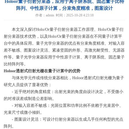
Holoor量子衍射分束器，应用于离子阱系统、固态量子比特
阵列、中性原子计算，分束角度精准，图案设计
作者：admin 时间：2025-10-28 4:23:18
本文深入探讨
Holo/Or
量子衍射分束器工作原理、
Holo/Or
量子衍
射分束器技术优势，以及
Holo/Or
量子衍射分束器在不同量子计算平
台中的具体应用。量子光学分束器的优点有分束角度精准、对输入容
差不敏感、图案设计灵活、紧凑坚固的外形、高激光耐受性、无源器
件等。量子光学分束器应用于中性原子计算、离子阱系统、固态量子
比特阵列等。
Holoor
透射式衍射光栅在量子计算中的优势
与体光学元件或传统分束器相比，Holoor透射式衍射光栅为量子
研究人员提供了显著优势：
- 近乎绝对的角度精度：出射光束的角度由设计决定，不受微小
的对准误差或制造公差影响。
- 对输入容差不敏感：光斑位置和功率比例不依赖于光束居中、
光束尺寸或微小倾斜。
- 图案设计灵活：可设计衍射分束器以生成几乎任何构型的光点
阵列。