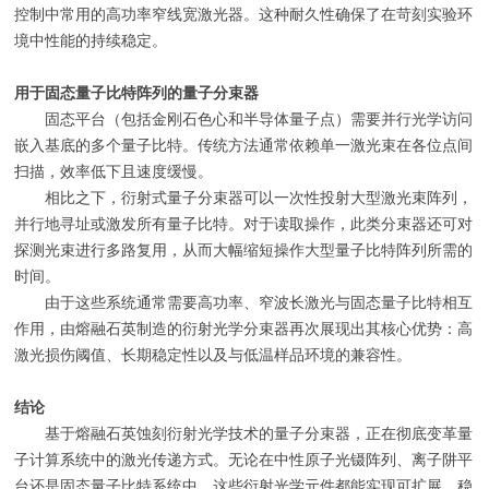
控制中常用的高功率窄线宽激光器。这种耐久性确保了在苛刻实验环
境中性能的持续稳定。
用于固态量子比特阵列
的量子分束器
固态平台（包括金刚石色心和半导体量子点）需要并行光学访问
嵌入基底的多个量子比特。传统方法通常依赖单一激光束在各位点间
扫描，效率低下且速度缓慢。
相比之下，衍射式量子分束器可以一次性投射大型激光束阵列，
并行地寻址或激发所有量子比特。对于读取操作，此类分束器还可对
探测光束进行多路复用，从而大幅缩短操作大型量子比特阵列所需的
时间。
由于这些系统通常需要高功率、窄波长激光与固态量子比特相互
作用，由熔融石英制造的衍射光学分束器再次展现出其核心优势：高
激光损伤阈值、长期稳定性以及与低温样品环境的兼容性。
结论
基于熔融石英蚀刻衍射光学技术的量子分束器，正在彻底变革量
子计算系统中的激光传递方式。无论在中性原子光镊阵列、离子阱平
台还是固态量子比特系统中，这些衍射光学元件都能实现可扩展、稳