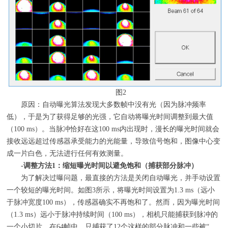
图
2
原因：自动曝光算法发现大多数帧中没有光（因为脉冲频率
低），于是为了获得足够的光强，它自动将曝光时间调整到最大值
（
100 ms
）。当脉冲恰好在这
100 ms
内出现时，漫长的曝光时间就会
接收远远超过传感器承受能力的光能量，导致信号饱和，图像中心变
成一片白色，无法进行任何有效测量。
-
调整方法
1
：缩短曝光时间以避免饱和（捕获部分脉冲）
为了解决过曝问题，最直接的方法是关闭自动曝光，并手动设置
一个较短的曝光时间。如图
3
所示，将曝光时间设置为
1.3 ms
（远小
于脉冲宽度
100 ms
），传感器确实不再饱和了。然而，因为曝光时间
（
1.3 ms
）远小于脉冲持续时间（
100 ms
），相机只能捕获到脉冲的
一个小切片。在
64
帧中，只捕获了
12
个这样的部分脉冲和一些被
“