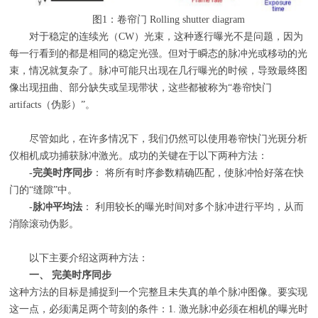
图
1
：卷帘门
Rolling shutter diagram
对于稳定的连续光（
CW
）光束，这种逐行曝光不是问题，因为
每一行看到的都是相同的稳定光强。但对于瞬态的脉冲光或移动的光
束，情况就复杂了。脉冲可能只出现在几行曝光的时候，导致最终图
像出现扭曲、部分缺失或呈现带状，这些都被称为“卷帘快门
artifacts
（伪影）”。
尽管如此，在许多情况下，我们仍然可以使用卷帘快门光斑分析
仪相机成功捕获脉冲激光。成功的关键在于以下两种方法：
-
完美时序同步
： 将所有时序参数精确匹配，使脉冲恰好落在快
门的
“
缝隙
”
中。
-
脉冲平均法
： 利用较长的曝光时间对多个脉冲进行平均，从而
消除滚动伪影。
以下主要介绍这两种方法：
一、
完美时序同步
这种方法的目标是捕捉到一个完整且未失真的单个脉冲图像。要实现
这一点，必须满足两个苛刻的条件：
1.
激光脉冲必须在相机的曝光时