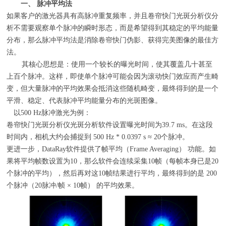
一、
脉冲平均法
如果客户的激光器具有高脉冲重复频率，并且卷帘快门光斑分析仪分
析不需要观察单个脉冲的瞬时形态，而是希望得到其稳定的平均能量
分布，那么脉冲平均法是消除卷帘快门伪影、获得完美图像的最佳方
法。
其核心思想是：使用一个较长的曝光时间，使其覆盖几十甚至
上百个脉冲。这样，即使单个脉冲可能会因为滚动快门效应而产生畸
变，但大量脉冲的平均效果会抵消这些随机畸变，最终得到的是一个
平滑、稳定、代表脉冲平均能量分布的光斑图像。
以
500 Hz
脉冲激光为例：
卷帘快门光斑分析仪光斑分析软件设置曝光时间为
39.7 ms
。在这段
时间内，相机大约会捕捉到
500 Hz * 0.0397 s
≈
20
个脉冲。
更进一步，
DataRay
软件提供了帧平均（
Frame Averaging
） 功能。如
果将平均帧数设置为
10
，那么软件会连续采集
10
帧（每帧本身已是
20
个脉冲的平均），然后再对这
10
帧结果进行平均，最终得到的是 200
个脉冲（
20
脉冲
/
帧
× 10
帧） 的平均效果。