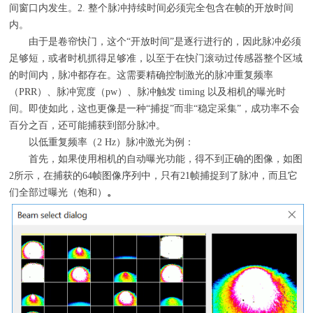
间窗口内发生。
2.
整个脉冲持续时间必须完全包含在帧的开放时间
内。
由于是卷帘快门，这个
“
开放时间
”
是逐行进行的，因此脉冲必须
足够短，或者时机抓得足够准，以至于在快门滚动过传感器整个区域
的时间内，脉冲都存在。这需要精确控制激光的脉冲重复频率
（
PRR
）、脉冲宽度（
pw
）、脉冲触发
timing
以及相机的曝光时
间。即使如此，这也更像是一种
“
捕捉
”
而非
“
稳定采集
”
，成功率不会
百分之百，还可能捕获到部分脉冲。
以低重复频率（
2 Hz
）脉冲激光为例：
首先，如果使用相机的自动曝光功能，得不到正确的图像，如图
2
所示，在捕获的
64
帧图像序列中，只有
21
帧捕捉到了脉冲，而且它
们全部过曝光（饱和）
。