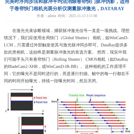
完美时序同步法和脉冲平均法消除卷帘快门脉冲伪影，适用
于卷帘快门相机光斑分析仪测量脉冲激光，DATARAY
作者：admin 时间：2025-11-13 3:11:08
在激光光束诊断领域，捕获脉冲激光信号一直是一项挑战。理想
情况下，我们应使用全局快门（
Global Shutter
） 相机，如
WinCamD-
LCM
，只需通过外部触发使其与激光脉冲同步即可。
DataRay
提供多
款此类相机，这始终是测量脉冲激光的首选方案。 然而，现实中我
们可能手头只有卷帘快门（
Rolling Shutter
） CMOS相机（如
DataRay
的
BladeCam2-XHR，
或
WinCamD-IR-BB
）。这种相机的工作原理不
同：它的曝光不是同时进行的，而是逐行扫描。帧中的每一行都在不
同的时间开始曝光，持续一段曝光时间，然后关闭。