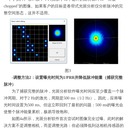
chopped”
的图像。如果客户的目标是卷帘式光斑分析仪分析脉冲的完
整空间形态，这并不适用。
图
3
-
调整方法
2
：设置曝光时间为
1/PRR
并降低脉冲能量（捕获完整
脉冲）
为了捕获完整的脉冲，光斑分析软件曝光时间应至少覆盖一个脉
冲周期。对于
2 Hz
的激光，周期是
500 ms
（
1/2 Hz
）。因此，应将曝
光时间设置为
500 ms
。但这立即回到了最初的问题：
500 ms
的曝光会
使整个脉冲能量累积，极易导致饱和。
如图
4a
所示，光斑分析软件首次尝试时图像完全过曝。此时的解
决方案不是调整相机，而是调整光路：你必须降低到达相机传感器的