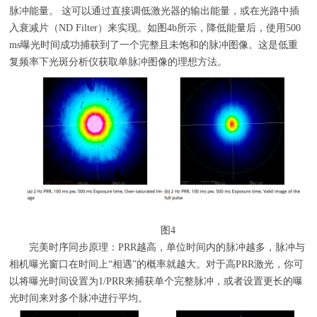
脉冲能量。 这可以通过直接调低激光器的输出能量，或在光路中插
入衰减片（
ND Filter
）来实现。如图
4b
所示，降低能量后，使用
500
ms
曝光时间成功捕获到了一个完整且未饱和的脉冲图像。这是低重
复频率下光斑分析仪获取单脉冲图像的理想方法。
图
4
完美时序同步原理：
PRR
越高，单位时间内的脉冲越多，脉冲与
相机曝光窗口在时间上
“
相遇
”
的概率就越大。对于高
PRR
激光，你可
以将曝光时间设置为
1/PRR
来捕获单个完整脉冲，或者设置更长的曝
光时间来对多个脉冲进行平均。