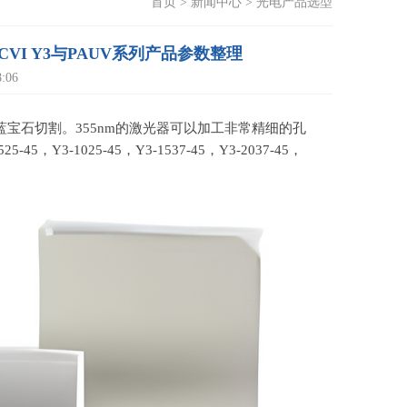
首页
>
新闻中心
>
光电产品选型
-45,CVI Y3与PAUV系列产品参数整理
:06
蓝宝石切割。
355nm
的激光器可以加工非常精细的孔
525-45
，
Y3-1025-45
，
Y3-1537-45
，
Y3-2037-45
，