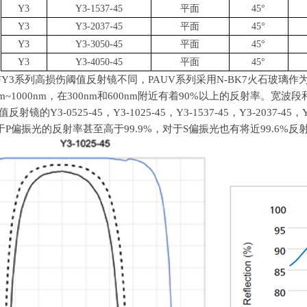
Y3
Y3-1537-45
平面
45
°
Y3
Y3-2037-45
平面
45
°
Y3
Y3-3050-45
平面
45
°
Y3
Y3-4050-45
平面
45
°
与
Y3
系列高损伤阈值反射镜不同，
PAUV
系列采用N-BK7火石玻璃
m~1000nm
，在
300nm
和
600nm
附近有着
90%
以上的反射率。宽波段
反射镜的Y3-0525-45，
Y3-1025-45
，Y3-1537-45，
Y3-2037-45
，
于
P
偏振光的反射率甚至高于
99.9%
，对于
S
偏振光也有将近
99.6%
反