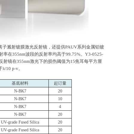
离子溅射镀膜激光反射镜，还提供
PAUV
系列金属铝镀
射率在
355nm
波段的反射率均高于
99.75%
。
Y3-0525-
反射镜在
355nm
激光下的损伤阈值为
15
焦耳每平方厘
于λ
/10 p-v
。
基底材料
起订量
N-BK7
20
N-BK7
10
N-BK7
4
N-BK7
20
UV-grade Fused Silica
20
UV-grade Fused Silica
20