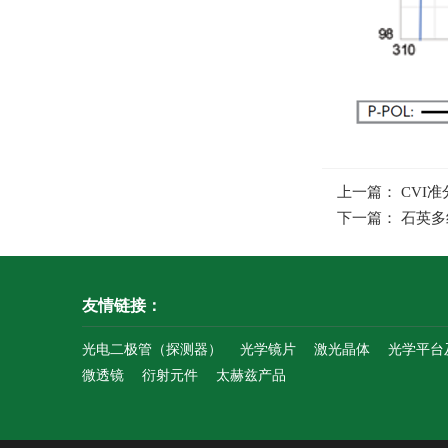
上一篇： CVI准分
下一篇： 石英
友情链接：
光电二极管（探测器）
光学镜片
激光晶体
光学平台
微透镜
衍射元件
太赫兹产品