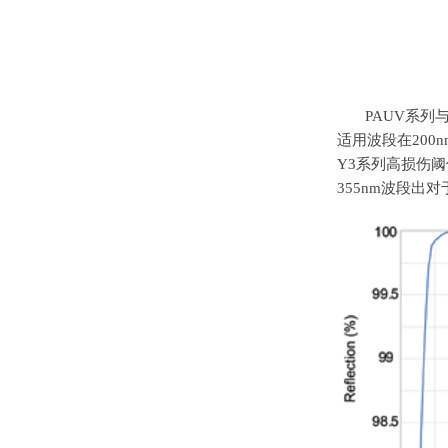
PAUV系列
适用波段在
200n
Y3
系列高损伤阈值
355nm
波段出对