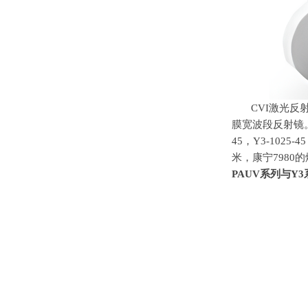
CVI激光反
膜宽波段反射镜
45
，
Y3-1025-45
米，康宁
7980
的
PAUV
系列与
Y3