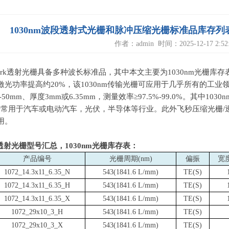
1030nm波段透射式光栅和脉冲压缩光栅标准品库存列表，G
作者：admin 时间：2025-12-17 2:52:
rk
透射光栅具备多种波长标准品，其中本文主要为
1030nm
光栅库存
激光功率提高约
20%
，该
1030nm
传输光栅可应用于几乎所有的工业
-50mm
、厚度
3mm
或
6.35mm
，测量效率≥
97.5%-99.0%
。其中
1030n
栅常用于汽车或电动汽车，光伏，半导体等行业。此外飞秒压缩光栅
/
用。
erk透射光栅型号汇总
，1030nm光栅库存表：
产品编号
光栅周期(nm)
偏振
宽度
1072_14.3x11_6.35_N
543(1841.6 L/mm)
TE(S)
1072_14.3x11_6.35_H
543(1841.6 L/mm)
TE(S)
1072_14.3x11_6.35_X
543(1841.6 L/mm)
TE(S)
1072_29x10_3_H
543(1841.6 L/mm)
TE(S)
1072_29x10_3_X
543(1841.6 L/mm)
TE(S)