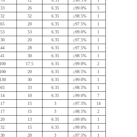
76
12
6.35
≥98.5%
1
33
26
6.35
≥99.0%
5
32
32
6.35
≥98.5%
1
65
20
6.35
≥97.5%
1
53
53
6.35
≥99.0%
1
30
20
6.35
≥97.5%
1
44
28
6.35
≥97.5%
1
41
30
6.35
≥98.5%
1
100
17.5
6.35
≥99.0%
2
100
20
6.35
≥98.5%
1
130
30
6.35
≥99.0%
1
65
33
6.35
≥98.5%
1
14
10
6.35
≥99.0%
7
17
15
3
≥97.5%
14
17
15
3
≥98.5%
2
20
13
6.35
≥99.0%
1
32
15
6.35
≥99.0%
1
30
20
3
≥97.5%
1