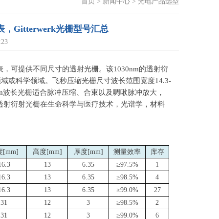
首页
>
新闻中心
>
光电产品选型
itterwerk光栅型号汇总
23
表，可提供不同尺寸的透射光栅。该
1030nm
的透射衍
领域或科学领域。飞秒压缩光栅尺寸波长范围宽度
14.3-
m
波长光栅适合脉冲压缩、合束以及啁啾脉冲放大，
透射衍射光栅在生命科学与医疗技术，光谱学，材料
[mm]
高度[mm]
厚度[mm]
测量效率
库存
16.3
13
6.35
≥97.5%
1
16.3
13
6.35
≥98.5%
4
16.3
13
6.35
≥99.0%
27
31
12
3
≥98.5%
2
31
12
3
≥99.0%
6