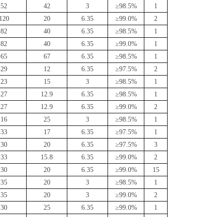
52
42
3
≥98.5%
1
120
20
6.35
≥99.0%
2
82
40
6.35
≥98.5%
1
82
40
6.35
≥99.0%
1
65
67
6.35
≥98.5%
1
29
12
6.35
≥97.5%
2
23
15
3
≥98.5%
1
27
12.9
6.35
≥98.5%
1
27
12.9
6.35
≥99.0%
2
16
25
3
≥98.5%
1
33
17
6.35
≥97.5%
1
30
20
6.35
≥97.5%
3
33
15.8
6.35
≥99.0%
2
30
20
6.35
≥99.0%
15
35
20
3
≥98.5%
1
35
20
3
≥99.0%
2
30
25
6.35
≥99.0%
1