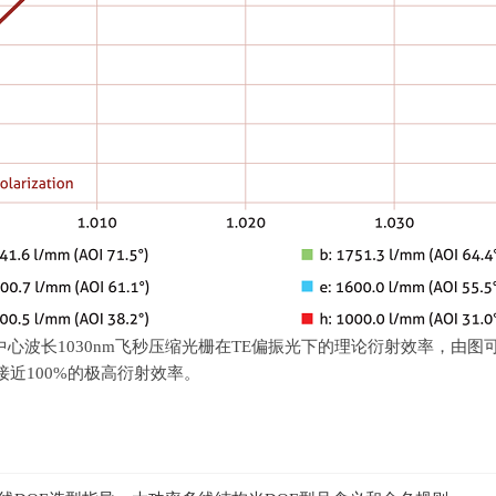
中心波长
1030nm
飞秒压缩光栅在
TE
偏振光下的理论衍射效率，由图
接近
100%
的极高衍射效率。