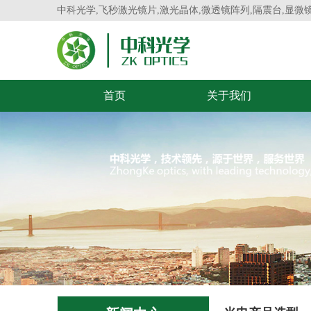
中科光学,飞秒激光镜片,激光晶体,微透镜阵列,隔震台,显微
首页
关于我们