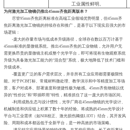
工业属性鲜明。
为何激光加工物镜仍推出
45mm
齐焦距离版本？
尽管
95mm
齐焦距离标准在高端工业领域优势明显，但
45mm
齐
焦距离激光加工物镜的持续存在和推广，是基于以下现实且强大的市
场逻辑：
-庞大的存量市场与低成本升级路径，全球存在数以百万计基于
45mm
标准的显微镜系统。推出
45mm
齐焦的工业物镜，允许用户无
需更换昂贵的显微镜主机或整个光学平台，即可将现有生物观察系统
升级为具备激光加工能力的
“
混合型
”
系统，极大地降低了技术门槛和
升级成本。
-覆盖更广泛的客户需求层次，并非所有工业应用都需要极限性
能。对于
PCB
打标、常规材料微处理、教学演示和中等精度加工等场
景，客户对成本、部署速度和便捷性极为敏感。
45mm
齐焦物镜以优
异的
“
性价比
”
和
“
即插即用
”
特性，精准抓住了这一庞大的市场区间。
-利用成熟生态与设计惯性，光学厂商在
45mm
物镜的光学设计、
机械制造和供应链上积累了数十年的经验。将成熟的
45mm
光学设计
平台与工业需求（如
NIR
校正、激光损伤阈值
LIDT
）结合，其开发风
险、周期和成本都远低于全新平台，是一种高效的市场策略。
-满足特定应用场景的独特优势，在某些应用中，长工作距离比