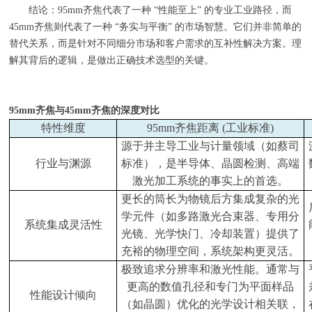
结论：95mm齐焦代表了一种 “性能至上” 的专业工业路径，而
45mm齐焦则代表了一种 “务实与平衡” 的市场智慧。它们并非简单的
替代关系，而是针对不同细分市场和客户需求的互补性解决方案。理
解其背后的逻辑，是做出正确技术选型的关键。
95mm
齐焦与
45mm
齐焦的深度对比
特性维度
95mm
齐焦距离
(
工业标准
)
源于并主导工业与计量领域（如蔡司
行业与渊源
标准），是半导体、晶圆检测、高端
激光加工系统的事实上的首选。
更长的筒长为物镜后方集成复杂的光
学元件（如多路激光合束器、专用分
系统集成灵活性
光镜、光学快门、冷却装置）提供了
充裕的物理空间，系统架构更灵活。
极致追求分辨率和激光性能。通常与
更高的数值孔径和专门为平面样品
性能设计倾向
（如晶圆）优化的光学设计相关联，