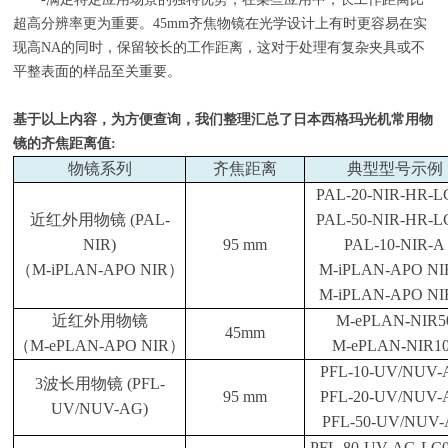
超高分辨率更为重要。
45mm
齐焦物镜在光学设计上有时更容易在实
现高
NA
的同时，保留较长的工作距离，这对于处理有复杂夹具或不
平整表面的样品至关重要。
基于以上内容，为方便查询，我们整理汇总了日本西格玛光机常用物
镜的齐焦距离值
:
物镜系列
齐焦距离
典型型号示例
PAL-20-NIR-HR-L
近红外用物镜
(PAL-
PAL-50-NIR-HR-L
NIR)
95 mm
PAL-10-NIR-A
（
M-iPLAN-APO NIR
）
M-iPLAN-APO NI
M-iPLAN-APO NI
近红外用物镜
M-ePLAN
-
NIR5
45mm
（
M-ePLAN-APO NIR
）
M-ePLAN
-
NIR1
PFL-10-UV/NUV-
3
波长用物镜
(PFL-
95 mm
PFL-20-UV/NUV-
UV/NUV-AG)
PFL-50-UV/NUV
PFL-80-UV-AG-LC0