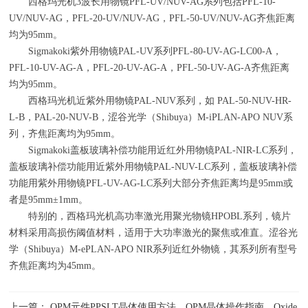
西格玛光机
3
波长用物镜
PFL-UV/NUV-AG
系列包括
PFL-10-
UV/NUV-AG
，
PFL-20-UV/NUV-AG
，
PFL-50-UV/NUV-AG
齐焦距离
均为
95mm
。
Sigmakoki紫外用物镜
PAL-UV
系列
PFL-80-UV-AG-LC00-A
，
PFL-10-UV-AG-A
，
PFL-20-UV-AG-A
，
PFL-50-UV-AG-A
齐焦距离
均为
95mm
。
西格玛光机近紫外用物镜
PAL-NUV
系列，如
PAL-50-NUV-HR-
L-B
，
PAL-20-NUV-B
，涩谷光学（
Shibuya
）
M-iPLAN-APO NUV
系
列，齐焦距离均为
95mm
。
Sigmakoki盖板玻璃补偿功能用近红外用物镜
PAL-NIR-LC
系列，
盖板玻璃补偿功能用近紫外用物镜
PAL-NUV-LC
系列，盖板玻璃补偿
功能用紫外用物镜
PFL-UV-AG-LC
系列大部分齐焦距离均是
95mm
或
者是
95mm
±
1mm
。
特别的，西格玛光机高功率激光用聚光物镜
HPOBL
系列，镜片
材料采用高损伤阈值材料，适用于大功率激光的聚焦或准直。涩谷光
学（
Shibuya
）
M-ePLAN-APO NIR
系列近红外物镜，其系列所有型号
齐焦距离均为
45mm
。
上一篇： QPM元件PPSLT晶体使用方法，QPM晶体操作指南，Oxide