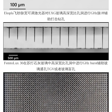
Ekspla飞秒脉宽可调激光器对
EXG
玻璃高深宽比孔洞进行
GHz
脉冲辅
助打击钻孔
FemtoLux 30在苏打石灰玻璃中高深宽比孔洞中进行
GHz
burst辅助玻
璃通孔
TGV
或者玻璃盲孔