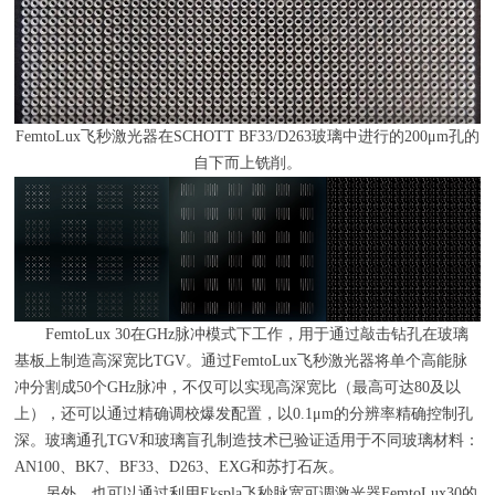
FemtoLux飞秒激光器在
SCHOTT BF33/D263
玻璃中进行的
200
μ
m
孔的
自下而上铣削。
FemtoLux 30在
GHz
脉冲模式下工作，用于通过敲击钻孔在玻璃
基板上制造高深宽比
TGV
。通过
FemtoLux
飞秒激光器将单个高能脉
冲分割成
50
个
GHz
脉冲，不仅可以实现高深宽比（最高可达
80
及以
上），还可以通过精确调校爆发配置，以
0.1
μ
m
的分辨率精确控制孔
深。玻璃通孔
TGV
和玻璃盲孔制造技术已验证适用于不同玻璃材料：
AN100
、
BK7
、
BF33
、
D263
、
EXG
和苏打石灰。
另外，也可以通过利用Ekspla飞秒脉宽可调激光器FemtoLux30的