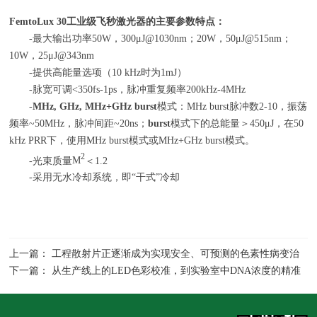
FemtoLux 30
工业级飞秒激光器的主要参数特点：
-最大输出功率
50W
，
300
μ
J@1030nm
；
20W
，
50
μ
J@515nm
；
10W
，
25
μ
J@343nm
-提供高能量选项（
10 kHz
时为
1mJ
）
-脉宽可调
<350fs-1ps
，脉冲重复频率
200kHz-4MHz
-
MHz, GHz, MHz+GHz burst
模式：MHz burst脉冲数
2-10
，振荡
频率
~50MHz
，脉冲间距
~20ns
；
burst
模式下的总能量＞
450
μ
J
，在
50
kHz PRR
下，使用
MHz burst
模式或
MHz+GHz burst
模式。
2
-光束质量
M
＜
1.2
-采用无水冷却系统，即“干式”冷却
上一篇： 工程散射片正逐渐成为实现安全、可预测的色素性病变治
疗的常用工具，Holoor石英散射片
下一篇： 从生产线上的LED色彩校准，到实验室中DNA浓度的精准
分析，看超微光学如何进行光谱仪光源校准和光谱仪透过率测量