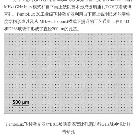
MHz+GHz burst模式和自下而上铣削技术形成玻璃通孔TGV或者玻璃
盲孔。FemtoLux 30工业级飞秒激光器利用自下而上铣削技术的零锥
度结构形成以及从 MHz+GHz burst模式下提升的工艺通量，在BF33
和D263玻璃中形成了直径200μm的孔基。
FemtoLux飞秒激光器对
EXG
玻璃高深宽比孔洞进行
GHz
脉冲辅助打
击钻孔