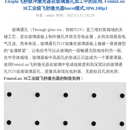
Ekspla飞秒脉冲激光器在玻璃通孔加工中的应用, FemtoLux
30工业级飞秒激光器burst模式,30W,100μJ
作者：admin 时间：2025-12-31 2:42:28
玻璃通孔（
Through glass via
，简称
TGV
）是三维封装领域的关
键工艺，是在玻璃基板上制作微孔并填充导电金属，从而实现垂直电
气互连。简单来说，玻璃通孔
TGV
就像在玻璃基板上修建一座座微型
的“金属桥梁”，让电信号可以从玻璃的一面畅通无阻地传到另一面。
在半导体领域，玻璃基板中高面孔的形成正日益成为一个重要课题。
使用
FemtoLux
飞秒激光器在玻璃中形成低锥度和高深宽比的玻璃通
孔
TGV
或者玻璃盲孔，质量高表现在低剥落、无裂纹且孔洞光滑。
FemtoLux 30
工业级飞秒激光器的制造实例：