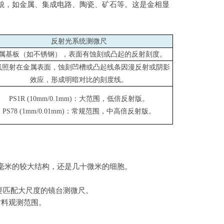
貌，如金属、集成电路、陶瓷、矿石等。这是金相显
。
反射光系统测微尺
属基板（如不锈钢），表面有蚀刻或凸起的反射刻度。
线照射在金属表面，蚀刻凹槽或凸起线条因漫反射或阴影
效应，形成明暗对比的刻度线。
PS1R (10mm/0.1mm)
：大范围，低倍反射版。
PS78 (1mm/0.01mm)
：常规范围，中高倍反射版。
毫米的较大结构，还是几十微米的细胞。
要匹配大尺度的镜台测微尺。
材料观测范围。