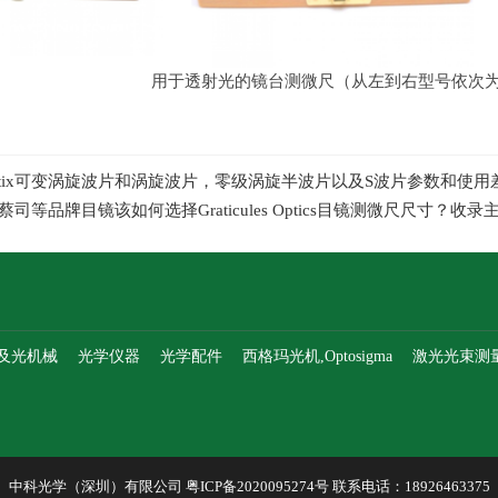
用于透射光的镜台测微尺（从左到右型号依次
optix可变涡旋波片和涡旋波片，零级涡旋半波片以及S波片参数和使
蔡司等品牌目镜该如何选择Graticules Optics目镜测微尺尺寸
及光机械
光学仪器
光学配件
西格玛光机,Optosigma
激光光束测
中科光学（深圳）有限公司
粤ICP备2020095274号
联系电话：18926463375