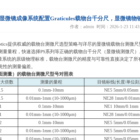
显微镜成像系统配置Graticules载物台千分尺，显微
作者：admin 时间：2026-1-23 11:43:
ules Optics提供权威的载物台测微尺选型策略与详尽的显微镜载物台
测量量程，快速选择
PS
系列等正确的载物台千分尺（显微镜测微尺）
量系统的原级物理标准，载物台测微尺的精度与可靠性直接决定了所
统性的测量偏差。
面测量）的
载物台测微尺型号对照表
放大倍数
测量的量程
目镜标线
(
长度
/
单位刻
.5
0.1mm-10mm
NE5 5mm/0.05mm
.5
0.01mm-1mm (10-1000
μ
m
)
NE28 1mm/0.01mm
1
0.1mm-10mm
NE1 10mm/0.1mm
1
0.01mm-1mm (10-1000
μ
m
)
NE28 1mm/0.01mm
2
0.1mm-10mm
NE5 5mm/0.05mm
2
0.01mm-1mm (10-1000
μ
m
)
NE5 5mm/0.05mm
4
0.01mm-1mm (10-1000
μ
m
)
NE5 5mm/0.05mm