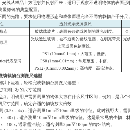
：光线从样品上方照射并反射回来，适用于观察不透明物体的表面形
测显微镜的典型配置。
不同的光路，要求使用物理形态和成像原理完全不同的载物台千分尺
性
透射光系统测微尺
形态
玻璃载玻片，表面有镀铬或蚀刻的透光刻度。
金
光线透过玻璃，被不透明的铬线阻挡，在明亮背景
光
原理
上形成黑色刻度线。
PS1 (10mm/0.1mm)
：大范围，低倍。
tics
代表型号
PS8 (1mm/0.01mm)
：常规范围，中倍。
PS12 (0.1mm/0.002mm)
：高精度，高倍油镜。
微镜载物台测微尺选型
据以下流程，轻松完成载物台测微尺选型：
定待测目标的尺寸范围
起点。明确用户需要测量的物体大致在什么尺寸区间，例如，是几个
据尺寸范围，确定合适的物镜放大倍数
测
(0.5x - 4x)
：适合测量
1mm
至
10mm
量级的特征。此时视野大，需
x - 40x)
：适合测量
10μm
至
1mm
量级的特征。这是最常见的生物、
x - 100x,
通常需油镜
)
：适合测量
2μm
至
100μm
的精细结构。