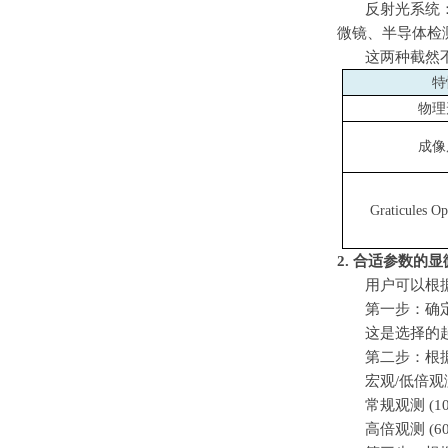
反射光系统
微镜、半导体检
这两种截然
特
物理
成像
Graticules Op
2.
合适参数的显
用户可以根
第一步：确
这是选择的
第二步：根
宏观
/
低倍观
常规观测
(10
高倍观测
(60