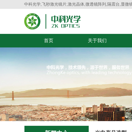
中科光学,飞秒激光镜片,激光晶体,微透镜阵列,隔震台,显微
首页
关于我们