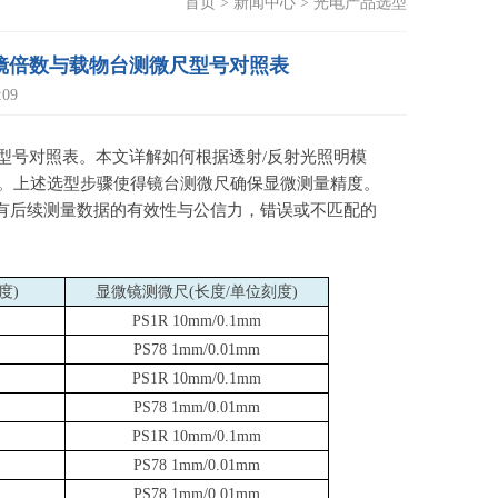
首页
>
新闻中心
>
光电产品选型
镜物镜倍数与载物台测微尺型号对照表
09
测微尺型号对照表。本文详解如何根据透射
/
反射光照明模
。上述选型步骤使得镜台测微尺确保显微测量精度。
有后续测量数据的有效性与公信力，错误或不匹配的
度
)
显微镜测微尺
(
长度
/
单位刻度
)
PS1R 10mm/0.1mm
PS78 1mm/0.01mm
PS1R 10mm/0.1mm
PS78 1mm/0.01mm
PS1R 10mm/0.1mm
PS78 1mm/0.01mm
PS78 1mm/0.01mm