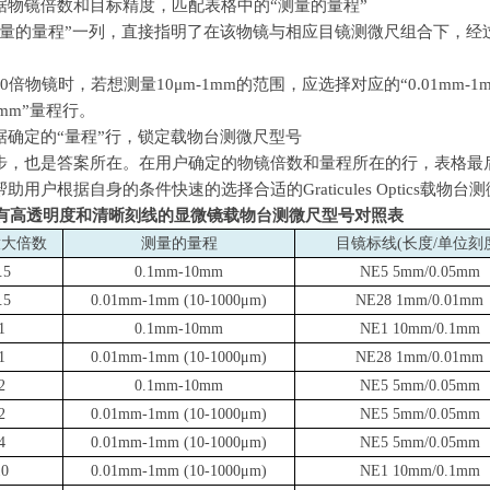
据物镜倍数和目标精度，匹配表格中的
“
测量的量程
”
量的量程
”
一列，直接指明了在该物镜与相应目镜测微尺组合下，经
0
倍物镜时，若想测量
10μm-1mm
的范围，应选择对应的
“0.01mm-1
1mm”
量程行。
据确定的
“
量程
”
行，锁定载物台测微尺型号
步，也是答案所在。在用户确定的物镜倍数和量程所在的行，表格最
帮助用户根据自身的条件快速的选择合适的
Graticules Optics
载物台测
有高透明度和清晰刻线的显微镜载物台测微尺型号对照表
放大倍数
测量的量程
目镜标线
(
长度
/
单位刻
.5
0.1mm-10mm
NE5 5mm/0.05mm
.5
0.01mm-1mm (10-1000
μ
m)
NE28 1mm/0.01mm
1
0.1mm-10mm
NE1 10mm/0.1mm
1
0.01mm-1mm (10-1000
μ
m)
NE28 1mm/0.01mm
2
0.1mm-10mm
NE5 5mm/0.05mm
2
0.01mm-1mm (10-1000
μ
m)
NE5 5mm/0.05mm
4
0.01mm-1mm (10-1000
μ
m)
NE5 5mm/0.05mm
10
0.01mm-1mm (10-1000
μ
m)
NE1 10mm/0.1mm