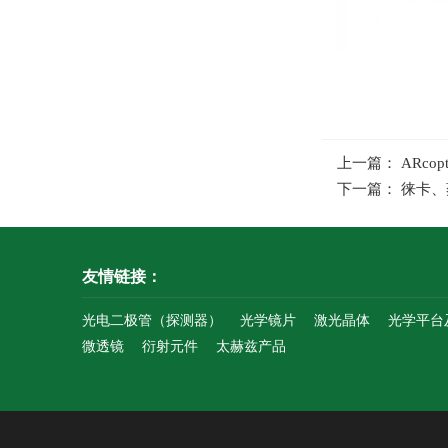
上一篇： ARc
下一篇： 徕卡、
友情链接：
光电二极管（探测器）
光学镜片
激光晶体
光学平台
微透镜
衍射元件
太赫兹产品