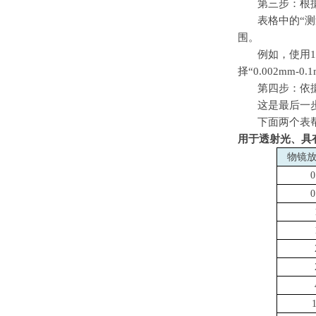
第三步：根
表格中的
“
测
围。
例如，使用
1
择
“0.002mm-0.
第四步：依
这是最后一
下面两个表
用于透射光、具
物镜
0
0