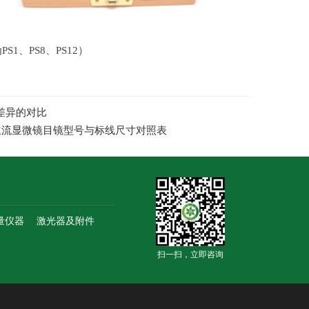
为
PS1
、
PS8
、
PS12
）
用差异的对比
？收录主流显微镜目镜型号与标线尺寸对照表
量仪器
激光器及附件
扫一扫，立即咨询