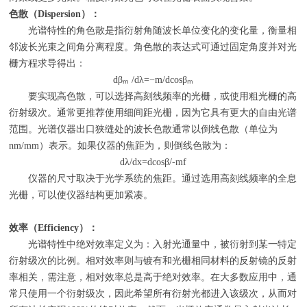
色散（
Dispersion
）：
光谱特性的角色散是指衍射角随波长单位变化的变化量，衡量相
邻波长光束之间角分离程度。角色散的表达式可通过固定角度并对光
栅方程求导得出：
dβₘ /dλ=−m/dcosβₘ
要实现高色散，可以选择高刻线频率的光栅，或使用粗光栅的高
衍射级次。通常更推荐使用细间距光栅，因为它具有更大的自由光谱
范围。光谱仪器出口狭缝处的波长色散通常以倒线色散（单位为
nm/mm
）表示。如果仪器的焦距为，则倒线色散为：
dλ/dx=dcosβ/-mf
仪器的尺寸取决于光学系统的焦距。通过选用高刻线频率的全息
光栅，可以使仪器结构更加紧凑。
效率（
Efficiency
）：
光谱特性中绝对效率定义为：入射光通量中，被衍射到某一特定
衍射级次的比例。相对效率则与镀有和光栅相同材料的反射镜的反射
率相关，需注意，相对效率总是高于绝对效率。在大多数应用中，通
常只使用一个衍射级次，因此希望所有衍射光都进入该级次，从而对