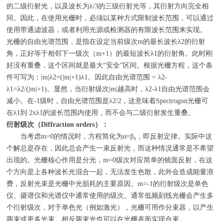
的二级衍射光，以及波长为λ/3的三级衍射光等，其衍射方向完全相
同。因此，在使用光栅时，必须以某种方式限制波长范围，可以通过
使用带通滤波器，或者利用光源或检测器的有限波长范围来实现。
光栅的自由光谱范围，是指在设定当前级次m的最长波长λ2的衍射
角，正好等于相邻下一级次（m+1）的最短波长λ1的衍射角。此时刚
好没有重叠，这个区间就是最大“安全”区间。根据光栅方程，这个条
件可写为：|m|λ2=(|m|+1)λ1。因此自由光谱范围 = λ2-
λ1=λ2/(|m|+1)。显然，当衍射级次|m|越高时，λ2-λ1自由光谱范围会
减小。在-1级时，自由光谱范围是λ2/2，这意味着Spectrogon光栅可
在λ1到 2xλ1的波长范围内使用，而不会与二级衍射发生重叠。
衍射级次（
Diffraction orders
）：
当考虑
m=0
的情况时，方程简化为
α=β
₀，即反射定律。实际中这
个解总是存在，因此总会产生一束反射光，而这种情况通常是不希望
出现的。光栅核心作用是分光，
m=0
级次对应简单的镜面反射，在这
个方向是上各种波长光混合一起，无法发生色散，此外会造成能量浪
费，反射光束是光栅中光损耗的主要原因。
m=-1
的衍射级次是单色
仪、摄谱仪和光谱仪中通常使用的级次。通常低频刻线光栅会产生多
个衍射级次，对于单色光（例如激光），光栅可用作分束器，以产生
两束或更多光束。相反两束光也可以在光栅表面实现合束。