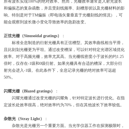
所有波长实现
100%
的绝对效率。然而，光栅效率通常是入射光波长
和偏振态的复杂函数，并且受刻线频率、刻槽形状以及光栅材料的影
响。特别是对于
TM
偏振（即电场矢量垂直于光栅刻线的情况），可
能会观察到波长微小变化导致效率的急剧改变。
正弦光栅（
Sinusoidal gratings
）
：
标准全息制造的衍射光栅具有正弦槽型。其效率曲线相当平滑，
且比刻划光栅更为平坦。通过改变槽深，可以针对特定光谱区域优化
效率。对于高频光栅，效率尤其高。当光栅线密度小于波长的约
1.25
倍时，仅存在
-1
级和
0
级衍射。如果光栅具有合适的槽深，大部分衍
射光会进入
-1
级。在此条件下，全息记录光栅的绝对效率可远超
50%
。
闪耀光栅（
Blazed gratings
）
：
闪耀光栅通过改变光栅的闪耀角，针对特定波长进行优化。在指
定波长处效率很高，绝对效率约为
70%
，但在其他波长下效率较低。
杂散光（
Stray Light
）
：
杂散光是光栅另一个重要方面。当光学仪器工作在探测极限时，