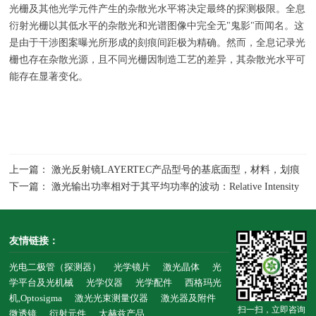
光栅及其他光学元件产生的杂散光水平将决定最终的探测极限。全息
衍射光栅以其低水平的杂散光和光谱图像中完全无
"
鬼影
"
而闻名。这
是由于干涉图案曝光所形成的刻痕间距极为精确。然而，全息记录光
栅也存在杂散光源，且不同光栅因制造工艺的差异，其杂散光水平可
能存在显著变化。
上一篇： 激光反射镜LAYERTEC产品型号的基底面型，材料，划痕
缺陷与形状公差等核心参数详细介绍
下一篇： 激光输出功率相对于其平均功率的波动：Relative Intensity
Noise相对强度噪声RIN, dBc/Hz
友情链接：
光电二极管（探测器）
光学镜片
激光晶体
光
学平台及光机械
光学仪器
光学配件
西格玛光
机,Optosigma
激光光束测量仪器
激光器及附件
扫一扫，立即咨询
微透镜
衍射元件
太赫兹产品