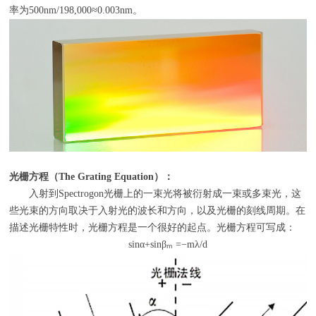
率为500nm/198,000≈0.003nm。
光栅方程（
The Grating Equation
）：
入射到
Spectrogon
光栅上的一束光将被衍射成一束或多束光，这
些光束的方向取决于入射光的波长和方向，以及光栅的刻线周期。在
描述光栅特性时，光栅方程是一个很好的起点。光栅方程可写成：
sinα+sinβₘ =−mλ/d