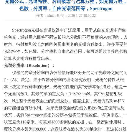
光栅公式，光谱特性、名词概念与运算方程，如光栅方程，
色散，分辨率，自由光谱范围等，Spectrogon
作者：admin 时间：2026-1-27 10:50:22
Spectrogon光栅在光谱仪器中广泛应用，用于从白光光源中产生
单色光，通过用光栅将不同波长的光分散到不同角度的来实现的，入
射角、衍射角和波长之间的关系由著名的光栅方程给出。许多重要的
光谱特性，如色散、分辨率和自由光谱范围，都可以通过直接的代数
运算从光栅方程推导出来。
光谱分辨率（Resolution）：
仪器的光谱分辨率由该仪器恰好能区分开的两个光谱峰之间的间
距（Δλ）决定。关于仪器分辨率的理论研究表明，光栅的特性从根
本上决定了分辨率的极限。光栅的性能由其"分辨本领"描述，这是一
个无量纲数R。其最简单的定义为：R=λ/Δλ=mN。其中m是衍射级
次，N是整个光栅表面上的刻线总数。但需注意，光栅方程对m和N
的可能组合有所限制。 如果光栅表面或刻线的形状和位置偏离理想
状态，实测Spectrogon光栅的分辨本领将低于理论值。 举例来说，一
块宽度为110毫米、每毫米1800条刻线的光栅，在一级衍射使用时，
理论分辨本领为198,000，这意味着在波长为500纳米时，其波长分辨