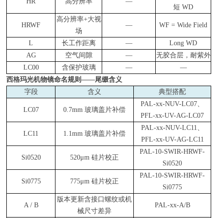
HR
高分辨率
—
短 WD
高分辨率+大视
HRWF
—
WF = Wide Field
场
L
长工作距离
—
Long WD
AG
空气间隙
—
无胶合层，耐紫外
LC00
含保护玻璃
—
—
西格玛光机物镜命名规则——尾缀含义
字段
含义
典型搭配
PAL-xx-NUV-LC07
、
LC07
0.7mm
玻璃盖片补偿
PFL-xx-UV-AG-LC07
PAL-xx-NUV-LC11
、
LC11
1.1mm
玻璃盖片补偿
PFL-xx-UV-AG-LC11
PAL-10-SWIR-HRWF-
Si0520
520μm
硅片校正
Si0520
PAL-10-SWIR-HRWF-
Si0775
775μm
硅片校正
Si0775
版本更新含接口螺纹或机
A / B
PAL-xx-A/B
械尺寸差异