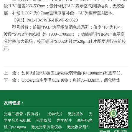
段
“UV”
覆盖
266–532nm
；设计标识
“AG”
表示空气间隙结构，无胶合
层；补偿
“LC07”
为
0.7mm
玻璃厚度补偿；
“A”
为更新至
A
版本。
【例
3
】
PAL-10-SWIR-HRWF-Si0520
型号拆解：前缀
“PAL”
为平场复消色差系列；倍率
“10”
为
10×
；
波段
“SWIR”
指短波红外（
900–1700nm
）；功能标识
“HRWF”
表示高
分辨率加大视场；校正标识
“Si0520”
针对
520μm
硅片厚度进行波前校
正。
上一篇： 如何肉眼辨别德国Layertec弱弯曲(R>1000mm)基底平凹、
平凸激光反射镜正反面和楔形的方法？
下一篇： Optosigma多型号CO2 fθ镜：焦距75–433mm，硒化锌场
镜，适配振镜扫描系统
友情链接：
光电二极管（探测器）
光学镜片
激光晶体
光
学平台及光机械
光学仪器
光学配件
西格玛光
机,Optosigma
激光光束测量仪器
激光器及附件
扫一扫，立即咨询