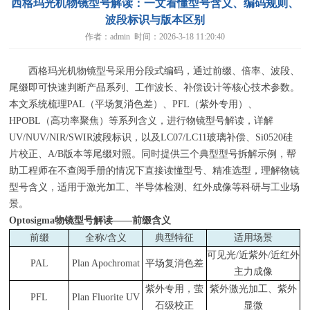
西格玛光机物镜型号解读：一文看懂型号含义、编码规则、
波段标识与版本区别
作者：admin 时间：2026-3-18 11:20:40
西格玛光机物镜型号采用分段式编码，通过前缀、倍率、波段、
尾缀即可快速判断产品系列、工作波长、补偿设计等核心技术参数。
本文系统梳理
PAL
（平场复消色差）、
PFL
（紫外专用）、
HPOBL
（高功率聚焦）等系列含义，进行物镜型号解读，详解
UV/NUV/NIR/SWIR
波段标识，以及
LC07/LC11
玻璃补偿、
Si0520
硅
片校正、
A/B
版本等尾缀对照。同时提供三个典型型号拆解示例，帮
助工程师在不查阅手册的情况下直接读懂型号、精准选型，理解物镜
型号含义，适用于激光加工、半导体检测、红外成像等科研与工业场
景。
Optosigma
物镜型号解读——前缀含义
前缀
全称/含义
典型特征
适用场景
可见光/近紫外/近红外
PAL
Plan Apochromat
平场复消色差
主力成像
紫外专用，萤
紫外激光加工、紫外
PFL
Plan Fluorite UV
石级校正
显微