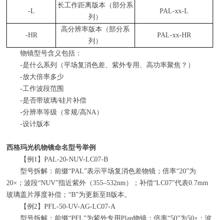
长工作距离版本（部分系
-L
PAL-xx-L
列）
高分辨率版本（部分系
-HR
PAL-xx-HR
列）
物镜型号含义包括：
-是什么系列（平场复消色差、紫外专用、高功率聚焦？）
-放大倍率多少
-工作波段范围
-是否带玻璃
/
硅片补偿
-分辨率等级（常规
/
高
NA
）
-设计版本
西格玛光机物镜命名型号举例
【例
1
】
PAL-20-NUV-LC07-B
型号拆解：前缀
“PAL”
表示平场复消色差物镜；倍率
“20”
为
20×
；波段
“NUV”
指近紫外（
355–532nm
）；补偿
“LC07”
代表
0.7mm
玻璃盖片厚度补偿；
“B”
为更新至
B
版本。
【例
2
】
PFL-50-UV-AG-LC07-A
型号拆解：前缀
“PFL”
为紫外专用
Plan
物镜；倍率
“50”
为
50×
；波