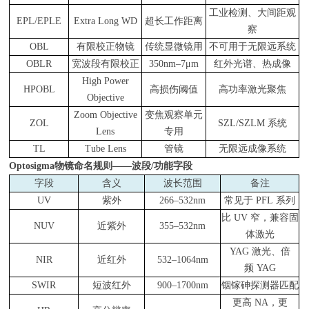
工业检测、大间距观
EPL/EPLE
Extra Long WD
超长工作距离
察
OBL
有限校正物镜
传统显微镜用
不可用于无限远系统
OBLR
宽波段有限校正
350nm–7μm
红外光谱、热成像
High Power
HPOBL
高损伤阈值
高功率激光聚焦
Objective
Zoom Objective
变焦观察单元
ZOL
SZL/SZLM
系统
Lens
专用
TL
Tube Lens
管镜
无限远成像系统
Optosigma
物镜命名规则——波段/功能字段
字段
含义
波长范围
备注
UV
紫外
266–532nm
常见于 PFL 系列
比 UV 窄，兼容固
NUV
近紫外
355–532nm
体激光
YAG
激光、倍
NIR
近红外
532–1064nm
频 YAG
SWIR
短波红外
900–1700nm
铟镓砷探测器匹配
更高 NA，更