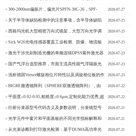
4000mm气浮平台桌面，焊接钢制仪器架
300-2000nm偏振片，偏光片SPFN-30C-26，SPF-
2026-07-27
30C-32，NSPFU-30C西格玛光机薄膜线性偏振片
关于半导体缺陷检测中的注意事项，含半导体缺陷
2026-07-25
检测平顶光束整形器（半导体缺陷检测衍射光束整
西格玛光机大型精密万向式镜架，大型万向光学调
2026-07-25
形DOE）
整架万向镜架MHD系列大型万向调节镜架
Sick W26光电传感器覆盖工业检测、防爆、物流输
2026-07-25
送场景，Sick光电传感器应用
激光干涉光刻制造光栅的单频连续DPSS紫外激光器
2026-07-23
Skylark 320/349nm
国产气浮台选型推荐，市面主流高性能气浮隔振光
2026-07-23
学平台对比，固有频率平面度,粗糙度各项实用性参
浅析德国Vortex螺旋相位片特性以及涡旋相位板的作
2026-07-23
数对比
用机理，从光学涡旋到拉盖尔-高斯模式
BIGRE微透镜阵列（SPHERE双微透镜阵列），由
2026-07-22
两个微透镜阵列组成，两个阵列焦距不同，厚度等
平面度≤0.02-0.05,粗糙度≤0.6μm,定制化能力优秀,超
2026-07-22
于两焦距之和
高性能、超高性价比阻尼隔振光学平台选型推荐
衍射分束器型号代码含义及参数说明，分束镜型号
2026-07-21
含义，命名规则
光学元件中窗片和平面基板的不同光学指标解释和
2026-07-21
各类基底材料的介绍与对比
从光束诊断到打印激光检测：基于DUMA高功率光
2026-07-21