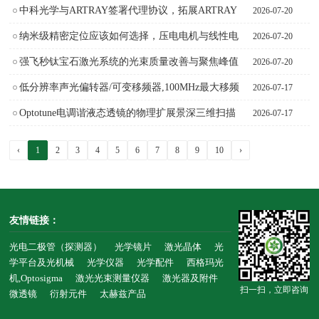
斑分析仪BeamOn U3-E HP进行激光3D打印激光参
中科光学与ARTRAY签署代理协议，拓展ARTRAY
2026-07-20
数检测方案
产品在中国区布局
纳米级精密定位应该如何选择，压电电机与线性电
2026-07-20
机的对比，Zaber直线电机平移台
强飞秒钛宝石激光系统的光束质量改善与聚焦峰值
2026-07-20
强度测量，飞秒激光微透镜阵列（532nmMLA微透
低分辨率声光偏转器/可变移频器,100MHz最大移频
2026-07-17
镜阵列）
带宽、分辨率TDF47,光镊、量子应用,法国AA AOD
Optotune电调谐液态透镜的物理扩展景深三维扫描
2026-07-17
方案应用
‹
1
2
3
4
5
6
7
8
9
10
›
友情链接：
光电二极管（探测器）
光学镜片
激光晶体
光
学平台及光机械
光学仪器
光学配件
西格玛光
机,Optosigma
激光光束测量仪器
激光器及附件
扫一扫，立即咨询
微透镜
衍射元件
太赫兹产品