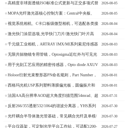
高精度非球面透镜ISO标准公式更新与正交多项式替
2026-08-05
代方案，非球面透镜面型公式和新公式
MOPA光纤激光器核心控制方案：Central中央板、
2026-08-05
CCM高功率驱动及脉冲整形器特性AeroDIODE
视觉系统相机、C卡口板级微型相机，可选配各类接
2026-08-04
口类型适用于设备集成，ARTRAY
激光快门涂层选项,光学快门刀片/激光快门叶片高
2026-08-04
反、高吸收或X射线专用涂层对比,美国Vincent
千元级工业相机，ARTRAY IMX/MI系列索尼传感器
2026-08-03
Associates
显微镜相机，面阵相机
无限共轭物镜专用管镜，Optosigma近红外与可见光
2026-08-03
镜筒透镜透过率与参数详解
用于光刻工艺应用的精密传感器，Opto diode AXUV
2026-08-03
光电二极管和SXUV光电二极管
Holoor衍射光束整形器PN命名规则，Part Number，
2026-08-01
格式AB-000-C-D-E
西格玛光机USP系列塑料薄膜偏光板，圆偏振片和
2026-08-01
线偏振片，塑料薄膜偏振片，左旋右旋圆偏振片
法国AA高分辨率AOD超大角度扫描范围54mrad、超
2026-07-31
高分辨率TDF460 ,DTS系列声光偏转器
反射266/355透射532/1064的谐波分离器，YHS系列
2026-07-30
高调波分离器，YHSQ系列Nd:YAG谐波分光镜
光纤耦合半导体激光管基础，常见耦合光纤及单模/
2026-07-30
多模激光二极管类型、技术及光谱特征AeroDIODE
平台仪器架，可定制光学平台工作站，可适配1200-
2026-07-27