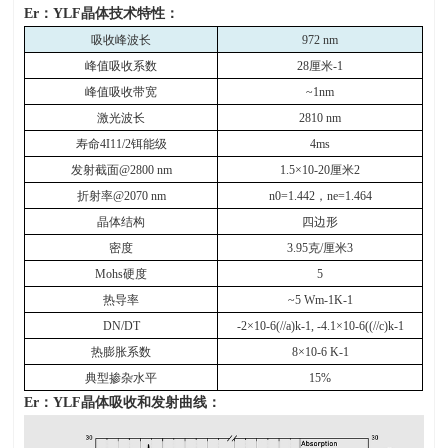
Er
：
YLF
晶体技术特性：
吸收峰波长
972 nm
峰值吸收系数
28
厘米
-1
峰值吸收带宽
~1nm
激光波长
2810 nm
寿命
4I11/2
铒能级
4ms
发射截面
@2800 nm
1.5×10-20
厘米
2
折射率
@2070 nm
n0=1.442
，
ne=1.464
晶体结构
四边形
密度
3.95
克
/
厘米
3
Mohs
硬度
5
热导率
~5 Wm-1K-1
DN/DT
-2×10-6(//a)k-1, -4.1×10-6((//c)k-1
热膨胀系数
8×10-6 K-1
典型掺杂水平
15%
Er
：
YLF
晶体吸收和发射曲线：