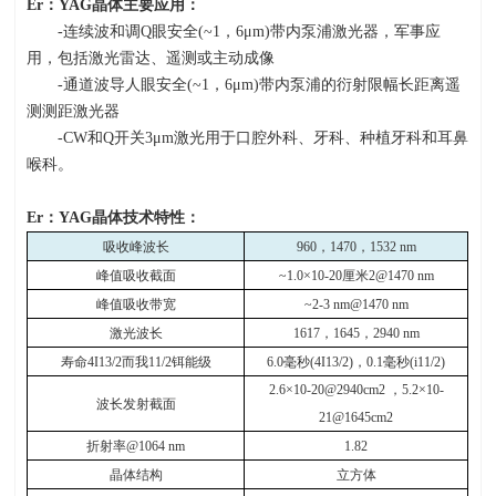
Er
：
YAG
晶体主要应用：
-连续波和调
Q
眼安全
(~1
，
6
μ
m)
带内泵浦激光器，军事应
用，包括激光雷达、遥测或主动成像
-通道波导人眼安全
(~1
，
6
μ
m)
带内泵浦的衍射限幅长距离遥
测测距激光器
-CW和
Q
开关
3
μ
m
激光用于口腔外科、牙科、种植牙科和耳鼻
喉科。
Er
：
YAG
晶体技术特性：
吸收峰波长
960
，
1470
，
1532 nm
峰值吸收截面
~1.0×10-20
厘米
2@1470 nm
峰值吸收带宽
~2-3 nm@1470 nm
激光波长
1617
，
1645
，
2940 nm
寿命
4I13/2
而我
11/2
铒能级
6.0
毫秒
(4I13/2)
，
0.1
毫秒
(i11/2)
2.6×10-20@2940cm2
，
5.2×10-
波长发射截面
21@1645cm2
折射率
@1064 nm
1.82
晶体结构
立方体