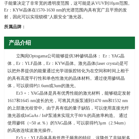
子能量决定了非常宽的透明度范围，这可能是从VUV到10μm范围。
Er：KYW晶体在1570-1630 nm的光谱范围内具有宽广且平滑的发
射，因此可以实现锁模“人眼安全”激光器。
所属品牌：
产品介绍
立陶宛
Optogama
公司能够提供
3
种掺铒晶体：
Er
：
YAG
晶
体，
Er
：
YLF
晶体，
Er
：
KYW
晶体。激光晶体
(laser crystal)
是可
以把外界提供的能量通过光学谐振腔转化为在空间和时间上相干
的具有高度平行性和单色性激光的晶体材料。通过使用掺铒晶
体，可以获得约
1.6um
或
3um
的激光。
Er3 +：
YAG
晶体是具有优秀性能的激光材料，能够稳定发射
1617
和
1645 nm
波长的光，可将其共振泵浦到
1470 nm
和
1532 nm
的上部激光歧管中。由于具有低的量子缺陷，可以使用直接光纤
激光器或
InGaAs / InP
泵浦来实现大于
80
％的高效率构造。 通过
使用掺铒（
~50 at.
％）的
YAG
晶体，可以获得约
3
μ
m
（
2.94um
）
的高效连续波激光操作。
Er3 +：
YLF
晶体具有低声子频率的特征，这降低了非辐射多