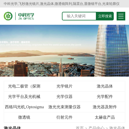
中科光学,飞秒激光镜片,激光晶体,微透镜阵列,隔震台,显微镜平台,光束轮廓仪
光电二极管（探测
光学镜片
激光晶体
光学平台及光机械
器）
光学仪器
光学配件
西格玛光机,Optosigma
激光光束测量仪器
激光器及附件
微透镜
衍射元件
太赫兹产品
激光晶体
首页
>
产品中心
>
激光晶体