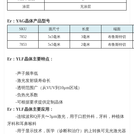
涂层
无涂层
Er
：
YAG
晶体产品型号
SKU
面尺寸
长度
端面
7852
5x5
毫米
3
毫米
布鲁斯特切
7853
5x5
毫米
2
毫米
布鲁斯特切
Er
：YLF晶体主要特点：
-声子频率低
-激光发射级寿命长
-透明范围广（从
VUV
到
10
μ
m
区域）
-负热光系数
-可根据要求提供定制晶体
Er
：
YLF
晶体主要应用：
-连续波和
Q
开关〜
3
μ
m
激光，用于口腔外科，牙科，种植体
牙科和耳鼻喉科
-用于显示技术，医学（诊断和治疗）的上转换可见光激光器