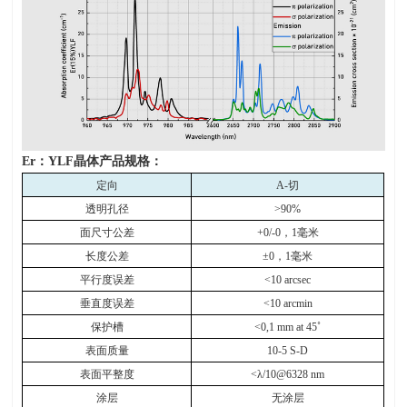
Er
：
YLF
晶体产品规格：
定向
A-
切
透明孔径
>90%
面尺寸公差
+0/-0
，
1
毫米
长度公差
±0
，
1
毫米
平行度误差
<10 arcsec
垂直度误差
<10 arcmin
保护槽
<0,1 mm at 45
˚
表面质量
10-5 S-D
表面平整度
<λ/10@6328 nm
涂层
无涂层