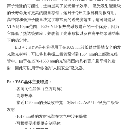
声子弛豫的可能性，进而提高了发光量子效率。 激光发射能量级
的长寿命允许更高的能量存储，这对于
Q
开关激射机制很有用。
高带隙和低声子能量决定了非常宽的透光度范围，这可能是从
VUV
到
10
μ
m
范围。
Er3+:YLF
负热光系数是它的一个优势，因为
它降低了热透镜效应，并改善了光束形状以及在高平均泵浦功率
下的稳定性。
Er3 +：
KYW
是有希望用于在
1609 nm
波长处对眼睛安全的发
光激光材料，可以将其共振二极管泵浦到
1534 nm
的上部激光歧
管中。由于在
1570-1630 nm
的光谱范围内具有宽广且平滑的发
射，因此可以用于锁模的“人眼安全”激光器。
Er
：
YAG
晶体主要特点：
-各向同性晶体（立方对称）
-高导热率
-接近
1470 nm
的强吸收带宽，对应
InGaAsP / InP
激光二极管
发射
-1617 nm处的发射光谱在大气中没有吸收
-可根据要求提供定制晶体