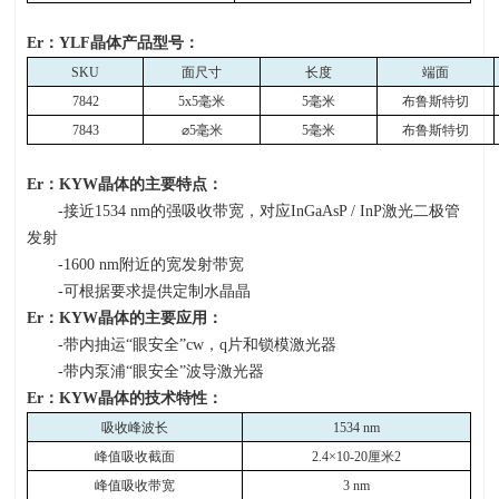
Er
：
YLF
晶体产品型号：
SKU
面尺寸
长度
端面
7842
5x5
毫米
5
毫米
布鲁斯特切
7843
⌀
5
毫米
5
毫米
布鲁斯特切
Er
：
KYW
晶体的主要特点：
-接近
1534 nm
的强吸收带宽，对应
InGaAsP / InP
激光二极管
发射
-1600 nm附近的宽发射带宽
-可根据要求提供定制水晶晶
Er
：
KYW
晶体的主要应用：
-带内抽运“眼安全”
cw
，
q
片和锁模激光器
-带内泵浦“眼安全”波导激光器
Er
：
KYW
晶体的技术特性：
吸收峰波长
1534 nm
峰值吸收截面
2.4×10-20
厘米
2
峰值吸收带宽
3 nm