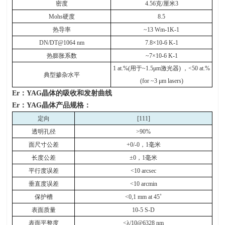
密度
4.56
克
/
厘米
3
Mohs
硬度
8.5
热导率
~13 Wm-1K-1
DN/DT@1064 nm
7.8×10-6 K-1
热膨胀系数
~7×10-6 K-1
1 at.%(
用于
~1.5μm
激光器
)
，
<50 at.%
典型掺杂水平
(for ~3 μm lasers)
Er
：
YAG
晶体的吸收和发射曲线
Er
：
YAG
晶体产品规格：
定向
[111]
透明孔径
>90%
面尺寸公差
+0/-0
，
1
毫米
长度公差
±0
，
1
毫米
平行度误差
<10 arcsec
垂直度误差
<10 arcmin
保护槽
<0,1 mm at 45
˚
表面质量
10-5 S-D
表面平整度
<λ/10@6328 nm