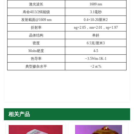
激光波长
1609 nm
寿命
4I13/2
铒能级
3.1
毫秒
发射截面
@1609 nm
0.4×10-20
厘米
2
折射率
ng=2.05
，
nm=2.01
，
np=1.97
晶体结构
单斜
密度
6.5
克
/
厘米
3
Mohs
硬度
4-5
热导率
~3.5Wm-1K-1
典型掺杂水平
<2 at.%
相关产品