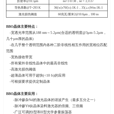
折射率
@10.5μm
no=3 0738
，
ne = 3,1137
导热系数
@T=293 K
36(\x{e76f}c)-1K-1
，
35(⊥c)Wm-1K-1
激光损伤阈值
60
兆瓦
/
厘米
2@10.6μm
，
100 ns
BBO
晶体主要特点：
-宽透光率范围从
188 nm
～
5.2
μ
m(
合适的透明度
@3
μ
m-5.2
μ
m
，
几十μ
m
厚的晶体
)
-在几乎整个透明范围内各种二阶非线性相互作用的宽相位匹配
范围
-宽热接收带宽
-所有紫外非线性晶体中的最高非线性
-高激光损伤阈值
-超薄晶体可用于超快
(<10 fs)
的应用
-可根据要求提供定制晶体
BBO
晶体主要应用：
-脉冲掺杂
Nd
的激光晶体的谐波产生（最多五分之一）
-脉冲掺
Yb
钛晶体染料激光器的倍频、三倍频
-
广泛可调的
I
型和
II
型光学参量振荡器