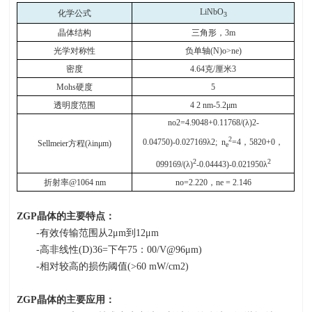
LiNbO
化学公式
3
晶体结构
三角形，
3m
光学对称性
负单轴
(N)o>ne)
密度
4.64
克
/
厘米
3
Mohs
硬度
5
透明度范围
4 2 nm-5.2μm
no2=4.9048+0.11768/(λ)2-
2
0.04750)-0.027169λ2; n
=4
，
5820+0
，
Sellmeier
方程
(λinμm)
e
2
2
099169/(λ)
-0.04443)-0.021950λ
折射率
@1064 nm
no=2.220
，
ne = 2.146
ZGP
晶体的主要特点：
-有效传输范围从
2
μ
m
到
12
μ
m
-高非线性
(D)36=
下午
75
：
00/V@96
μ
m)
-相对较高的损伤阈值
(>60 mW/cm2)
ZGP
晶体的主要应用：