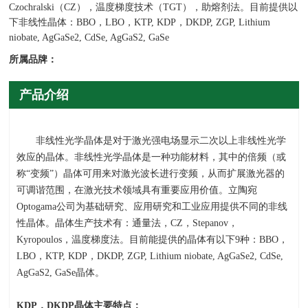
Czochralski（CZ），温度梯度技术（TGT），助熔剂法。目前提供以
下非线性晶体：BBO，LBO，KTP, KDP，DKDP, ZGP, Lithium
niobate, AgGaSe2, CdSe, AgGaS2, GaSe
所属品牌：
产品介绍
非线性光学晶体是对于激光强电场显示二次以上非线性光学
效应的晶体。非线性光学晶体是一种功能材料，其中的倍频（或
称“变频”）晶体可用来对激光波长进行变频，从而扩展激光器的
可调谐范围，在激光技术领域具有重要应用价值。立陶宛
Optogama
公司为基础研究、应用研究和工业应用提供不同的非线
性晶体。晶体生产技术有：通量法，
CZ
，
Stepanov
，
Kyropoulos
，温度梯度法。目前能提供的晶体有以下
9
种：
BBO
，
LBO
，
KTP, KDP
，
DKDP, ZGP, Lithium niobate, AgGaSe2, CdSe,
AgGaS2, GaSe
晶体。
KDP
，
DKDP
晶体主要特点：