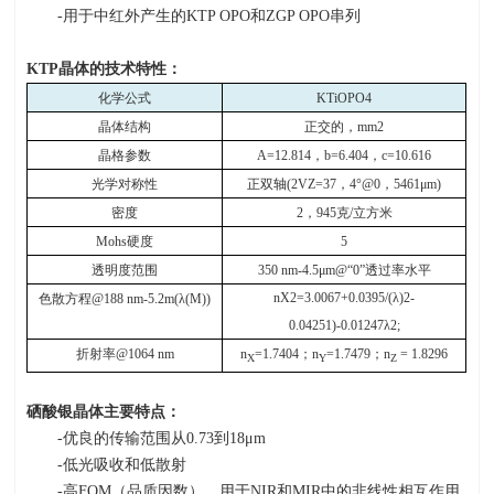
-用于中红外产生的
KTP OPO
和
ZGP OPO
串列
KTP
晶体的技术特性：
化学公式
KTiOPO4
晶体结构
正交的，
mm2
晶格参数
A=12.814
，
b=6.404
，
c=10.616
光学对称性
正双轴
(2VZ=37
，
4°@0
，
5461μm)
密度
2
，
945
克
/
立方米
Mohs
硬度
5
透明度范围
350 nm-4.5μm@“0”
透过率水平
nX2=3.0067+0.0395/(λ)2-
色散方程
@188 nm-5.2m(λ(M))
0.04251)-0.01247λ2;
折射率
@1064 nm
n
=1.7404
；
n
=1.7479
；
n
= 1.8296
X
Y
Z
硒酸银晶体主要特点：
-优良的传输范围从
0.73
到
18
μ
m
-低光吸收和低散射
-高
FOM
（品质因数），用于
NIR
和
MIR
中的非线性相互作用