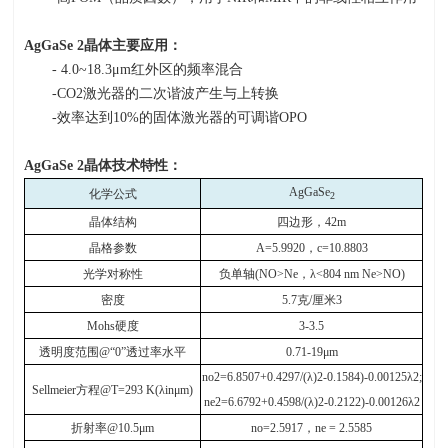
AgGaSe 2
晶体主要应用：
- 4.0~18.3μ
m
红外区的频率混合
-CO2激光器的二次谐波产生与上转换
-效率达到
10%
的固体激光器的可调谐
OPO
AgGaSe 2
晶体技术特性：
AgGaSe
化学公式
2
晶体结构
四边形，
42m
晶格参数
A=5.9920
，
c=10.8803
光学对称性
负单轴
(NO>Ne
，
λ<804 nm Ne>NO)
密度
5.7
克
/
厘米
3
Mohs
硬度
3-3.5
透明度范围
@“0”
透过率水平
0.71-19μm
no2=6.8507+0.4297/(λ)2-0.1584)-0.00125λ2;
Sellmeier
方程
@T=293 K(λinμm)
ne2=6.6792+0.4598/(λ)2-0.2122)-0.00126λ2
折射率
@10.5μm
no=2.5917
，
ne = 2.5585