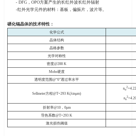
- DFG，
OPO
方案产生的长红外波长红外辐射
-红外光学元件的材料：基板，偏振片，波片等。
硒化镉晶体的技术特性：
化学公式
晶体结构
晶格参数
光学对称性
密度
@288 K
Mohs
硬度
透明度范围
@“0”
透过率水平
2
n
=4.2
o
Sellmeier
方程
@T=293 K(λinμm)
2
n
=4.2
e
折射率
@10
，
0μm
导热系数
@T=293 K
激光损伤阈值