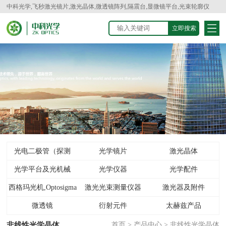
中科光学,飞秒激光镜片,激光晶体,微透镜阵列,隔震台,显微镜平台,光束轮廓仪
光电二极管（探测
光学镜片
激光晶体
光学平台及光机械
器）
光学仪器
光学配件
西格玛光机,Optosigma
激光光束测量仪器
激光器及附件
微透镜
衍射元件
太赫兹产品
非线性光学晶体
首页
>
产品中心
>
非线性光学晶体