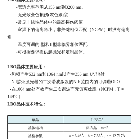
-宽透光率范围从
155 nm
到
3200 nm
。
-无光致变色损伤
(
灰色跟踪
)
-常见非线性晶体中的最高损伤阈值
-室温下的偏离角小，非关键相位匹配（
NCPM
）时没有偏离
角
-温度可调的
I
型和
II
型非临界相位匹配
-可根据要求提供超抛光和定制晶体。
LBO
晶体主要应用：
-和频产生
532 nm
和
1064 nm
以产生
355 nm UV
辐射
-Nd掺杂激光器的二次谐波激发的
NIR
范围内的可调谐
OPO
-在
1064 nm
处有效产生二次谐波而无偏离效应（
NCPM
，
T =
149
˚
C
）
LBO
晶体技术特性：
单晶
LiB3O5
晶体结构
斜方晶，
mm2
晶格参数
a = 8.46Å
，
b = 7.38Å
，
c = 12.717Å