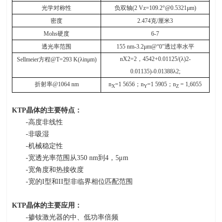
光学对称性
负双轴
(2 Vz=109.2°@0.5321μm)
密度
2.474
克
/
厘米
3
Mohs
硬度
6-7
透光率范围
155 nm-3.2μm@“0”
透过率水平
nX2=2
，
4542+0.01125/(λ)2-
Sellmeier
方程
@T=293 K(λinμm)
0.01135)-0.01388λ2;
折射率
@1064 nm
n
=1 5656
；
n
=1 5905
；
n
= 1,6055
X
Y
Z
KTP
晶体的主要特点：
-高度非线性
-非吸湿
-机械稳定性
-宽透光率范围从
350 nm
到
4
，
5
μ
m
-宽角度和热接收度
-宽的
I
型和
II
型非临界相位匹配范围
KTP
晶体的主要应用：
-掺钕激光器的中、低功率倍频