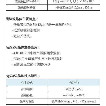
导热系数
@T=293 K
1 (||c) Wm-1K-1, 1,1 (⊥c) Wm-1K-1
激光损伤阈值
>10
兆瓦
/cm2@10.6μm
，
150 ns
硫镓银晶体主要特点：
-传输范围为
0.5
到
12
μ
m
的唯一非线性特性
-低光吸收和低散射
-短波长透光。
AgGaS2
晶体主要应用：
-4.0~18.3μ
m
中红外区的频率混合
-CO的二次谐波产生与上转换
2
雷射
-固体激光器的可调谐
OPO
AgGaS2
晶体技术特性：
AgGaS
化学公式
2
晶体结构
四边形，
42m
晶格参数
A=5.742
，
c=10.26
光学对称性
负单轴
(N)o>ne
，
λ<0
，
497μmne>no)