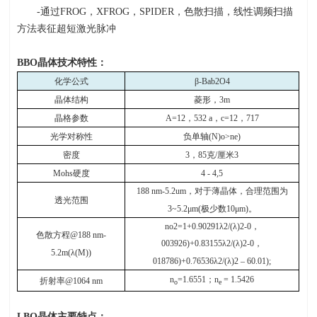
-通过
FROG
，
XFROG
，
SPIDER
，色散扫描，线性调频扫描
方法表征超短激光脉冲
BBO
晶体技术特性：
化学公式
β-Bab2O4
晶体结构
菱形，
3m
晶格参数
A=12
，
532 a
，
c=12
，
717
光学对称性
负单轴
(N)o>ne)
密度
3
，
85
克
/
厘米
3
Mohs
硬度
4 - 4,5
188 nm-5.2um
，对于薄晶体，合理范围为
透光范围
3~5.2μm(
极少数
10μm)
。
no2=1+0.90291λ2/(λ)2-0
，
色散方程
@188 nm-
003926)+0.83155λ2/(λ)2-0
，
5.2m(λ(M))
018786)+0.76536λ2/(λ)2 – 60.01);
n
=1.6551
；
n
= 1.5426
折射率
@1064 nm
o
e
LBO
晶体主要特点：