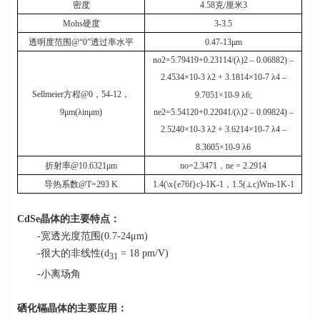
密度
4.58
克
/
厘米
3
Mohs
硬度
3-3.5
透明度范围
@“0”
透过率水平
0.47-13μm
no2=5.79419+0.23114/(λ)2 – 0.06882) –
2.4534×10-3 λ2 + 3.1814×10-7 λ4 –
Sellmeier
方程
@0
，
54-12
，
9.7051×10-9 λ6;
9μm(λinμm)
ne2=5.54120+0.22041/(λ)2 – 0.09824) –
2.5240×10-3 λ2 + 3.6214×10-7 λ4 –
8.3605×10-9 λ6
折射率
@10.6321μm
no=2.3471
，
ne = 2.2914
导热系数
@T=293 K
1.4(\x{e76f}c)-1K-1
，
1.5(⊥c)Wm-1K-1
CdSe
晶体的主要特点：
-宽透光度范围
(0.7-24
μ
m)
-很大的非线性
(d
= 18 pm/V)
31
-小离场角
硒化镉晶体的主要应用：