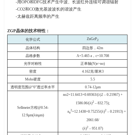
-用
OPO
和
DFG
技术产生中波、长波红外连续可调谐辐射
-CO2和
CO
激光基波波长的谐波产生
-太赫兹距离频率的产生
ZGP
晶体的技术特性：
ZnGeP
化学公式
2
晶体结构
四边形，
42m
晶格参数
A=5.465 a
，
c=10.708
光学对称性
正单轴
(N)e>no)
密度
4.162
克
/
厘米
3
Mohs
硬度
5.5
透明度范围
@“0”
透过率水平
0.74-12μm
no2=11.6413+0.69363/(λ)2 – 0.21967) +
2
1586.06/(λ)
– 832.75);
Sellmeier
方程
@0.54-
2
2
n
=12.1438+0.75255/(λ)
– 0.21913) +
e
12.9μm(λinμm)
2061.68/
2
(λ)
– 951.07)