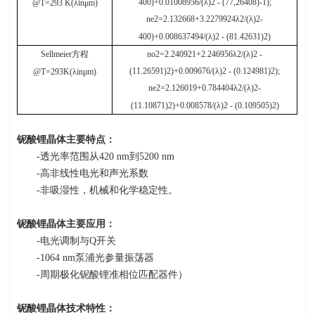
400)+0.01008956/(λ)2 - (77,26408)-1);
@T=293 K(λinμm)
ne2=2.132668+3.2279924λ2/(λ)2-
400)+0.008637494/(λ)2 - (81.42631)2)
Sellmeier
方程
no2=2.240921+2.246956λ2/(λ)2 -
(11.26591)2)+0.009676/(λ)2 - (0.124981)2);
@T=293K(λinμm)
ne2=2.126019+0.784404λ2/(λ)2-
(11.10871)2)+0.008578/(λ)2 - (0.109505)2)
铌酸锂晶体主要特点：
-透光率范围从
420 nm
到
5200 nm
-高非线性电光和声光系数
-非吸湿性，机械和化学稳定性。
铌酸锂晶体主要应用：
-电光调制与
Q
开关
-1064 nm泵浦光参量振荡器
-周期极化铌酸锂准相位匹配器件）
铌酸锂晶体技术特性：