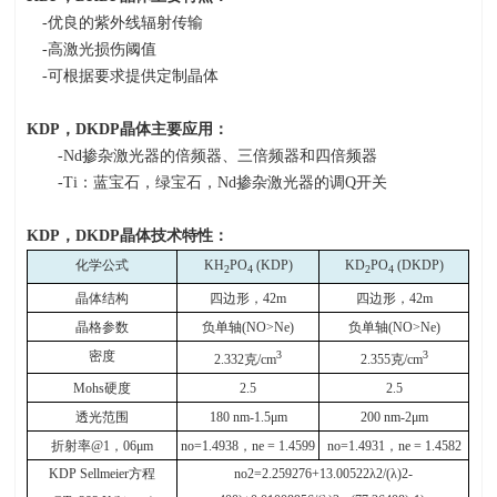
-优良的紫外线辐射传输
-高激光损伤阈值
-可根据要求提供定制晶体
KDP
，
DKDP
晶体主要应用：
-Nd掺杂激光器的倍频器、三倍频器和四倍频器
-Ti：蓝宝石，绿宝石，
Nd
掺杂激光器的调
Q
开关
KDP
，
DKDP
晶体技术特性：
化学公式
KH
PO
(KDP)
KD
PO
(DKDP)
2
4
2
4
晶体结构
四边形，
42m
四边形，
42m
晶格参数
负单轴
(NO>Ne)
负单轴
(NO>Ne)
密度
3
3
2.332
克
/cm
2.355
克
/cm
Mohs
硬度
2.5
2.5
透光范围
180 nm-1.5μm
200 nm-2μm
折射率
@1
，
06μm
no=1.4938
，
ne = 1.4599
no=1.4931
，
ne = 1.4582
KDP Sellmeier
方程
no2=2.259276+13.00522λ2/(λ)2-