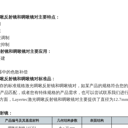
啾反射镜和啁啾镜对主要特点：
用
值
散调制
散抑制
射镜和啁啾镜对主要应用：
搭建
光器中的色散补偿
啾反射镜和啁啾镜对
标准品：
存的标准规格激光啁啾反射镜和啁啾镜对，如某产品的规格符合您的
产品匹配，或者您有特殊规格的产品需求，也可以尝试联系我们进
方面，
Layertec
激光啁啾反射镜和啁啾镜对主要提供了直径为
12.7m
射镜：
产品编号及其基底材料
几何结构参数
表面结构