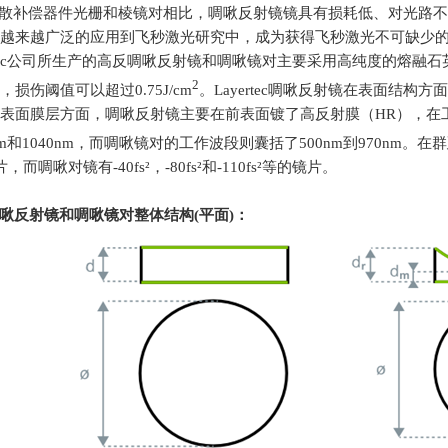
散补偿器件光栅和棱镜对相比，啁啾反射镜镜具有损耗低、对光路不
越来越广泛的应用到飞秒激光研究中，成为获得飞秒激光不可缺少
ec
公司所生产的高反啁啾反射镜和啁啾镜对主要采用高纯度的熔融石
2
，损伤阈值可以超过
0.75J/cm
。
Layertec
啁啾反射镜在表面结构方面
表面膜层方面，啁啾反射镜主要在前表面镀了高反射膜（
HR
），在
m
和
1040nm
，而啁啾镜对的工作波段则囊括了
500nm
到
970nm
。在群
镜片，而啁啾对镜有
-40fs
²，
-80fs
²和
-110fs
²等的镜片。
啾反射镜和啁啾镜对整体结构
(
平面
)
：