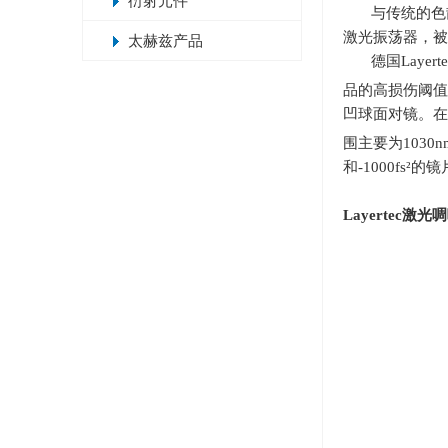
衍射元件
与传统的色
激光振荡器，被
太赫兹产品
德国
Layert
品的高损伤阈值
凹球面对镜。在
围主要为
1030n
和
-1000fs
²的
Layertec
激光啁