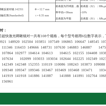
前表面为凹球面，曲
前表面（
S2
）：
HRs,p
啁啾反射对镜
142351
Φ
= 12.7
mm
率半径
r=38mm
<10%
熔融石英
(Standardteil)
t = 6.35
mm
后表面为平面
后表面（
S1
）：
ARs,p
对
：
ec公司超快激光啁啾镜对一共有
108
个规格，每个型号都用
6
位数字表示，
8921 148920 102504 103851 107549 106865 106647 148545 
5 111346 116433 149666 148731 107630 146883 146887 1475
3 107864 102977 104614 104613 104615 102155 104408 1038
3 107634 102099 103033 103034 102644 102225 102349 10
0 142349 142348 152355 110119 110086 108243 103873 1090
0 109348 109347 109346 103467 103469 103468 103471 1034
4 141919 141918 141886 141887 141888 141891 102764 1068
 156961