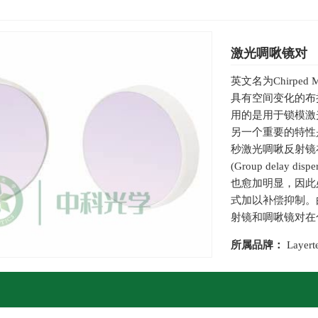
激光啁啾镜对
英文名为Chirpe
具有空间变化的布拉
用的是用于锁模激
另一个重要的特性
秒激光啁啾反射镜
(Group dela
也愈加明显，因此必须
式加以补偿抑制。由
射镜和啁啾镜对在
所属品牌：
Layert