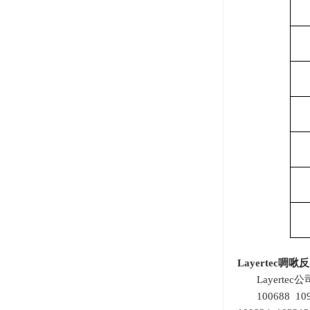
Layertec
啁啾反
Layert
100688 10