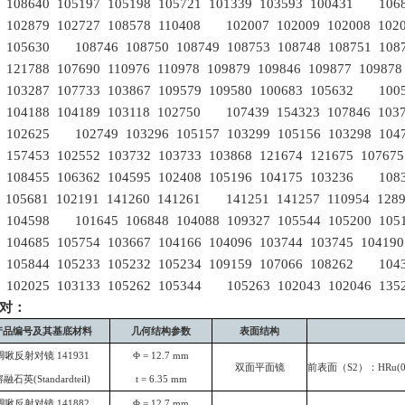
3 108640 105197 105198 105721 101339 103593 100431 1068
6 102879 102727 108578 110408 102007 102009 102008 1020
3 105630 108746 108750 108749 108753 108748 108751 10
1 121788 107690 110976 110978 109879 109846 109877 1098
6 103287 107733 103867 109579 109580 100683 105632 1005
5 104188 104189 103118 102750 107439 154323 107846 1037
4 102625 102749 103296 105157 103299 105156 103298 10
3 157453 102552 103732 103733 103868 121674 121675 1076
6 108455 106362 104595 102408 105196 104175 103236 1083
1 105681 102191 141260 141261 141251 141257 110954 1289
3 104598 101645 106848 104088 109327 105544 105200 10
8 104685 105754 103667 104166 104096 103744 103745 1041
7 105844 105233 105232 105234 109159 107066 108262 1043
6 102025 103133 105262 105344 105263 102043 102046 1352
对：
产品编号及其基底材料
几何结构参数
表面结构
啁啾反射对镜
141931
Φ
= 12.7
mm
双面平面镜
前表面（
S2
）：
HRu(0
熔融石英
(Standardteil)
t = 6.35
mm
啁啾反射对镜
141882
Φ
= 12.7
mm