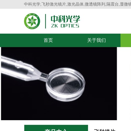
中科光学,飞秒激光镜片,激光晶体,微透镜阵列,隔震台,显微
首页
关于我们