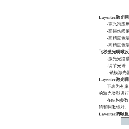
Layertec
激光啁
-宽光谱应
-高损伤阈
-高精度色
-高精度色
飞秒激光啁啾反
-激光光路
-调节光谱
- 锁模激
Layertec
激光啁
下表为有库
的激光类型进行
在结构参数
镜和啁啾镜对。
Layertec
啁啾反