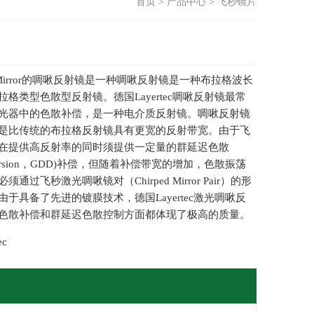
首页
>
产品中心
>
飞秒镜片
d Mirror的啁啾反射镜是一种啁啾反射镜是一种布拉格波长
格类型色散型反射镜。德国Layertec啁啾反射镜最常
光器中的色散补偿，是一种电介质反射镜。啁啾反射镜
是比传统的布拉格反射镜具有更宽的反射带宽。由于飞
在提供高反射率的同时须提供一定量的群延迟色散
y dispersion，GDD)补偿，但随着补偿带宽的增加，色散振荡
通过飞秒激光啁啾镜对（Chirped Mirror Pair）的形
于具备了先进的镀膜技术，德国Layertec激光啁啾反
色散补偿和群延迟色散控制方面都体现了极高的质量。
ec