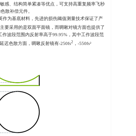
敏感、结构简单紧凑等优点，可支持高重复频率飞秒
的色散补偿元件。
英作为基底材料，先进的损伤阈值测量技术保证了产
主要采用的是双面平面镜，而啁啾对镜方面也提供了
工作波段范围内反射率高于
99.95%
，其中工作波段范
2
延迟色散方面，啁啾反射镜有
-250fs
，-550fs²