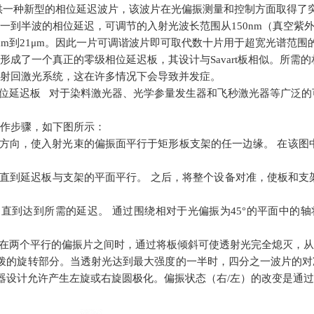
sa提供一种新型的相位延迟波片，该波片在光偏振测量和控制方面取得了
一到半波的相位延迟，可调节的入射光波长范围从150nm（真空紫外）
μm到21μm。因此一片可调谐波片即可取代数十片用于超宽光谱范围
形成了一个真正的零级相位延迟板，其设计与Savart板相似。
所需的
射回激光系统，这在许多情况下会导致并发症。
位延迟板
对于染料激光器、光学参量发生器和飞秒激光器等广泛的
作步骤，如下图所示：
的方向，使入射光束的偏振面平行于矩形板支架的任一边缘。 在该
，直到延迟板与支架的平面平行。 之后，将整个设备对准，使板和支
，直到达到所需的延迟。 通过围绕相对于光偏振为
45
°的平面中的轴
置在两个平行的偏振片之间时，通过将板倾斜可使透射光完全熄灭，
拨的旋转部分。当透射光达到最大强度的一半时，四分之一波片的对
器设计允许产生左旋或右旋圆极化。偏振状态（右
/
左）的改变是通过