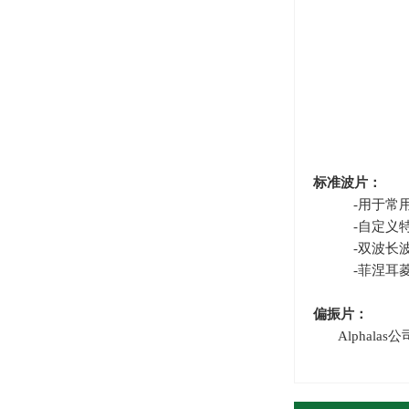
标准波片：
-用于常用激
-自定义特
-双波长波
-菲涅耳菱
偏振片：
Alphalas