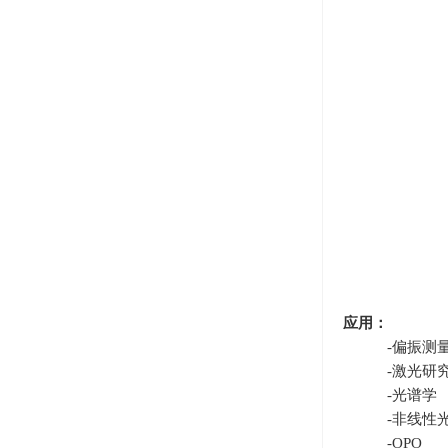
应用：
-偏振测量
-激光研
-光谱学
-非线性光
-OPO