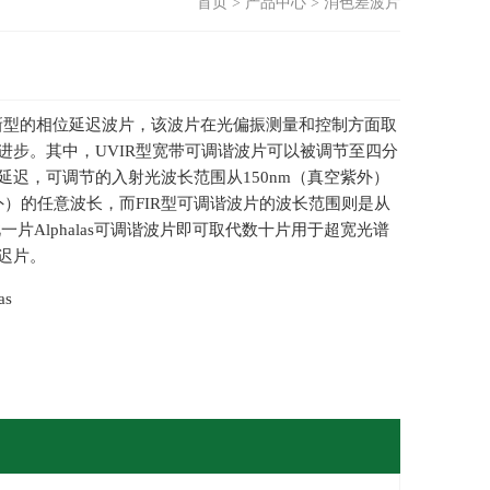
首页
>
产品中心
>
消色差波片
一种新型的相位延迟波片，该波片在光偏振测量和控制方面取
进步。其中，UVIR型宽带可调谐波片可以被调节至四分
延迟，可调节的入射光波长范围从150nm（真空紫外）
红外）的任意波长，而FIR型可调谐波片的波长范围则是从
因此一片Alphalas可调谐波片即可取代数十片用于超宽光谱
迟片。
as