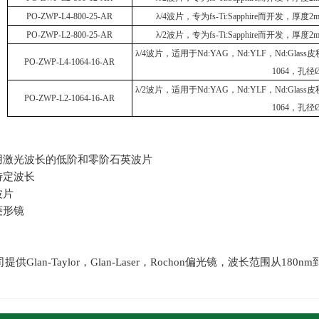
PO-ZWP-L4-800-25-AR
λ/4
波片，专为
fs-Ti:Sapphire
而开发，厚度
2
PO-ZWP-L2-800-25-AR
λ/2
波片，专为
fs-Ti:Sapphire
而开发，厚度
2
λ/4
波片，适用于
Nd:YAG
，
Nd:YLF
，
Nd:Glass
皮
PO-ZWP-L4-1064-16-AR
1064
，孔径
λ/2
波片，适用于
Nd:YAG
，
Nd:YLF
，
Nd:Glass
皮
PO-ZWP-L2-1064-16-AR
1064
，孔径
光波长的低阶和零阶石英波片
定波长
片
形镜
公司提供
Glan-Taylor
，
Glan-Laser
，
Rochon
偏光镜，波长范围从
180nm