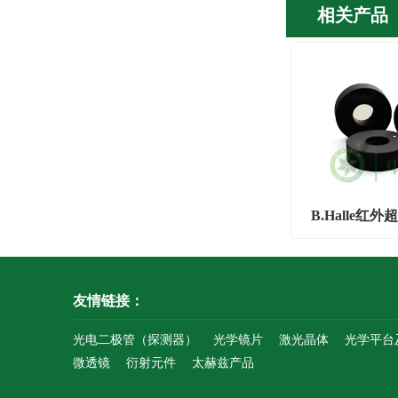
相关产品
B.Halle红
友情链接：
光电二极管（探测器）
光学镜片
激光晶体
光学平台
微透镜
衍射元件
太赫兹产品