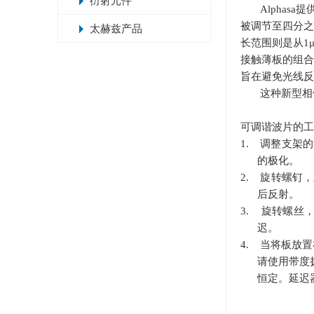
衍射元件
Alpha
被调节至四分之
太赫兹产品
长范围则是从1
接触薄板的组合
旨在避免光线反
这种新型相
可调谐波片的工
1. 调整支架
的极化。
2. 旋转螺钉
后反射。
3. 旋转螺丝
迟。
4. 当将板放
请使用带度
恒定。延迟