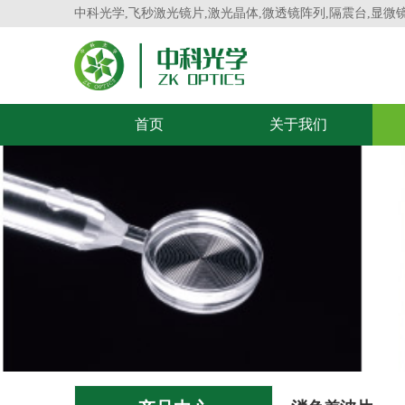
中科光学,飞秒激光镜片,激光晶体,微透镜阵列,隔震台,显微
首页
关于我们