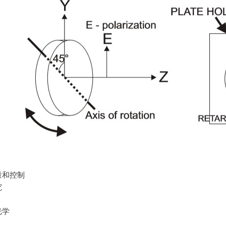
和控制
究
学