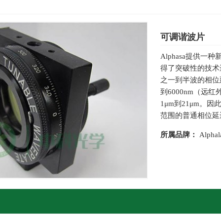
可调谐波片
Alphasa提供
得了突破性的技术
之一到半波的相位
到6000nm（远
1μm到21μm。
范围的普通相位延
所属品牌：
Alphal