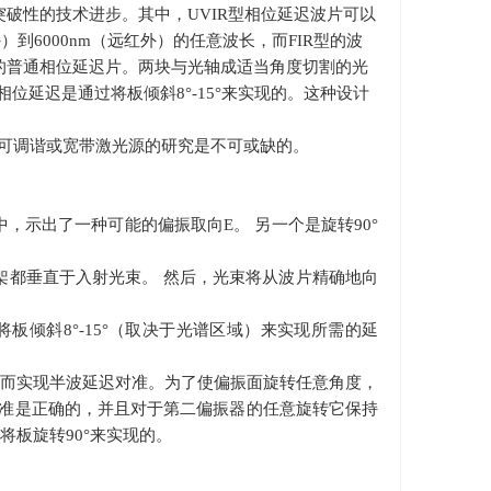
突破性的技术进步。其中，UVIR型相位延迟波片可以
到6000nm（远红外）的任意波长，而FIR型的波
的普通相位延迟片。
两块与光轴成适当角度切割的光
相位延迟是通过将板倾斜8°-15°来实现的。这种设计
可调谐或宽带激光源的研究是不可或缺的。
图中，示出了一种可能的偏振取向
E
。 另一个是旋转
90
°
架都垂直于入射光束。 然后，光束将从波片精确地向
将板倾斜
8
°
-15
°（取决于光谱区域）来实现所需的延
从而实现半波延迟对准。为了使偏振面旋转任意角度，
准是正确的，并且对于第二偏振器的任意旋转它保持
将板旋转
90
°来实现的。