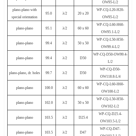
OW95-L/2
plano-plano with
WP-CQ-L20-H20-
95.0
λ
/2
20 x 20
special orientation
OW95-L/2
WP-CQ-L60-H60-
plano-plano
95.1
λ
/2
60 x 60
OW95.1-L/2
WP-CQ-L50-H50-
plano-plano
99.4
λ
/2
50 x 50
OW99.4-L/2
WP-CQ-D50-OW99.4-
plano-plano
99.4
λ
/2
D50
L/2
WP-CQ-D50-
plano-plano, dr. holes
99.7
λ
/2
D50
OW118.8-L/4
WP-CQ-L60-H60-
plano-plano
100.0
λ
/2
60 x 60
OW100-L/2
WP-CQ-L50-H50-
plano-plano
102.0
λ
/2
50 x 50
OW102-L/2
WP-CQ-D25.4-
plano-plano
103.5
λ
/2
D25.4
OW103.5-L/2
WP-CQ-D47-
plano-plano
103.5
λ
/2
D47
OW103.5-L/2