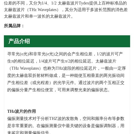
位差的不同，又分为1/4、1/2 太赫兹波片Tydex提供上百种标准品的
太赫兹波片（THz Waveplates），其分为适用于多波长范围的消色差
太赫兹波片和单一波长的太赫兹波片。
所属品牌：
产品介绍
寻常光
(o
光
)
和非常光
(e
光
)
之间的会产生相位差，1/2的波片可产
生π的相位延迟，
1/4
波片可产生π
/2
的相位延迟。
太赫兹波片
（
THz Waveplates
）也称为
THz
波段的相位延迟片，一般由一定厚
度的太赫兹双折射材料做成，是一种能使互相垂直的两光振动间
产生相位差（或光程差）的光学元件。通过波片的两个互相正交
的偏振分量产生相位便宜，可用来调整光束的偏振状态。
THz
波片的作用
偏振测量技术对于分析
THZ
波的发散角，空间和频率分布等参数
是非常重要的。在偏振测量仪中最关键的设备是偏振调制器，用
来鉴定和测量偏振信号。