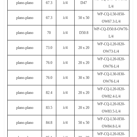
plano-plano
67.3
λ
/4
D47
L/4
WP-CQ-L50-H50-
plano-plano
67.3
λ
/4
50
х
50
OW67.3-L/4
WP-CQ-D50.8-OW70-
plano-plano
70
λ
/4
D50.8
L/4
WP-CQ-L20-H20-
plano-plano
73.0
λ
/4
20 x 20
OW73-L/4
WP-CQ-L20-H20-
plano-plano
76.0
λ
/4
20 x 20
OW76-L/4
WP-CQ-L30-H30-
plano-plano
76.0
λ
/4
30 x 30
OW76-L/4
WP-CQ-L20-H20-
plano-plano
82.4
λ
/4
20 x 20
OW82.4-L/4
WP-CQ-L20-H20-
plano-plano
83.5
λ
/4
20 x 20
OW83.5-L/4
WP-CQ-L50-H50-
plano-plano
84.8
λ
/4
50 x 50
OW84.8-L/4
WP-CQ-L20-H20-