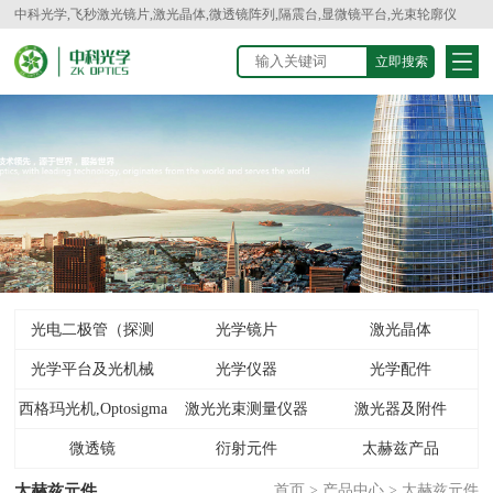
中科光学,飞秒激光镜片,激光晶体,微透镜阵列,隔震台,显微镜平台,光束轮廓仪
光电二极管（探测
光学镜片
激光晶体
光学平台及光机械
器）
光学仪器
光学配件
西格玛光机,Optosigma
激光光束测量仪器
激光器及附件
微透镜
衍射元件
太赫兹产品
太赫兹元件
首页
>
产品中心
>
太赫兹元件