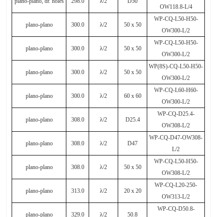
plano-plano, dr. holes
298.0
λ
/2
D50
OW118.8-L/4
WP-CQ-L50-H50-
plano-plano
300.0
λ
/2
50 x 50
OW300-L/2
WP-CQ-L50-H50-
plano-plano
300.0
λ
/2
50 x 50
OW300-L/2
WP(8S)-CQ-L50-H50-
plano-plano
300.0
λ
/2
50 x 50
OW300-L/2
WP-CQ-L60-H60-
plano-plano
300.0
λ
/2
60 x 60
OW300-L/2
WP-CQ-D25.4-
plano-plano
308.0
λ
/2
D25.4
OW308-L/2
WP-CQ-D47-OW308-
plano-plano
308.0
λ
/2
D47
L/2
WP-CQ-L50-H50-
plano-plano
308.0
λ
/2
50
х
50
OW308-L/2
WP-CQ-L20-250-
plano-plano
313.0
λ
/2
20 x 20
OW313-L/2
WP-CQ-D50.8-
plano-plano
329.0
λ
/2
50.8