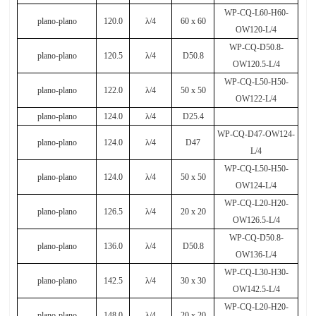
WP-CQ-L60-H60-
plano-plano
120.0
λ
/4
60 x 60
OW120-L/4
WP-CQ-D50.8-
plano-plano
120.5
λ
/4
D50.8
OW120.5-L/4
WP-CQ-L50-H50-
plano-plano
122.0
λ
/4
50 x 50
OW122-L/4
plano-plano
124.0
λ
/4
D25.4
WP-CQ-D47-OW124-
plano-plano
124.0
λ
/4
D47
L/4
WP-CQ-L50-H50-
plano-plano
124.0
λ
/4
50
х
50
OW124-L/4
WP-CQ-L20-H20-
plano-plano
126.5
λ
/4
20 x 20
OW126.5-L/4
WP-CQ-D50.8-
plano-plano
136.0
λ
/4
D50.8
OW136-L/4
WP-CQ-L30-H30-
plano-plano
142.5
λ
/4
30 x 30
OW142.5-L/4
WP-CQ-L20-H20-
plano-plano
148.0
λ
/4
20 x 20