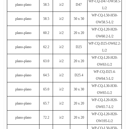
WP-CQ-D47-OW58.5-
plano-plano
58.5
λ
/2
D47
L/2
WP-CQ-L50-H50-
plano-plano
58.5
λ
/2
50
х
50
OW58.5-L/2
WP-CQ-L20-H20-
plano-plano
60.2
λ
/2
20 x 20
OW60.2-L/2
WP-CQ-D25-OW62.2-
plano-plano
62.2
λ
/2
D25
L/2
WP-CQ-L20-H20-
plano-plano
63.0
λ
/2
20 x 20
OW63-L/2
WP-CQ-D25.4-
plano-plano
64.5
λ
/2
D25.4
OW64.5-L/2
WP-CQ-L30-H30-
plano-plano
65.0
λ
/2
30 x 30
OW65-L/2
WP-CQ-L20-H20-
plano-plano
65.7
λ
/2
20 x 20
OW65.7-L/2
WP-CQ-L20-H20-
plano-plano
72.2
λ
/2
20 x 20
OW195-L/2
WP-CQ-L50-H50-