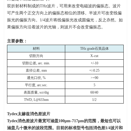
双折射材料制成的
THz
波片，可用来改变电磁波的偏振态。波片
可产生两个正交方向上的偏振态相位的漂移。半波片可改变线偏
振光的偏振方向。
1/4
波片将线偏振光改成圆偏光，反之亦然。如
果偏振方向沿着波片的光轴，则波片不会改变偏振态。
主要参数：
材料
THz grade
石英晶体
切割方向
X-cut
切割公差
, arc. min.
+/-10
直径公差
, mm
+/-0.25
通光口径
, %
>=90
平行度
, arc.sec.
5
表面质量
, scr/dig
60/40
TWD, L@633nm
1/2
Tydex
太赫兹消色差波片
Tydex
消色差波片最宽可涵盖
100μm-717μm
的范围，最短也可以
涵盖几十微米的波段范围。目前的标准型号包括消色差
1/4
波片和