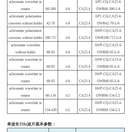
achromatic waverlate in
APC-CQ-CA25.4-
rotator
60-300
λ
/4
CA25.4
OWR60-300-L/4
achromatic polarization
APC-CQ-CA25.4-
converter without holder
42-70
λ
/4
CA25.4
OWR42-70-L/4
achromatic polarization
AWP-CQ-CA25.4-
converter without holder
100-717
λ
/4
CA25.4
OWR100-717-L/4
achromatic waverlate
AWP-CQ-CA25.4-
without holder
60-95
λ
/4
CA25.4
OWR60-95-L/4
achromatic waverlate in
AWP-CQ-CA25.4-
rotator
60-95
λ
/4
CA25.4
OWR60-95-L/4
achromatic waverlate in
AWP-CQ-CA25.4-
rotator
60-95
λ
/4
CA25.4
OWR60-95-L/4
achromatic waverlate in
AWP-CQ-CA25.4-
rotator
60-134
λ
/2
CA25.4
OWR60-134-L/2
achromatic waverlate in
AWP-CQ-CA25.4-
rotator
134-430
λ
/2
CA25.4
OWR60-134-L/2
单波长
THz
波片基本参数：