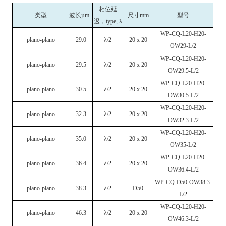
相位延
类型
波长
µm
尺寸
mm
型号
迟，
type,
λ
WP-CQ-L20-H20-
plano-plano
29.0
λ
/2
20 x 20
OW29-L/2
WP-CQ-L20-H20-
plano-plano
29.5
λ
/2
20 x 20
OW29.5-L/2
WP-CQ-L20-H20-
plano-plano
30.5
λ
/2
20 x 20
OW30.5-L/2
WP-CQ-L20-H20-
plano-plano
32.3
λ
/2
20 x 20
OW32.3-L/2
WP-CQ-L20-H20-
plano-plano
35.0
λ
/2
20 x 20
OW35-L/2
WP-CQ-L20-H20-
plano-plano
36.4
λ
/2
20 x 20
OW36.4-L/2
WP-CQ-D50-OW38.3-
plano-plano
38.3
λ
/2
D50
L/2
WP-CQ-L20-H20-
plano-plano
46.3
λ
/2
20 x 20
OW46.3-L/2