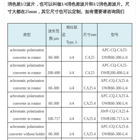
消色差
1/2
波片，也可以叫做
1/4
消色差波片和
1/2
消色差波片。尺
寸大都在
25mm
，其它尺寸也可以定制。如有需要请咨询我们
相位延
波长范
类型
迟
尺寸
mm
型号
围
µm
Type,
λ
achromatic polarization
APC-CQ-CA25-
converter in rotator
60-300
λ
/4
CA25
OWR60-300-L/4
achromatic polarization
APC-CQ-CA25-
converter in rotator
200-490
λ
/4
CA25
OWR200-490-L/4
achromatic polarization
APC-CQ-CA25.4-
converter in rotator
60-300
λ
/4
CA25.4
OWR60-300-L/4
achromatic polarization
APC-CQ-CA25.4-
converter in rotator
60-300
λ
/4
CA25.4
OWR60-300-L/4
achromatic polarization
AWP-CQ-CA25.4-
converter in rotator
100-717
λ
/4
CA25.4
OWR100-717-L/4
achromatic polarization
APC-CQ-CA25.4-
converter without holder
60-300
λ
/4
CA25.4
OWR60-300-L/4