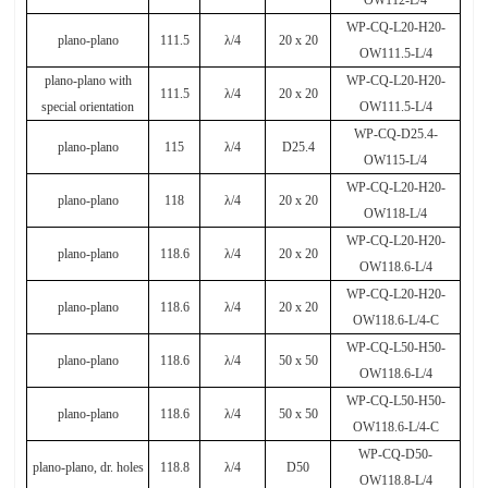
WP-CQ-L20-H20-
plano-plano
111.5
λ
/4
20 x 20
OW111.5-L/4
plano-plano with
WP-CQ-L20-H20-
111.5
λ
/4
20 x 20
special orientation
OW111.5-L/4
WP-CQ-D25.4-
plano-plano
115
λ
/4
D25.4
OW115-L/4
WP-CQ-L20-H20-
plano-plano
118
λ
/4
20 x 20
OW118-L/4
WP-CQ-L20-H20-
plano-plano
118.6
λ
/4
20 x 20
OW118.6-L/4
WP-CQ-L20-H20-
plano-plano
118.6
λ
/4
20 x 20
OW118.6-L/4-C
WP-CQ-L50-H50-
plano-plano
118.6
λ
/4
50 x 50
OW118.6-L/4
WP-CQ-L50-H50-
plano-plano
118.6
λ
/4
50 x 50
OW118.6-L/4-C
WP-CQ-D50-
plano-plano, dr. holes
118.8
λ
/4
D50
OW118.8-L/4