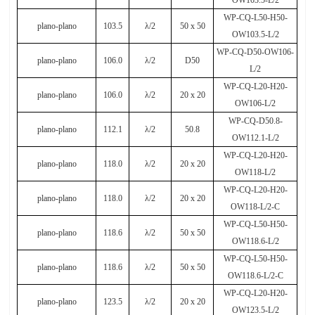
WP-CQ-L50-H50-
plano-plano
103.5
λ
/2
50
х
50
OW103.5-L/2
WP-CQ-D50-OW106-
plano-plano
106.0
λ
/2
D50
L/2
WP-CQ-L20-H20-
plano-plano
106.0
λ
/2
20 x 20
OW106-L/2
WP-CQ-D50.8-
plano-plano
112.1
λ
/2
50.8
OW112.1-L/2
WP-CQ-L20-H20-
plano-plano
118.0
λ
/2
20 x 20
OW118-L/2
WP-CQ-L20-H20-
plano-plano
118.0
λ
/2
20 x 20
OW118-L/2-C
WP-CQ-L50-H50-
plano-plano
118.6
λ
/2
50 x 50
OW118.6-L/2
WP-CQ-L50-H50-
plano-plano
118.6
λ
/2
50 x 50
OW118.6-L/2-C
WP-CQ-L20-H20-
plano-plano
123.5
λ
/2
20 x 20
OW123.5-L/2