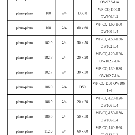
OW97.5-L/4
WP-CQ-D50.8-
plano-plano
100
λ
/4
D50.8
OW100-L/4
WP-CQ-L60-H60-
plano-plano
100
λ
/4
60 x 60
OW100-L/4
WP-CQ-L50-H50-
plano-plano
102.0
λ
/4
50 x 50
OW102-L/4
WP-CQ-L20-H20-
plano-plano
102.7
λ
/4
20 x 20
OW102.7-L/4
WP-CQ-L30-H30-
plano-plano
102.7
λ
/4
30 x 30
OW102.7-L/4
WP-CQ-D50-OW106-
plano-plano
106.0
λ
/4
D50
L/4
WP-CQ-L20-H20-
plano-plano
106.0
λ
/4
20 x 20
OW106-L/4
WP-CQ-L50-H50-
plano-plano
106.0
λ
/4
50 x 50
OW106-L/4
WP-CQ-L60-H60-
plano-plano
112.0
λ
/4
60 x 60
OW112-L/4