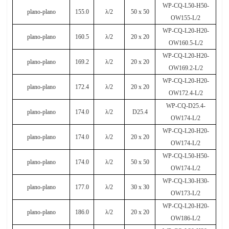
WP-CQ-L50-H50-
plano-plano
155.0
λ
/2
50
х
50
OW155-L/2
WP-CQ-L20-H20-
plano-plano
160.5
λ
/2
20 x 20
OW160.5-L/2
WP-CQ-L20-H20-
plano-plano
169.2
λ
/2
20 x 20
OW169.2-L/2
WP-CQ-L20-H20-
plano-plano
172.4
λ
/2
20 x 20
OW172.4-L/2
WP-CQ-D25.4-
plano-plano
174.0
λ
/2
D25.4
OW174-L/2
WP-CQ-L20-H20-
plano-plano
174.0
λ
/2
20 x 20
OW174-L/2
WP-CQ-L50-H50-
plano-plano
174.0
λ
/2
50 x 50
OW174-L/2
WP-CQ-L30-H30-
plano-plano
177.0
λ
/2
30 x 30
OW173-L/2
WP-CQ-L20-H20-
plano-plano
186.0
λ
/2
20 x 20
OW186-L/2