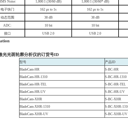
RMS Noise:
1,000:1 (30/60 dB)
1,000:1 (30/60* dB)
电子快门
162 μs to 1s
162 μs to 1s
动态范围
38 dB
38 dB
ADC:
10 bit
10 bit
接口
USB 2.0
USB 2.0
ation
激光光斑轮廓分析仪的订货号
ID
型号
产品
ID
BladeCam-HR
S-BC-HR
BladeCam-HR-1310
S-BC-HR-1310
BladeCam-HR-TEL
S-BC-HR-TEL
BladeCam-HR-UV
S-BC-HR-UV
BladeCam-XHR
S-BC-XHR
BladeCam-XHR-1310
S-BC-XHR-131
BladeCam-XHR-UV
S-BC-XHR-UV