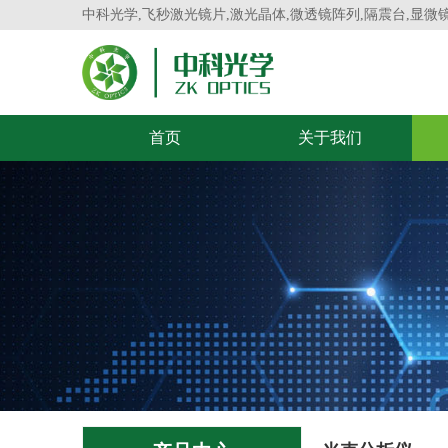
中科光学,飞秒激光镜片,激光晶体,微透镜阵列,隔震台,显微
首页
关于我们