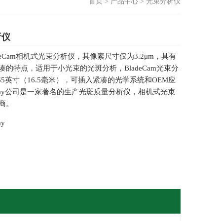
首页
>
产品中心
>
光束分析仪
析仪
deCam相机式光束分析仪，其像素尺寸仅为3.2μm，具有
的特点，适用于小光束的光斑分析，BladeCam光束分
65英寸（16.5毫米），可插入紧凑的光学系统和OEM应
aRay公司是一家著名的生产光斑质量分析仪，相机式光束
商。
ay