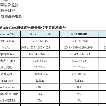
测量以及监控
和仪器对准
集成和设备准直
BladeCam
相机式光束分析仪主要规格型号
ladeCam
TM
BC-XHR/HR-UV
BC-XHR/HR
ixel Count &
3.2/ 1.3 M Pixel
3.2/ 1.3 M Pixel
H x V:
2048 x 1536 /1280 x1024
2048 x 1536 /1280 x1024
2
效传感区
(mm):
6.5 x 4.9 / 6.6 x 5.3
6.5 x 4.9 / 6.6 x 5.3
像素尺寸
(μm):
3.22 / x 5.22
3.22 / x 5.22
最小光斑
32 / 52 μm
32 / 52 μm
光谱范围
190-1100 nm
355-1100 nm
Shutter type:
Rolling
Rolling
x Frame rate:
> 10 Hz
> 10 Hz
个脉冲最大
PRR:
NA
NA
脉冲捕获
PRR:
NA
NA