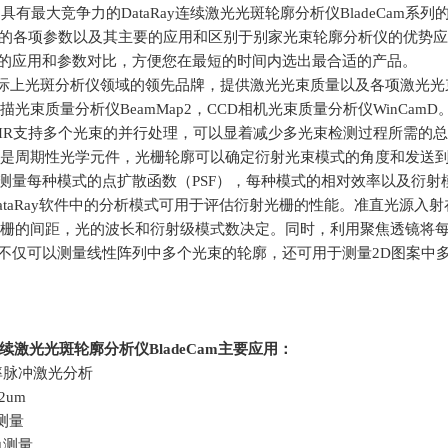
具有最大竞争力的
DataRay
连续激光光斑轮廓分析仪
BladeCam
系列
的各项参数以及其主要的应用和区别于别家光束轮廓分析仪的优势应
的应用和参数对比，方便您在最短的时间内选出最合适的产品。
y是国际上光斑分析仪领域的领先品牌，提供激光光束质量以及各项激光
描光束质量分析仪
BeamMap2
，
CCD
相机光束质量分析仪
WinCamD
m-XHR支持多个光束的并行处理，可以显着减少多光束检测过程所需
是周期性光学元件，光栅轮廓可以确定衍射光束模式的角度和发送
测量每种模式的点扩散函数（
PSF
），每种模式的相对效率以及衍射
ataRay
软件中的分析模式可用于评估衍射光栅的性能。准直光源入射
栅的间距，光的波长和衍射级模式数决定。同时，利用聚焦透镜将
不仅可以测量线性阵列中多个光束的轮廓，还可用于测量
2D
图案中
续激光光斑轮廓分析仪
BladeCam
主要应用：
频率脉冲激光分析
2um
测量
角测量