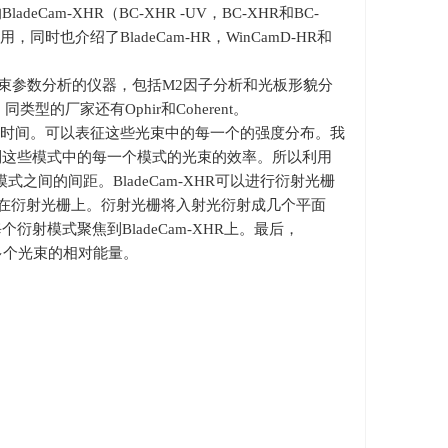
的
BladeCam-XHR
（
BC-XHR -UV
，
BC-XHR
和
BC-
用，同时也介绍了
BladeCam-HR
，
WinCamD-HR
和
光束参数分析的仪器，包括
M2
因子分析和光板形貌分
。同类型的厂家还有
Ophir
和
Coherent
。
的总时间。可以表征这些光束中的每一个的强度分布。我
到这些模式中的每一个模式的光束的效率。所以利用
模式之间的间距。
BladeCam-XHR
可以进行衍射光栅
在衍射光栅上。衍射光栅将入射光衍射成几个平面
每个衍射模式聚焦到
BladeCam-XHR
上。最后，
多个光束的相对能量。