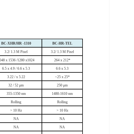
BC-XHR/HR -1310
BC-HR-TEL
3.2/ 1.3 M Pixel
3.2/ 1.3 M Pixel
048 x 1536 /1280 x1024
264 x 212*
6.5 x 4.9 / 6.6 x 5.3
6.6 x 5.3
3.22 / x 5.22
~25 x 25*
32 / 52 μm
250 μm
355-1350 nm
1480-1610 nm
Rolling
Rolling
> 10 Hz
> 10 Hz
NA
NA
NA
NA