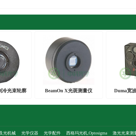
EC制冷光束轮廓
BeamOn X光斑测量仪
Duma宽
仪
及光机械
光学仪器
光学配件
西格玛光机,Optosigma
激光光束测