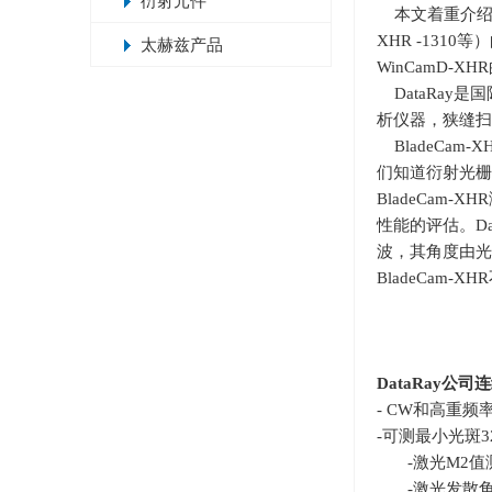
衍射元件
本文着重介绍
XHR -1310
等）
太赫兹产品
WinCamD-XHR
DataRa
析仪器，狭缝扫
BladeCa
们知道衍射光栅
BladeCam-XHR
性能的评估。
D
波，其角度由光
BladeCam-XHR
DataRay
公司连
- CW和高重
-可测最小光斑
3
-激光
M2
值
-激光发散