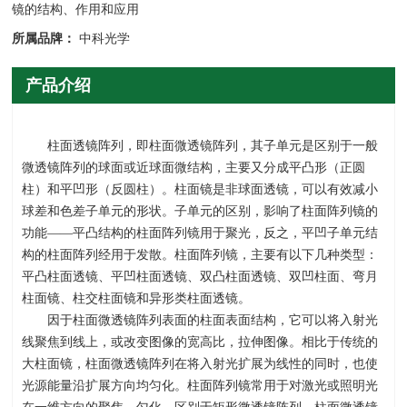
镜的结构、作用和应用
所属品牌：
中科光学
产品介绍
柱面透镜阵列，即柱面微透镜阵列，其子单元是区别于一般
微透镜阵列的球面或近球面微结构，主要又分成平凸形（正圆
柱）和平凹形（反圆柱）。柱面镜是非球面透镜，可以有效减小
球差和色差子单元的形状。子单元的区别，影响了柱面阵列镜的
功能——平凸结构的柱面阵列镜用于聚光，反之，平凹子单元结
构的柱面阵列经用于发散。柱面阵列镜，主要有以下几种类型：
平凸柱面透镜、平凹柱面透镜、双凸柱面透镜、双凹柱面、弯月
柱面镜、柱交柱面镜和异形类柱面透镜。
因于柱面微透镜阵列表面的柱面表面结构，它可以将入射光
线聚焦到线上，或改变图像的宽高比，拉伸图像。相比于传统的
大柱面镜，柱面微透镜阵列在将入射光扩展为线性的同时，也使
光源能量沿扩展方向均匀化。柱面阵列镜常用于对激光或照明光