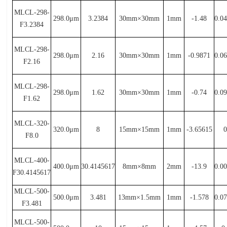
MLCL-298-
298.0μ
m
3.2384
30mm×
30mm
1mm
-1.48
0.0
F3.2384
MLCL-298-
298.0μ
m
2.16
30mm×
30mm
1mm
-0.9871
0.0
F2.16
MLCL-298-
298.0μ
m
1.62
30mm×
30mm
1mm
-0.74
0.0
F1.62
MLCL-320-
320.0μ
m
8
15mm×
15mm
1mm
-3.65615
0
F8.0
MLCL-400-
400.0μ
m
30.4145617
8mm×
8mm
2mm
-13.9
0.0
F30.4145617
MLCL-500-
500.0μ
m
3.481
13mm×
1.5mm
1mm
-1.578
0.0
F3.481
MLCL-500-