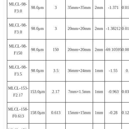
MLCL-98-
98.0μ
m
3
35mm×
35mm
2mm
-1.371
0.0
F3.0
MLCL-98-
98.0μ
m
3
20mm×
20mm
2mm
-1.38212
0.0
F3.0
MLCL-98-
98.0μ
m
150
20mm×
20mm
2mm
-69.10595
0.0
F150
MLCL-98-
98.0μ
m
3.5
36mm×
24mm
1mm
-1.55
0
F3.5
MLCL-153-
153.0μ
m
2.17
7mm×
1.5mm
1mm
-0.963
0.0
F2.17
MLCL-158-
158.0μ
m
0.613
15mm×
15mm
1mm
-0.28
0.1
F0.613