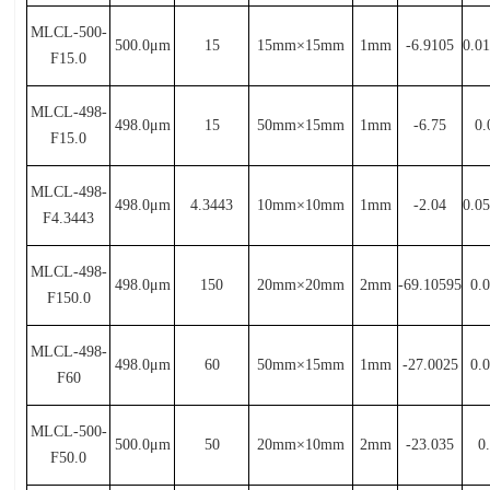
MLCL-500-
500.0μ
m
15
15mm×
15mm
1mm
-6.9105
0.0
F15.0
MLCL-498-
498.0μ
m
15
50mm×
15mm
1mm
-6.75
0.
F15.0
MLCL-498-
498.0μ
m
4.3443
10mm×
10mm
1mm
-2.04
0.0
F4.3443
MLCL-498-
498.0μ
m
150
20mm×
20mm
2mm
-69.10595
0.
F150.0
MLCL-498-
498.0μ
m
60
50mm×
15mm
1mm
-27.0025
0.
F60
MLCL-500-
500.0μ
m
50
20mm×
10mm
2mm
-23.035
0
F50.0