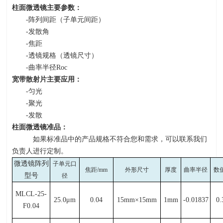
柱面微透镜主要参数：
-阵列间距（子单元间距）
-发散角
-焦距
-透镜规格（透镜尺寸）
-曲率半径
Roc
宽带散射片主要应用：
-匀光
-聚光
-发散
柱面微透镜准品：
如果标准品中的产品规格不符合您和需求，可以联系我们
负责人进行定制。
微透镜阵列
子单元口
焦距
/mm
外形尺寸
厚度
曲率半径
数
型号
径
MLCL-25-
25.0μ
m
0.04
15mm×
15mm
1mm
-0.01837
0.
F0.04