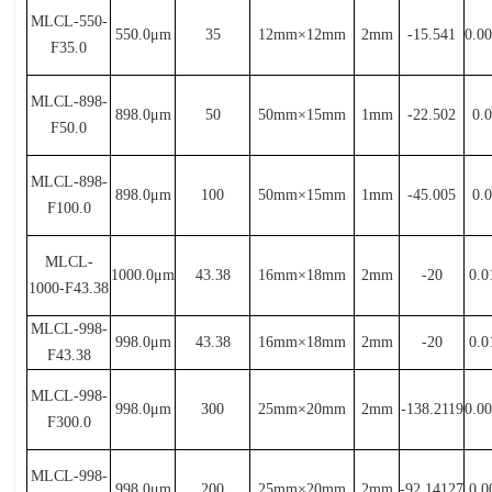
MLCL-550-
550.0μ
m
35
12mm×
12mm
2mm
-15.541
0.0
F35.0
MLCL-898-
898.0μ
m
50
50mm×
15mm
1mm
-22.502
0.
F50.0
MLCL-898-
898.0μ
m
100
50mm×
15mm
1mm
-45.005
0.
F100.0
MLCL-
1000.0μ
m
43.38
16mm×
18mm
2mm
-20
0.0
1000-F43.38
MLCL-998-
998.0μ
m
43.38
16mm×
18mm
2mm
-20
0.0
F43.38
MLCL-998-
998.0μ
m
300
25mm×
20mm
2mm
-138.2119
0.0
F300.0
MLCL-998-
998.0μ
m
200
25mm×
20mm
2mm
-92.14127
0.0