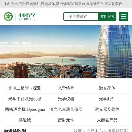
中科光学,飞秒激光镜片,激光晶体,微透镜阵列,隔震台,显微镜平台,光束轮廓仪
光电二极管（探测
光学镜片
激光晶体
光学平台及光机械
器）
光学仪器
光学配件
西格玛光机,Optosigma
激光光束测量仪器
激光器及附件
微透镜
衍射元件
太赫兹产品
微透镜阵列
首页
>
产品中心
>
微透镜阵列