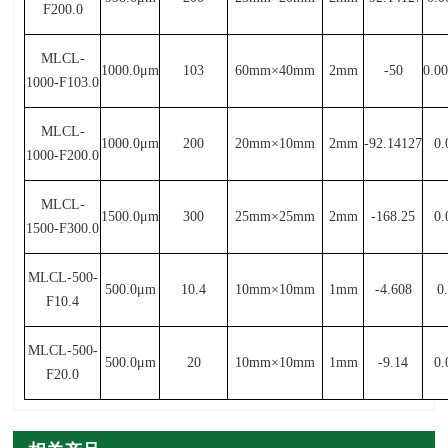
F200.0
MLCL-
1000.0μ
m
103
60mm×
40mm
2mm
-50
0.0
1000-F103.0
MLCL-
1000.0μ
m
200
20mm×
10mm
2mm
-92.14127
0.
1000-F200.0
MLCL-
1500.0μ
m
300
25mm×
25mm
2mm
-168.25
0.
1500-F300.0
MLCL-500-
500.0μ
m
10.4
10mm×
10mm
1mm
-4.608
0
F10.4
MLCL-500-
500.0μ
m
20
10mm×
10mm
1mm
-9.14
0.
F20.0