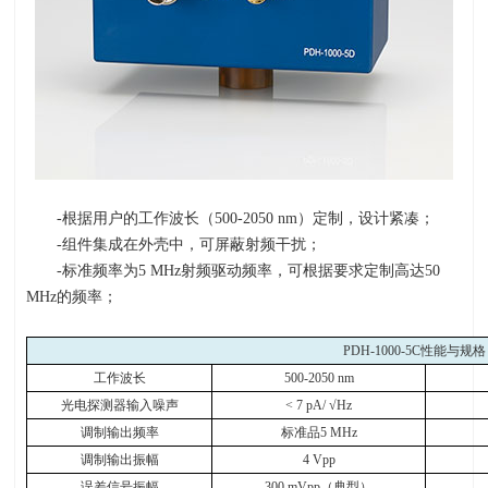
-根据用户的工作波长（
500-2050 nm
）定制，设计紧凑；
-组件集成在外壳中，可屏蔽射频干扰；
-标准频率为
5 MHz
射频驱动频率，可根据要求定制高达
50
MHz
的频率；
PDH-1000-5C
性能与规格
工作波长
500-2050 nm
光电探测器输入噪声
< 7 pA/
√
Hz
调制输出频率
标准品
5 MHz
调制输出振幅
4 Vpp
误差信号振幅
300 mVpp
（典型）