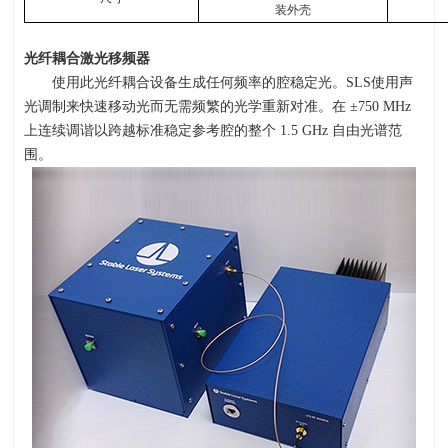
装外壳
光纤耦合激光移频器
使用此光纤耦合设备生成任何频率的腔稳定光。
SLS
使用声
光调制来快速移动光而无需频繁的光学重新对准。在
±750 MHz
上连续调谐以跨越标准稳定参考腔的整个
1.5 GHz
自由光谱范
围。