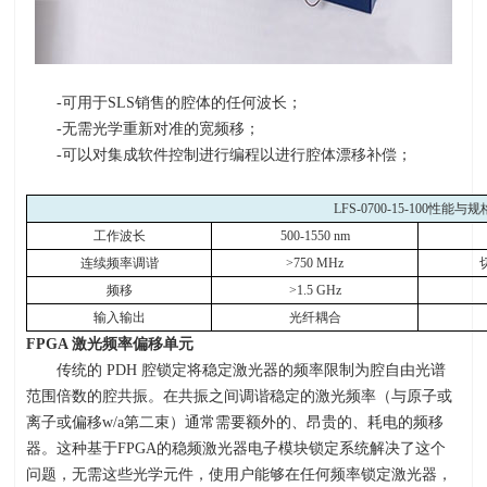
-可用于
SLS
销售的腔体的任何波长；
-无需光学重新对准的宽频移；
-可以对集成软件控制进行编程以进行腔体漂移补偿；
LFS-0700-15-100
性能与规
工作波长
500-1550 nm
连续频率调谐
>750 MHz
频移
>1.5 GHz
输入输出
光纤耦合
FPGA
激光频率偏移单元
传统的
PDH
腔锁定将稳定激光器的频率限制为腔自由光谱
范围倍数的腔共振。在共振之间调谐稳定的激光频率（与原子或
离子或偏移
w/a
第二束）通常需要额外的、昂贵的、耗电的频移
器。这种基于
FPGA
的稳频激光器电子模块锁定系统解决了这个
问题，无需这些光学元件，使用户能够在任何频率锁定激光器，