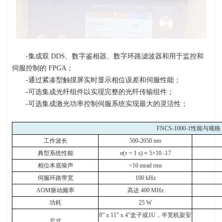
-集成双
DDS
、数字鉴相器、数字环路滤波器和用于监控和
伺服控制的
FPGA
；
-通过紧凑型触摸屏实时显示相位误差和伺服性能；
-可选集成光纤组件以实现完整的光纤传输组件；
-可选集成激光功率控制伺服系统实现最大的灵活性；
FNCS-1000-1
性能与规格
工作波长
500-2050 nm
典型系统性能
σ
(
τ
= 1 s)
≈
5
×
10 -17
相位本底噪声
<10 mrad rms
伺服环路带宽
100 kHz
AOM
驱动频率
高达
400 MHz
功耗
25 W
8
”
x 11
”
x 4
”盒子或
1U
，半宽机架安
尺寸