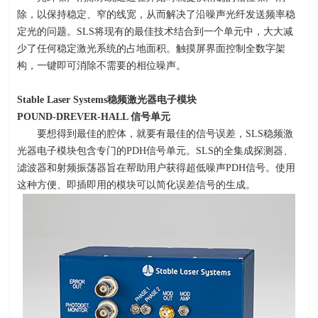
除，以保持稳定、窄的线宽，从而解决了沿噪声光纤发送频率稳
定光的问题。
SLS
将现有的最佳技术结合到一个单元中，大大减
少了任何稳定激光系统的占地面积。触摸屏界面控制全数字架
构，一键即可消除不需要的相位噪声。
Stable Laser Systems
稳频激光器电子模块
POUND-DREVER-HALL
信号单
元
要想得到最佳的腔体，就要有最佳的信号误差，
SLS
稳频激
光器电子模块包含专门的
PDH
信号单元。
SLS
的全集成探测器、
滤波器和射频振荡器旨在帮助用户获得超低噪声
PDH
信号。使用
这种方便、即插即用的模块可以简化误差信号的生成。