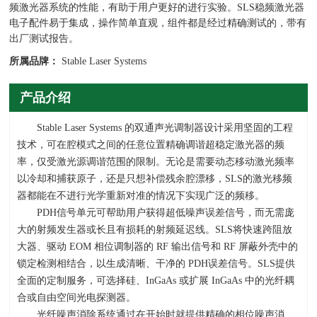
频激光器系统的性能，有助于用户更好的进行实验。SLS稳频激光器
电子配件易于集成，操作简单直观，组件都是经过精确测试的，带有
出厂测试报告。
所属品牌：
Stable Laser Systems
产品介绍
Stable Laser Systems 的双通声光调制器设计采用坚固的工程
技术，可在腔模式之间的任意位置精确调谐超稳定激光器的频
率，仅受激光源调谐范围的限制。无论是需要动态移动激光频率
以冷却和捕获原子，还是只想补偿残余腔漂移，
SLS
的激光移频
器都能在不进行光学重新对准的情况下实现广泛的频移。
PDH信号单元可帮助用户获得超低噪声误差信号，而无需庞
大的射频发生器或长且有损耗的射频延迟线。
SLS
将快速跨阻放
大器、驱动
EOM
相位调制器的
RF
输出信号和
RF
屏蔽外壳中的
锁定检测相结合，以生成清晰、干净的
PDH
误差信号。
SLS
提供
全面的定制服务，可选择硅、
InGaAs
或扩展
InGaAs
中的光纤耦
合或自由空间光电探测器。
光纤噪声消除系统通过在开始时就提供精确的相位噪声消