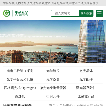
中科光学,飞秒激光镜片,激光晶体,微透镜阵列,隔震台,显微镜平台,光束轮廓仪
光电二极管（探测
光学镜片
激光晶体
光学平台及光机械
器）
光学仪器
光学配件
西格玛光机,Optosigma
激光光束测量仪器
激光器及附件
微透镜
衍射元件
太赫兹产品
稳频激光器及附件
首页
>
产品中心
>
稳频激光器及附件