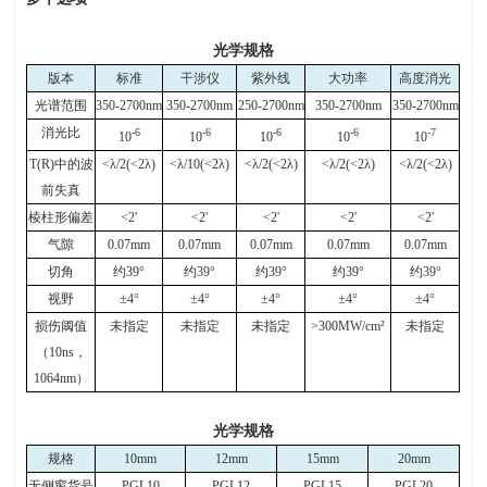
光学规格
版本
标准
干涉仪
紫外线
大功率
高度消光
光谱范围
350-2700nm
350-2700nm
250-2700nm
350-2700nm
350-2700nm
消光比
-6
-6
-6
-6
-7
10
10
10
10
10
T(R)
中的波
<
λ
/2(<2
λ
)
<
λ
/10(<2
λ
)
<
λ
/2(<2
λ
)
<
λ
/2(<2
λ
)
<
λ
/2(<2
λ
)
前失真
棱柱形偏差
<2'
<2'
<2'
<2'
<2'
气隙
0.07mm
0.07mm
0.07mm
0.07mm
0.07mm
切角
约
39
°
约
39
°
约
39
°
约
39
°
约
39
°
视野
±
4
°
±
4
°
±
4
°
±
4
°
±
4
°
损伤阈值
未指定
未指定
未指定
>300MW/cm
²
未指定
（
10ns
，
1064nm
）
光学规格
规格
10mm
12mm
15mm
20mm
无侧窗货号
PGL10
PGL12
PGL15
PGL20