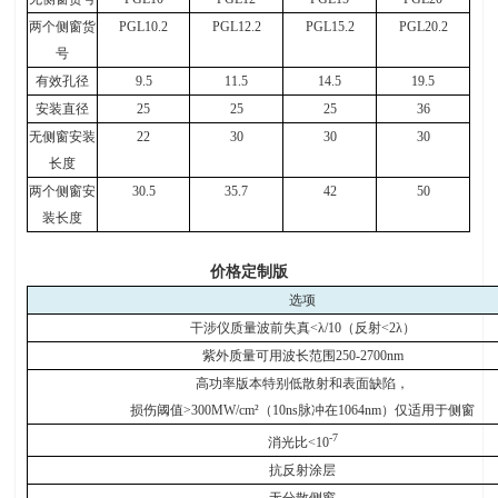
两个侧窗
货
PGL10.2
PGL12.2
PGL15.2
PGL20.2
号
有效孔径
9.5
11.5
14.5
19.5
安装直径
25
25
25
36
无侧窗安装
22
30
30
30
长度
两个侧窗安
30.5
35.7
42
50
装长度
价格定制版
选项
干涉仪质量波前失真
<λ/10
（反射
<2λ
）
紫外质量可用波长范围
250-2700nm
高功率版本特别低散射和表面缺陷，
损伤阈值
>300MW/cm²
（
10ns
脉冲在
1064nm
）仅适用于侧窗
-7
消光比
<10
抗反射涂层