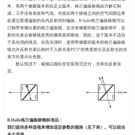
本、有两个侧窗版本和自定义版本。格兰偏振棱镜由方解石制
成，几乎没有条纹和气泡。光线在两个棱镜之间的空气间隙边界
处通过普通偏振的全内反射得到偏振。B.halle格兰偏振棱镜可以
订购带有侧出窗的格兰偏振镜。在没有侧窗的格兰偏振镜中，反
射的光束会被棱镜发黑的侧表面所吸收。因此，这个版本不适合
于高光强的情况。在高光强时，使用带侧窗的版本的格兰偏振棱
镜允许反射光束以相对于入射光束约
72
°的角度射出且反射光的光
束方向显示出色散。
默认情况下，棱镜以圆柱形安装形式交付，没有抗反射涂
层。
B.Halle
格兰偏振棱镜标准品：
我们提供多种选项来增加选定参数的规格（见下表）。可以组合
多个选项