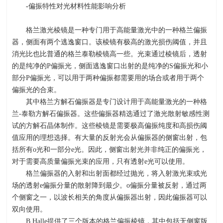
-
偏振特性对光材料性能影响分析
格兰激光棱镜是一种专门用于高能量激光中的一种格兰偏振
器，侧面有两个逃逸窗口。该棱镜有极高的激光损伤阈值，并且
消光比也比普通的格兰泰勒棱镜高一些。光束通过棱镜后，透射
的是纯净的
P
偏振光，侧面逃逸窗口出射的是纯净的
S
偏振光和小
部分
P
偏振光，可以用于两种偏振都需要用的场合或者用于两个
偏振光的合束。
其中格兰方解石偏振器是专门设计用于高能量激光的一种格
兰
-
泰勒方解石偏振器。这些偏振器精选通过了激光散射敏感性测
试的方解石晶体制作。这些棱镜是需要极高偏振纯度和高损伤阈
值应用的理想选择。有大量的反射光会从偏振器的侧窗出射，包
括所有
o
光和一部分
e
光。因此，侧窗出射光并非纯正的偏振光，
对于需要高质量偏振光束的应用，只有透射
e
光可以使用。
格兰偏振器的入射和出射面都经过抛光，将入射激光束或光
场的透射
e
偏振分量的散射降到最少。
o
偏振分量被反射，通过两
个侧窗之一，以波长相关的角度从偏振器出射，因此偏振器可以
双向使用。
B.Halle提供了三个版本的格兰偏振棱镜，其中包括无侧窗版