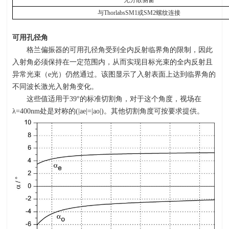
无分散侧窗
与
ThorlabsSM1
或
SM2
螺纹连接
可用孔径角
格兰偏振器的可用孔径角受到全内反射临界角的限制，因此
入射角必须保持在一定范围内，从而实现目标光束的全内反射且
异常光束（
e
光）仍然通过。该图显示了入射表面上达到临界角的
不同波长激光入射角变化。
这些值适用于
39
°的标准切割角，对于这个角度，视场在
λ
=400nm
处是对称的
(|ae|=|ao|)
。其他切割角度可按要求提供。