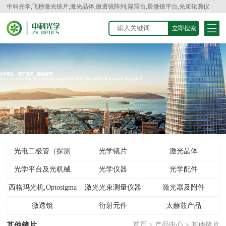
中科光学,飞秒激光镜片,激光晶体,微透镜阵列,隔震台,显微镜平台,光束轮廓仪
光电二极管（探测
光学镜片
激光晶体
光学平台及光机械
器）
光学仪器
光学配件
西格玛光机,Optosigma
激光光束测量仪器
激光器及附件
微透镜
衍射元件
太赫兹产品
其他镜片
首页
>
产品中心
>
其他镜片