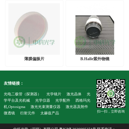
薄膜偏振片
B.Halle紫外物镜
友情链接：
光电二极管（探测器）
光学镜片
激光晶体
光
学平台及光机械
光学仪器
光学配件
西格玛光
机,Optosigma
激光光束测量仪器
激光器及附件
扫一扫，立即咨询
微透镜
衍射元件
太赫兹产品