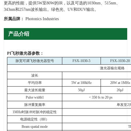
更高的性能，提供5W至80W的IR，以及可选的1030nm、515nm、
343nm和257nm波长输出。绿色光、UV和DUV输出。
所属品牌：
Photonics Industries
产品介绍
PI
飞秒激光器参数：
脉宽可调飞秒激光器型号
FSX-1030-5
FSX-1030-20
激光器输出规格
波长
平均功率
5W at 100kHz
20W at 1MHz
最大波长能量
50
μ
J
20
μ
J
Pulse width1
< 350 fs to 20 ps
脉冲重复频率
单发至
2
1MHz
时脉冲对脉冲的稳定性
电源稳定性（
8H
）
Beam spatial mode
T