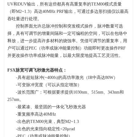
UV
和
DUV
输出，所有这些都具有高重复率的
TEM00
模式质量
（即
M2~1.3
）高达
40MHz PRF
输出，可通过多边形扫描仪以最高
吞吐量进行处理。
控制界面允许总脉冲控制和突发模式操作，脉冲数量可选
择，具有可调节的增量间隔和一定可编程的空间，可以在包络中
释放，进一步提高许多材料的烧蚀率。凭借可调节的重复率，用
户可以通过
PEC
（功率或脉冲能量控制）功能即时更改操作
PRF
并更改操作功率或脉冲能量，以最大限度地提高工艺灵活性。
FSX
脉宽可调飞秒激光器特点：
-具有超短脉冲
(~400fs)
的高功率激光（
IR
中高达
80W
）
-可变脉冲宽度（可以从指定增加）
-波长范围广：可根据要求提供
1030nm
、
515nm
、
343nm
和
257nm
。
-最紧凑、最坚固的一体化飞秒激光器
-重复频率高达
40MHz
-出色的
TEM00
光束，典型
M2~1.3
-出色的光束指向稳定性
<20
μ
rad
-PEC（功率或脉冲能量控制）