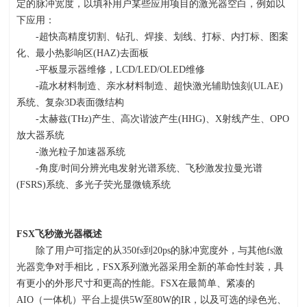
定的脉冲宽度，以填补用户某些应用项目的激光器空白，例如以
下应用：
-超快高精度切割、钻孔、焊接、划线、打标、内打标、图案
化、最小热影响区(HAZ)去面板
-平板显示器维修，LCD/LED/OLED维修
-疏水材料制造、亲水材料制造、超快激光辅助蚀刻(ULAE)
系统、复杂3D表面微结构
-太赫兹(THz)产生、高次谐波产生(HHG)、X射线产生、OPO
放大器系统
-激光粒子加速器系统
-角度/时间分辨光电发射光谱系统、飞秒激发拉曼光谱
(FSRS)系统、多光子荧光显微镜系统
FSX
飞秒激光器概述
除了用户可指定的从
350fs
到
20ps
的脉冲宽度外，与其他
fs
激
光器竞争对手相比，
FSX
系列激光器采用全新的革命性封装，具
有更小的外形尺寸和更高的性能。
FSX
在最简单、紧凑的
AIO
（一体机）平台上提供
5W
至
80W
的
IR
，以及可选的绿色光、