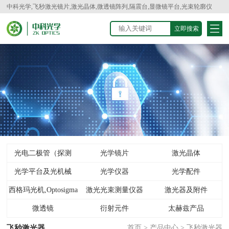
中科光学,飞秒激光镜片,激光晶体,微透镜阵列,隔震台,显微镜平台,光束轮廓仪
光电二极管（探测
光学镜片
激光晶体
光学平台及光机械
器）
光学仪器
光学配件
西格玛光机,Optosigma
激光光束测量仪器
激光器及附件
微透镜
衍射元件
太赫兹产品
飞秒激光器
首页
>
产品中心
>
飞秒激光器