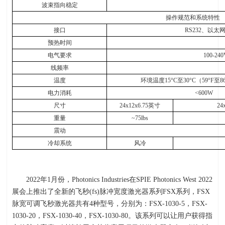
波束指向稳定
操作规范和系统特性
接口
RS232
、以太
预热时间
电气要求
100-240
线频率
温度
环境温度
15
°
C
至
30
°
C
（
59
°
F
至
8
电力消耗
<600W
尺寸
24x12x6.75
英寸
24
重量
~75lbs
震动
冷却系统
风冷
2022年1月份，Photonics Industries在SPIE Photonics West 2022
展会上推出了全新的飞秒(fs)脉冲宽度激光器系列FSX系列，FSX
脉宽可调飞秒激光器共有4种型号，分别为：FSX-1030-5，FSX-
1030-20，FSX-1030-40，FSX-1030-80。该系列可以让用户获得指