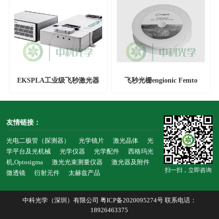
EKSPLA工业级飞秒激光器
飞秒光栅engionic Femto
1030nm/515nm/343nm
Gratings
友情链接：
光电二极管（探测器）
光学镜片
激光晶体
光
学平台及光机械
光学仪器
光学配件
西格玛光
机,Optosigma
激光光束测量仪器
激光器及附件
扫一扫，立即咨询
微透镜
衍射元件
太赫兹产品
中科光学（深圳）有限公司
粤ICP备2020095274号
联系电话：
18926463375