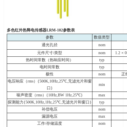
多色红外热释电传感器LRM-102参数表
参数
数值类型
通光孔径
nom
元件尺寸
/
类型
nom
1.2 × 
热时间常数（热响应时间）
typ
电时间常数
typ
极性
nom
正
电压响应（
rms
）
{500K,10Hz,25
℃
,
无滤光片和窗
min
口
}
噪声密度（
rms
）
{10Hz,BW 1Hz,25
℃
}
max
探测能力
{500K,10Hz,1Hz,25
℃
,
无滤光片和窗口
}
typ
补偿电压
nom
漏源电压
max
工作
/
存储温度
nom