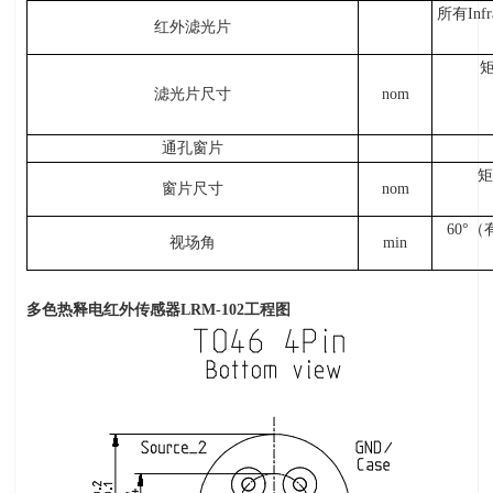
所有
Inf
红外滤光片
滤光片尺寸
nom
通孔窗片
矩
窗片尺寸
nom
60
°（
视场角
min
多色热释电红外传感器
LRM-102
工程图