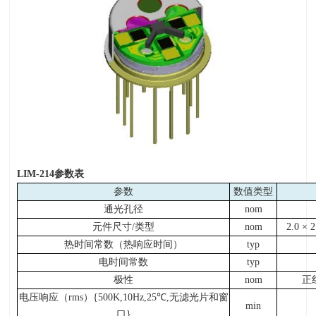
LIM-214
参数表
参数
数值类型
通光孔径
nom
元件尺寸
/
类型
nom
2.0 × 
热时间常数（热响应时间）
typ
电时间常数
typ
极性
nom
正
电压响应（
rms
）
{500K,10Hz,25
℃
,
无滤光片和窗
min
口
}