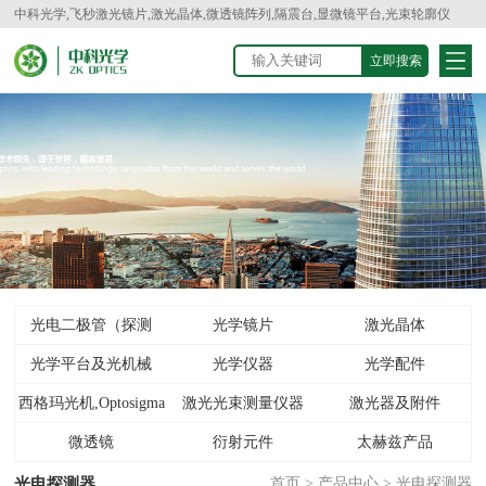
中科光学,飞秒激光镜片,激光晶体,微透镜阵列,隔震台,显微镜平台,光束轮廓仪
光电二极管（探测
光学镜片
激光晶体
光学平台及光机械
器）
光学仪器
光学配件
西格玛光机,Optosigma
激光光束测量仪器
激光器及附件
微透镜
衍射元件
太赫兹产品
光电探测器
首页
>
产品中心
>
光电探测器