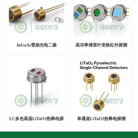
InGaAs雪崩光电二极
高功率傅里叶变换红外探测
管,LASER COMPONENTS
器，LASER COMPONENTS
LC多色高温LiTaO3热释电探
单通道LiTaO3热释电探测
测器
器，LC