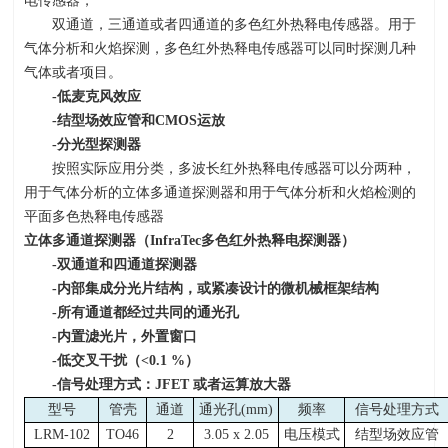
电传感器，
双通道，三通道或者四通道的多色红外热释电传感器。用于
气体分析和火焰探测，多色红外热释电传感器可以同时探测几种
气体或者项目。
-
低麦克风效应
-
结型场效应管和
CMOS
运放
-
分光型探测器
按照实际应用分类，多波长红外热释电传感器可以分两种，
用于气体分析的立体多通道探测器和用于气体分析和火焰检测的
平面多色热释电传感器
立体多通道探测器（
InfraTec
多色红外热释电探测器）
-
双通道和四通道探测器
-
内部集成分光片结构，或紧凑设计的微机械框架结构
-
所有通道都经过共同的通光孔
-
内置滤光片，外置窗口
-
低交叉干扰（
<0.1 %
）
-
信号处理方式：
JFET
或者运算放大器
型号
管壳
通道
通光孔
(mm)
频率
信号处理方式
LRM-102
TO46
2
3.05 x 2.05
电压模式
结型场效应管