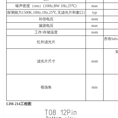
噪声密度（
rms
）
{10Hz,BW 1Hz,25
℃
}
max
探测能力
{500K,10Hz,1Hz,25
℃
,
无滤光片和窗口
}
typ
补偿电压
nom
漏源电压
max
工作
/
存储温度
nom
所有
Infr
红外滤光片
滤光片尺寸
nom
视场角
min
LIM-214
工程图