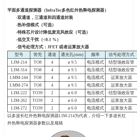
平面多通道探测器（
InfraTec
多色红外热释电探测器）
-
双通道，三通道和四通道封装
-
热补偿模式（可选）
-
特殊芯片设计降低麦克风效应（可选）
-
低交叉干扰（
<0.1 %
）
-
信号处理方式：
JFET
或者运算放大器
型号
管壳
通道
通光孔
(mm)
频率
信号处理方式
LIM-214
TO8
4
ø 9.5
电压模式
结型场效应管
LIM-314
TO8
4
ø 9.5
电压模式
结型场效应管
LMM-244
TO8
4
ø 9.5
电流模式
运算放大器
LMM-274
TO8
4
ø 9.5
电流模式
运算放大器
LIM-222
TO39
2
ø 6.0
电压模式
结型场效应管
LIM-262
TO39
2
ø 6.0
电流模式
运算放大器
LIM-272
TO39
2
ø 6.0
电流模式
运算放大器
以多波长红外热释电探测器
LIM-214
为代表，介绍一下多波长红
外热释电探测器参数以及规格