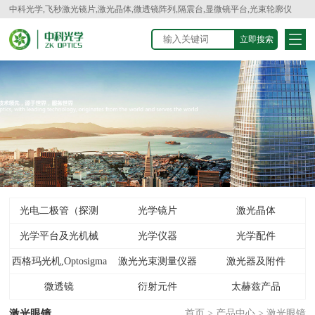
中科光学,飞秒激光镜片,激光晶体,微透镜阵列,隔震台,显微镜平台,光束轮廓仪
光电二极管（探测
光学镜片
激光晶体
光学平台及光机械
器）
光学仪器
光学配件
西格玛光机,Optosigma
激光光束测量仪器
激光器及附件
微透镜
衍射元件
太赫兹产品
激光眼镜
首页
>
产品中心
>
激光眼镜