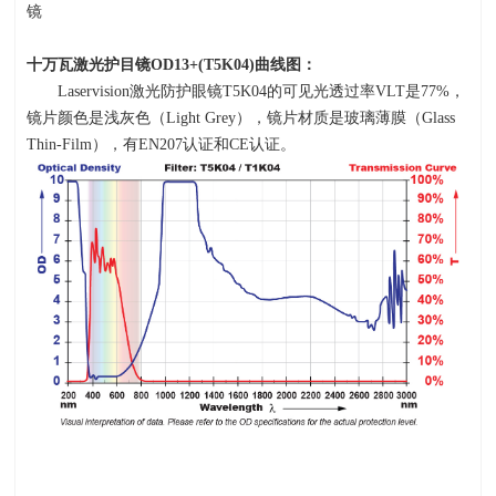
镜
十万瓦激光护目镜
OD13+(T5K04)
曲线图：
Laservision激光防护眼镜
T5K04
的可见光透过率
VLT
是
77%
，
镜片颜色是浅灰色（
Light Grey
），镜片材质是玻璃薄膜（
Glass
Thin-Film
），有
EN207
认证和
CE
认证。