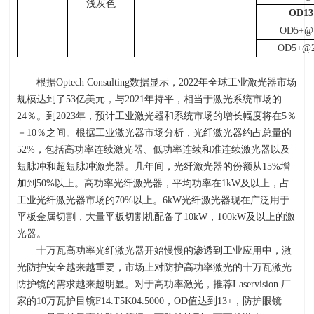
浅灰色
OD13
OD5+@1
OD5+@2
根据
Optech Consulting
数据显示，
2022
年全球工业激光器市场
规模达到了
53
亿美元，与
2021
年持平，相当于激光系统市场的
24
％。到
2023
年，预计工业激光器和系统市场的增长幅度将在
5
％
－
10
％之间。根据工业激光器市场分析，光纤激光器约占总量的
52%
，包括高功率连续激光器、低功率连续和准连续激光器以及
短脉冲和超短脉冲激光器。几年间，光纤激光器的份额从
15%
增
加到
50%
以上。高功率光纤激光器，平均功率在
1kW
及以上，占
工业光纤激光器市场的
70%
以上。
6kW
光纤激光器现在广泛用于
平板金属切割，大量平板切割机配备了
10kW
，
100kW
及以上的激
光器。
十万瓦高功率光纤激光器开始慢慢的渗透到工业应用中，激
光防护安全越来越重要，市场上对防护高功率激光的十万瓦激光
防护镜的需求越来越明显。对于高功率激光，推荐
Laservision
厂
家的
10
万瓦护目镜F14.T5K04.5000，
OD
值达到
13+
，防护眼镜