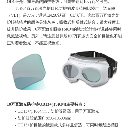
OD13+
是目前最高的防护等级，可防护达到
10
万瓦的激光。
T5K04百万瓦激光护目镜防护的波长范围比较广，透光率
（
VLT
）是
77%
，通过
EN207
认证，
CE
认证。这款百万瓦激光防
护眼镜镜片的颜色是浅灰色，吸收式和反射式结合，很大程度上
提升防护效果，6万瓦激光眼镜
T5K04
的镜架设计多样且能够同时
佩戴近视镜。另外，请注意就算戴
100
万瓦激光安全护目镜也不能
正对着看激光，不能直视激光。
10
万瓦激光防护镜
OD13+(T5K04)
主要特点：
- OD13+@1064nm，防护等级高，用于万瓦激光
- 防护波段范围广
(850-10600nm)
- OD13+护目镜的镜架款式多样且舒适，可同时佩戴近视眼