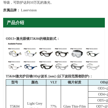
等级，可防护达到10万瓦的激光。
所属品牌：
Laservision
产品介绍
OD13+
激光眼镜T5K04的镜架款式：
T5K04
激光护目镜OD@波长 [nm] (以下波段范围都防护)：
型号
颜色
VLT
镜片材质
OD
OD3+@
OD4+@
OD5+@
Light Grey
T5K04
77%
Glass Thin-Film
OD7+@1