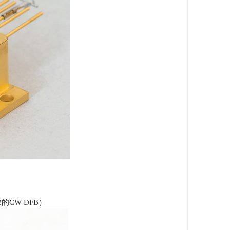
散的
CW-DFB
）