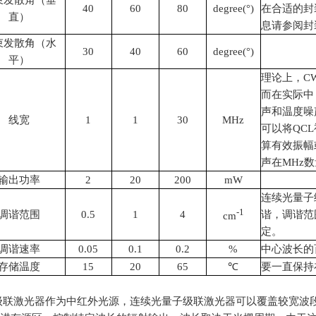
束发散角（垂
40
60
80
degree(°)
在合适的封
直）
息请参阅封装
束发散角（水
30
40
60
degree(°)
平）
理论上，C
而在实际中
声和温度噪
线宽
1
1
30
MHz
可以将QC
算有效振幅
声在MHz
输出功率
2
20
200
mW
连续光量子
-1
调谐范围
0.5
1
4
谐，调谐范
cm
定。
调谐速率
0.05
0.1
0.2
%
中心波长的
存储温度
15
20
65
℃
要一直保持
量子级联激光器作为中红外光源，连续光量子级联激光器可以覆盖较宽波