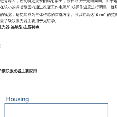
进有源区，控制特定波长的辐射输出，波长取决于光栅周期。由于
在较小的调谐范围内通过改变工作电流和
/
或操作温度进行调整，确
-1
的线宽，这使其成为气体传感的首选方案。可以在高达
10 cm
的范
量子级联激光器主要用于光谱学。
激光器
(
连续型
)
主要特点
源
量
子级联激光器主要应用