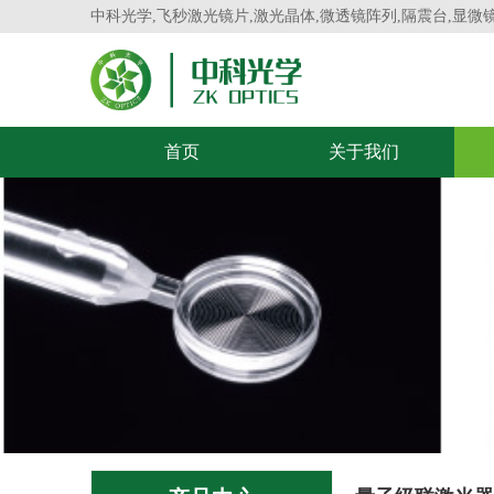
中科光学,飞秒激光镜片,激光晶体,微透镜阵列,隔震台,显微
首页
关于我们