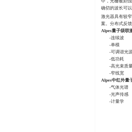
中，光栅被刻蚀
确切的波长可以
激光器具有较窄
案。分布式反馈
Alpes
量子级联
-连续波
-单模
-可调谐光
-低功耗
-高光束质
-窄线宽
Alpes
中红外量
-气体光谱
-光声传感
-计量学