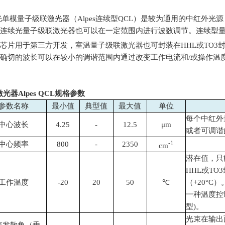
续光单模量子级联激光器（
Alpes
连续型
QCL
）是较为通用的中红外光源
连续光量子级联激光器也可以在一定范围内进行波数调节。连续型
芯片用于第三方开发，室温量子级联激光器也可封装在
HHL
或
TO3
确切的波长可以在较小的调谐范围内通过改变工作电流和
/
或操作温
光器Alpes QCL规格参数
参数名称
最小值
典型值
最大值
单位
每个中红外
中心波长
4.25
-
12.5
μm
或者可调谐
-1
中心频率
800
-
2350
cm
潜在值，只
HHL或T
工作温度
-20
20
50
℃
（+20°C）。
一种温度控
型)。
光束在输出