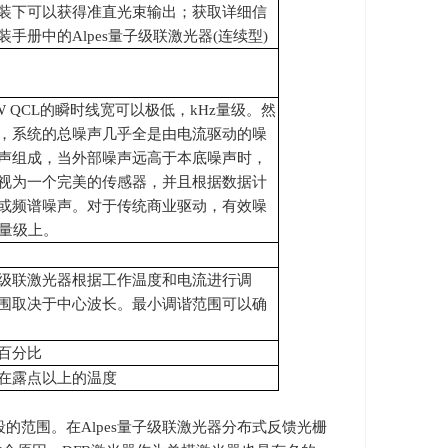
装下可以获得准直光束输出；获取详细信
手册中的Alpes量子级联激光器(连续型)
W QCL的瞬时线宽可以极低，kHz量级。然
，系统的总噪声几乎全是由电流驱动的噪
声组成，当外部噪声远高于本底噪声时，
L视为一个完美的传感器，并且根据数据计
或频谱噪声。对于传统商业驱动，有效噪
数量级上。
级联激光器根据工作温度和电流进行调
围取决于中心波长。最小调谐范围可以确
百分比
在露点以上的温度
段的范围。在
Alpes
量子级联激光器分布式反馈光栅