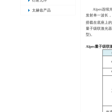
衍射元件
Alpes连
太赫兹产品
发射单一波长，
搭载在底座上的
量子级联激光器
型
)
。
Alpes
量子级联激