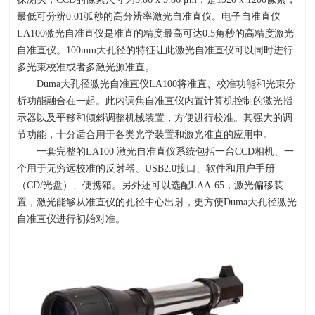
最低可分辨
0.01
弧秒的高分辨率激光自准直仪。电子自准直仪
LA100
激光自准直仪是准直的精度最高可达
0.5
角秒的高精度激光
自准直仪。
100mm
大孔径的特征让此激光自准直仪可以同时进行
多光束校准或者多激光源准直。
Duma大孔径激光自准直仪
LA100
将准直、校准功能和光束分
析功能融合在一起。此内调焦自准直仪内置计算机控制的激光指
示器以及平移和倾斜调整机械装置，方便进行校准。其强大的调
节功能，十分适合用于各类光学装置和激光准直的应用中。
一套完整的
LA100
激光自准直仪系统包括一台
CCD
相机、一
个用于无穷远校准的反射器、
USB2.0
接口、软件和用户手册
（
CD/
光盘）、便携箱。另外还可以选配
LAA-65
，激光偏移装
置，激光能够从准直仪的孔径中心出射，更方便
Duma
大孔径激光
自准直仪进行初始对准。