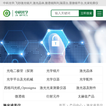
中科光学,飞秒激光镜片,激光晶体,微透镜阵列,隔震台,显微镜平台,光束轮廓仪
光电二极管（探测
光学镜片
激光晶体
光学平台及光机械
器）
光学仪器
光学配件
西格玛光机,Optosigma
激光光束测量仪器
激光器及附件
微透镜
衍射元件
太赫兹产品
激光准直仪
首页
>
产品中心
>
激光准直仪