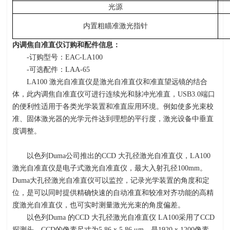
光源
内置粗瞄准激光指针
内调焦自准直仪订购和配件信息：
-订购型号：EAC-LA100
-可选配件：LAA-65
LA100 激光自准直仪是激光自准直仪和准直望远镜的结合
体，此内调焦自准直仪可进行连续光和脉冲光准直，USB3.0端口
的便利性适用于各类光学装置和准直应用环境。例如使多光束校
准、固体激光器的光学元件达到理想的平行度，激光设备中垂直
度调整。
以色列
Duma
公司推出的
CCD
大孔径激光自准直仪，
LA100
激光自准直仪是电子式激光自准直仪，最大入射孔径
100mm
。
Duma
大孔径激光自准直仪可以监控，记录光学装置的角度和定
位，是可以同时提供精确快速的自动准直和较准对齐功能的高精
度激光自准直仪，也可实时测量激光光束的角度偏差。
以色列
Duma
的
CCD
大孔径激光自准直仪
LA100
采用了
CCD
探测头，
CCD
的像素尺寸为
5.86 x 5.86
μ
m
，是
1920 x 1200
像素，