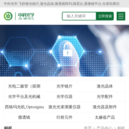
中科光学,飞秒激光镜片,激光晶体,微透镜阵列,隔震台,显微镜平台,光束轮廓仪
光电二极管（探测
光学镜片
激光晶体
光学平台及光机械
器）
光学仪器
光学配件
西格玛光机,Optosigma
激光光束测量仪器
激光器及附件
微透镜
衍射元件
太赫兹产品
相机
首页
>
产品中心
>
相机