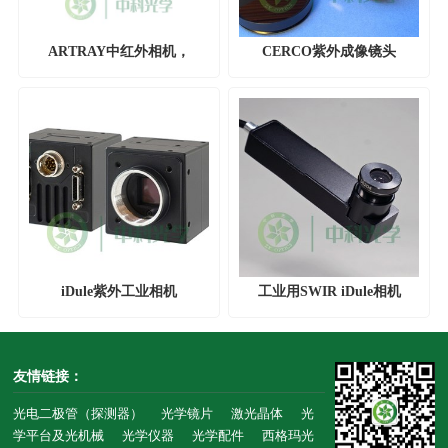
ARTRAY中红外相机，
CERCO紫外成像镜头
ARTCAM-MWIR
iDule紫外工业相机
工业用SWIR iDule相机
友情链接：
光电二极管（探测器）
光学镜片
激光晶体
光
学平台及光机械
光学仪器
光学配件
西格玛光