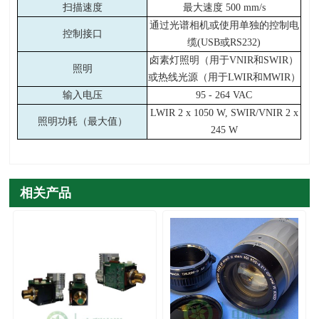
扫描速度
最大速度
500 mm/s
通过光谱相机或使用单独的控制电
控制接口
缆
(USB
或
RS232)
卤素灯照明（用于
VNIR
和
SWIR
）
照明
或热线光源（用于
LWIR
和
MWIR
）
输入电压
95 - 264 VAC
LWIR 2 x 1050 W, SWIR/VNIR 2 x
照明功耗（最大值）
245 W
相关产品