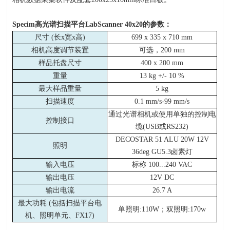
Specim
高光谱扫描平台LabScanner 40x20的参数：
尺寸 (长x宽x高)
699 x 335 x 710 mm
相机高度调节装置
可选，200 mm
样品托盘尺寸
400 x 200 mm
重量
13 kg +/- 10 %
最大样品重量
5 kg
扫描速度
0.1 mm/s-99 mm/s
通过光谱相机或使用单独的控制电
控制接口
缆(USB或RS232)
DECOSTAR 51 ALU 20W 12V
照明
36deg GU5.3卤素灯
输入电压
标称 100...240 VAC
输出电压
12V DC
输出电流
26.7 A
最大功耗 (包括扫描平台电
单照明:110W；双照明:170w
机、照明单元、FX17)