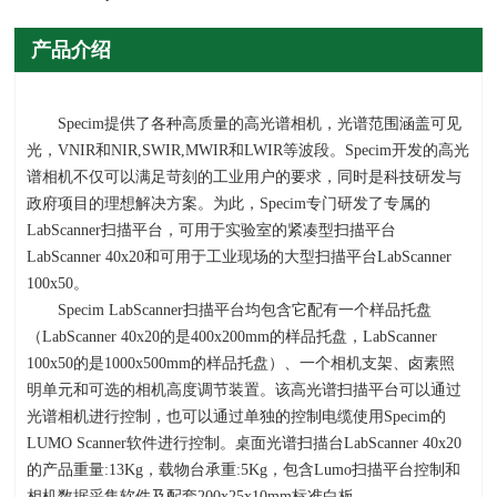
产品介绍
Specim提供了各种高质量的高光谱相机，光谱范围涵盖可见
光，
VNIR
和
NIR,SWIR,MWIR
和
LWIR
等波段。
Specim
开发的高光
谱相机不仅可以满足苛刻的工业用户的要求，同时是科技研发与
政府项目的理想解决方案。为此，
Specim
专门研发了专属的
LabScanner
扫描平台，可用于实验室的紧凑型扫描平台
LabScanner 40x20
和可用于工业现场的大型扫描平台
LabScanner
100x50
。
Specim LabScanner扫描平台均包含它配有一个样品托盘
（
LabScanner 40x20
的是
400x200mm
的样品托盘，
LabScanner
100x50
的是
1000x500mm
的样品托盘）、一个相机支架、卤素照
明单元和可选的相机高度调节装置。该高光谱扫描平台可以通过
光谱相机进行控制，也可以通过单独的控制电缆使用
Specim
的
LUMO Scanner
软件进行控制。桌面光谱扫描台
LabScanner 40x20
的产品重量
:13Kg
，载物台承重
:5Kg
，包含
Lumo
扫描平台控制和
相机数据采集软件及配套
200x25x10mm
标准白板。