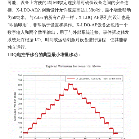
可能。设备上方便的
4
针
M8
锁定连接器可确保设备之间的安全连
接。
X-LDQ-AE
的创新设计允许速度高达
1.5
米
/
秒，最小增量移动
为
50
纳米。与
Zaber
的所有产品一样，
X-LDQ-AE
系列的设计也是
"
即插即用
"
，非常易于设置和操作。
X-LDQ-AE
设备还包括一个
数字输入和两个数字输出，用于与外部系统连接。事件驱动触发
系统允许根据
I/O
、时间或运动刺激对设备进行编程，使其能够
独立运行。
LDQ
电控平移台的典型最小增量移动：