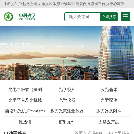
中科光学,飞秒激光镜片,激光晶体,微透镜阵列,隔震台,显微镜平台,光束轮廓仪
光电二极管（探测
光学镜片
激光晶体
光学平台及光机械
器）
光学仪器
光学配件
西格玛光机,Optosigma
激光光束测量仪器
激光器及附件
微透镜
衍射元件
太赫兹产品
电动平移台
首页
>
产品中心
>
电动平移台