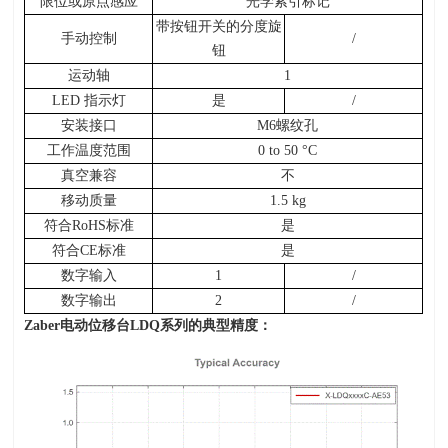
限位或原点感应
光学索引标记
带按钮开关的分度旋
手动控制
/
钮
运动轴
1
LED
指示灯
是
/
安装接口
M6
螺纹孔
工作温度范围
0 to 50 °C
真空兼容
不
移动质量
1.5 kg
符合RoHS标准
是
符合CE标准
是
数字输入
1
/
数字输出
2
/
Zaber电动位移台
LDQ
系列的典型精度：