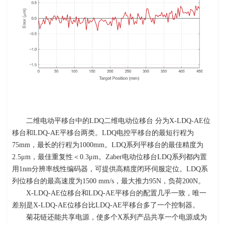
二维电动平移台中的
LDQ
二维电动位移台 分为
X-LDQ-AE
位
移台和
LDQ-AE
平移台两类。
LDQ
电控平移台的最短行程为
75mm
，最长的行程为
1000mm
。
LDQ
系列平移台的最佳精度为
2.5
μ
m
，最佳重复性＜
0.3
μ
m
。
Zaber
电动位移台
LDQ
系列都内置
用
1nm
分辨率线性编码器，可提供高精度闭环伺服定位。
LDQ
系
列位移台的最高速度为
1500 mm/s
，最大推力
95N
，负荷
200N
。
X-LDQ-AE位移台和
LDQ-AE
平移台的配置几乎一致，唯一
差别是
X-LDQ-AE
位移台比
LDQ-AE
平移台多了一个控制器。
菊花链还能共享电源，使多个
X
系列产品共享一个电源成为