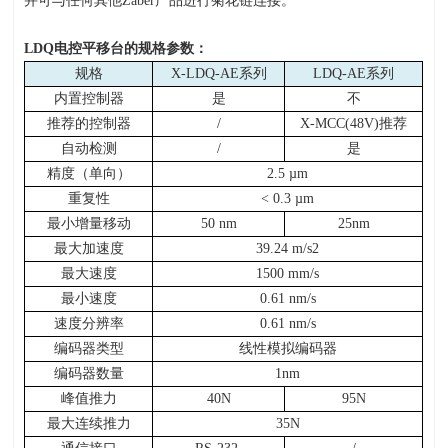
并可与任何其他Zaber产品进行菊花链连接。
LDQ
电控平移台的规格参数：
规格
X-LDQ-AE
系列
LDQ-AE
系列
内置控制器
是
不
推荐的控制器
/
X-MCC(48V)
推荐
自动检测
/
是
精度（单向）
2.5 µm
重复性
< 0.3 µm
最小增量移动
50 nm
25nm
最大加速度
39.24 m/s2
最大速度
1500 mm/s
最小速度
0.61 nm/s
速度分辨率
0.61 nm/s
编码器类型
线性模拟编码器
编码器数量
1nm
峰值推力
40N
95N
最大连续推力
35N