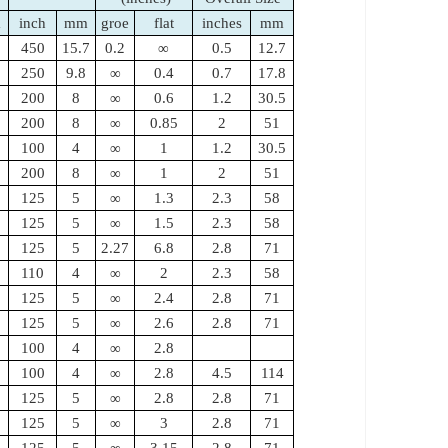
m
inch
mm
groe
flat
inches
mm
450
15.7
0.2
∞
0.5
12.7
250
9.8
∞
0.4
0.7
17.8
200
8
∞
0.6
1.2
30.5
200
8
∞
0.85
2
51
100
4
∞
1
1.2
30.5
200
8
∞
1
2
51
125
5
∞
1.3
2.3
58
125
5
∞
1.5
2.3
58
125
5
2.27
6.8
2.8
71
110
4
∞
2
2.3
58
125
5
∞
2.4
2.8
71
125
5
∞
2.6
2.8
71
100
4
∞
2.8
100
4
∞
2.8
4.5
114
125
5
∞
2.8
2.8
71
125
5
∞
3
2.8
71