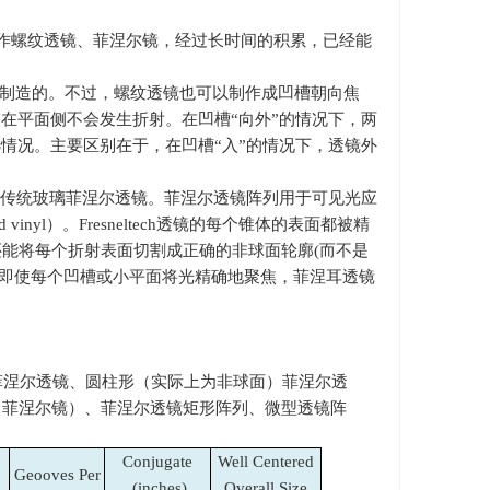
作螺纹透镜、菲涅尔镜，经过长时间的积累，已经能
来制造的。不过，螺纹透镜也可以制作成凹槽朝向焦
在平面侧不会发生折射。在凹槽“向外”的情况下，两
情况。主要区别在于，在凹槽“入”的情况下，透镜外
传统玻璃菲涅尔透镜。菲涅尔透镜阵列用于可见光应
d vinyl
）。
Fresneltech
透镜的每个锥体的表面都被精
还能将每个折射表面切割成正确的非球面轮廓
(
而不是
即使每个凹槽或小平面将光精确地聚焦，菲涅耳透镜
球面菲涅尔透镜、圆柱形（实际上为非球面）菲涅尔透
（菲涅尔镜）、菲涅尔透镜矩形阵列、微型透镜阵
Conjugate
Well Centered
Geooves Per
(inches)
Overall Size