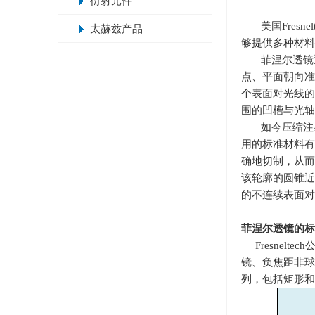
衍射元件
美国
Fresnel
太赫兹产品
够提供多种材料
菲涅尔透镜
点、平面朝向准
个表面对光线的
围的凹槽与光轴
如今压缩注
用的标准材料有
确地切制，从而
该轮廓的圆锥近
的不连续表面对
菲涅尔透镜
Fresnel
镜、负焦距非球
列，包括矩形和