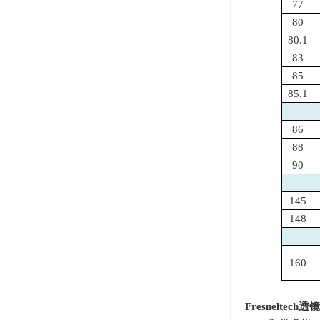
77
80
80.1
83
85
85.1
86
88
90
145
148
160
Fresneltech
透镜