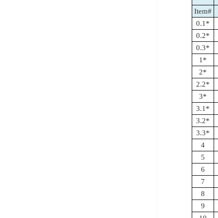
Item#
0.1*
0.2*
0.3*
1*
2*
2.2*
3*
3.1*
3.2*
3.3*
4
5
6
7
8
9