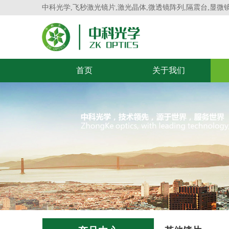
中科光学,飞秒激光镜片,激光晶体,微透镜阵列,隔震台,显微
首页
关于我们