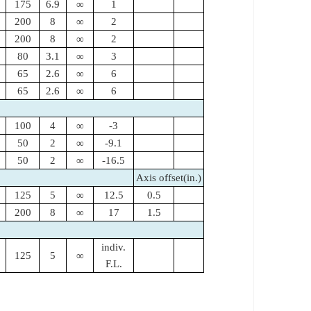
175
6.9
∞
1
200
8
∞
2
200
8
∞
2
80
3.1
∞
3
65
2.6
∞
6
65
2.6
∞
6
100
4
∞
-3
50
2
∞
-9.1
50
2
∞
-16.5
Axis offset(in.)
125
5
∞
12.5
0.5
200
8
∞
17
1.5
indiv.
125
5
∞
F.L.