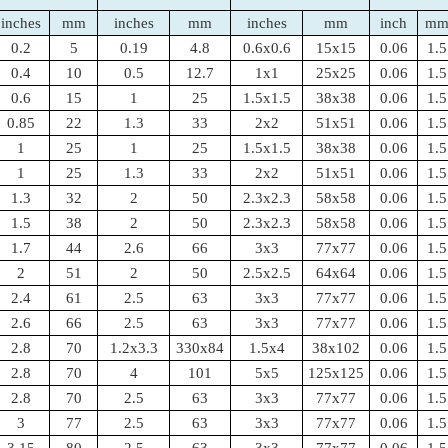
inches
mm
inches
mm
inches
mm
inch
m
0.2
5
0.19
4.8
0.6x0.6
15x15
0.06
1.5
0.4
10
0.5
12.7
1x1
25x25
0.06
1.5
0.6
15
1
25
1.5x1.5
38x38
0.06
1.5
0.85
22
1.3
33
2x2
51x51
0.06
1.5
1
25
1
25
1.5x1.5
38x38
0.06
1.5
1
25
1.3
33
2x2
51x51
0.06
1.5
1.3
32
2
50
2.3x2.3
58x58
0.06
1.5
1.5
38
2
50
2.3x2.3
58x58
0.06
1.5
1.7
44
2.6
66
3x3
77x77
0.06
1.5
2
51
2
50
2.5x2.5
64x64
0.06
1.5
2.4
61
2.5
63
3x3
77x77
0.06
1.5
2.6
66
2.5
63
3x3
77x77
0.06
1.5
2.8
70
1.2x3.3
330x84
1.5x4
38x102
0.06
1.5
2.8
70
4
101
5x5
125x125
0.06
1.5
2.8
70
2.5
63
3x3
77x77
0.06
1.5
3
77
2.5
63
3x3
77x77
0.06
1.5