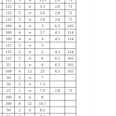
125
5
∞
3.15
2.8
71
125
5
∞
3.3
2.8
71
125
5
∞
3.6
2.8
71
125
5
∞
3.9
2.8
71
100
4
∞
3
6.5
165
100
4
∞
3.7
4.5
114
100
4
∞
4
4.5
114
125
5
∞
5
125
5
∞
5
4.5
114
125
5
∞
6
6.5
165
25
1
∞
6
6.5
165
100
4
12
23
6.5
165
50
2
∞
7
50
2
∞
7.3
25
1
∞
7.9
2.8
71
100
4
∞
8
200
8
32
10.7
50
2
∞
8.2