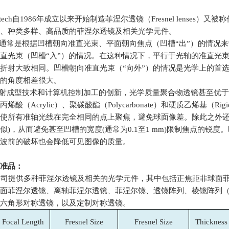
tech
自
1986
年成立以来开始制造菲涅尔透镜（
Fresnel lenses
）又被称
、种类多样、高品质的菲涅尔透镜及相关光学元件。
通常是根据凹槽朝向准直光束、平面朝向焦点（凹槽“出”）的情况
直光束（凹槽“入”）的情况。在这种情况下，平行于光轴的准直光束
折射大致相同。凹槽朝向准直光束（“向外”）的情况是光学上的首选
的角度相差很大。
射成型技术和计算机控制加工的创新，光学质量聚合物透镜甚至优于
丙烯酸（
Acrylic
）、聚碳酸酯（
Polycarbonate
）和硬质乙烯基（
Rigi
使所有准轴光线在完全相同的点上聚焦，避免球面像差。除此之外
似
)
，从而避免甚至凹槽的宽度
(
通常为
0.1
至
1 mm)
限制焦点的锐度。
波前的破坏也会降低可见图像的质量。
的标准品：
tech公司提供多种菲涅尔透镜及相关的光学元件，其中包括正焦距非
面菲涅尔透镜、离轴菲涅尔透镜、菲涅尔镜、透镜阵列、棱镜阵列
六角形对称透镜，以及定制对称透镜。
Focal Length
Fresnel Size
Fresnel Size
Thickness