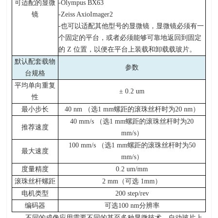
可适配的显微
-Olympus BX63
镜
-Zeiss AxioImager2
-也可以适配其他型号的显微镜，显微镜必须有一
个固定的平台，或者必须能够可靠地返回到固定
的 Z 位置，以便在平台上装载和卸载载玻片。
默认配套载物
参数
台规格
平均单向重复
± 0.2 um
性
最小步长
40 nm （选1 mm螺距的滚珠丝杆时为20 nm）
40 mm/s （选1 mm螺距的滚珠丝杆时为20
推荐速度
mm/s）
100 mm/s （选1 mm螺距的滚珠丝杆时为50
最大速度
mm/s）
度量精度
0.2 um/mm
滚珠丝杆螺距
2 mm（可选 1mm）
电机类型
200 step/rev
编码器
可选100 nm分辨率
不同的成像应用需要不同的甚至多种显微技术。自动玻片上