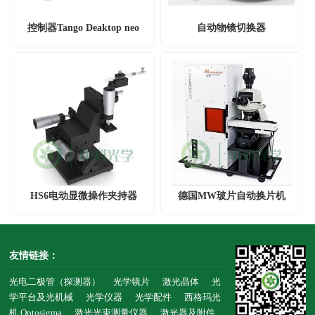
控制器Tango Deaktop neo
自动物镜切换器
HS6电动显微操作夹持器
德国MW玻片自动换片机
友情链接：
光电二极管（探测器）
光学镜片
激光晶体
光
学平台及光机械
光学仪器
光学配件
西格玛光
机,Optosigma
激光光束测量仪器
激光器及附件