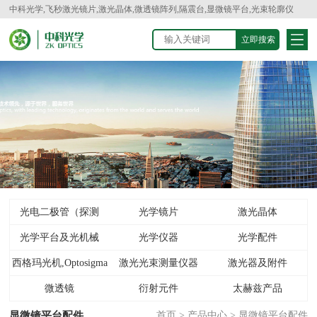
中科光学,飞秒激光镜片,激光晶体,微透镜阵列,隔震台,显微镜平台,光束轮廓仪
光电二极管（探测
光学镜片
激光晶体
光学平台及光机械
器）
光学仪器
光学配件
西格玛光机,Optosigma
激光光束测量仪器
激光器及附件
微透镜
衍射元件
太赫兹产品
显微镜平台配件
首页
>
产品中心
>
显微镜平台配件