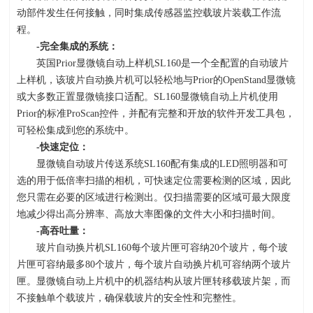
动部件发生任何接触，同时集成传感器监控载玻片装载工作流
程。
-
完全集成的系统：
英国
Prior
显微镜自动上样机
SL160
是一个全配置的自动玻片
上样机，该玻片自动换片机可以轻松地与
Prior
的
OpenStand
显微镜
或大多数正置显微镜接口适配。
SL160
显微镜自动上片机使用
Prior
的标准
ProScan
控件，并配有完整和开放的软件开发工具包，
可轻松集成到您的系统中。
-
快速定位：
显微镜自动玻片传送系统
SL160
配有集成的
LED
照明器和可
选的用于低倍率扫描的相机，可快速定位需要检测的区域，因此
您只需在必要的区域进行检测出。仅扫描需要的区域可最大限度
地减少得出高分辨率、高放大率图像的文件大小和扫描时间。
-
高吞吐量：
玻片自动换片机
SL160
每个玻片匣可容纳
20
个玻片，每个玻
片匣可容纳最多
80
个玻片，每个玻片自动换片机可容纳两个玻片
匣。显微镜自动上片机中的机器结构从玻片匣转移载玻片架，而
不接触单个载玻片，确保载玻片的安全性和完整性。