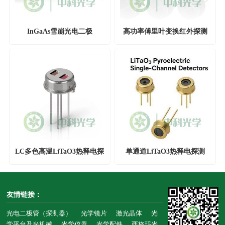
InGaAs雪崩光电二极
高功率傅里叶变换红外探测
管,LASER COMPONENTS
器，LASER COMPONENTS
LC多色高温LiTaO3热释电探
单通道LiTaO3热释电探测
测器
器，LC
友情链接：
光电二极管（探测器）
光学镜片
激光晶体
光
学平台及光机械
光学仪器
光学配件
西格玛光