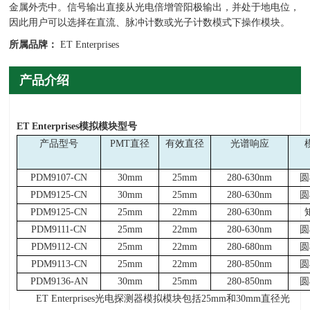
金属外壳中。信号输出直接从光电倍增管阳极输出，并处于地电位，
因此用户可以选择在直流、脉冲计数或光子计数模式下操作模块。
所属品牌：
ET Enterprises
产品介绍
ET Enterprises
模拟模块型号
产品型号
PMT直径
有效直径
光谱响应
PDM9107-CN
30mm
25mm
280-630nm
圆
PDM9125-CN
30mm
25mm
280-630nm
圆
PDM9125-CN
25mm
22mm
280-630nm
PDM9111-CN
25mm
22mm
280-630nm
圆
PDM9112-CN
25mm
22mm
280-680nm
圆
PDM9113-CN
25mm
22mm
280-850nm
圆
PDM9136-AN
30mm
25mm
280-850nm
圆
ET Enterprises光电探测器模拟模块包括
25mm
和
30mm
直径光