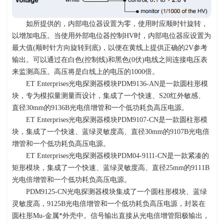
如所提供的，内部电位器设置为零，使用时应顺时针旋转，
以增加电压。当使用外部电位器控制
HV
时，内部电位器应设置为
最大值
(
顺时针方向旋转到底
)
，以便在黄线上提供正确的
2V
参考
输出。可以通过在白色
(
控制线
)
和黑色
(0
伏
)
电线之间连接电压表
来监测高压。高压将是白线上的电压的
1000
倍。
ET Enterprises光电探测器模块
PDM9136-AN
是一款圆柱形模
块，专为模拟量测量而设计，集成了一个快速、
S20
红外敏感、
直径
30mm
的
9136B
光电倍增管和一个低功耗负高压电源。
ET Enterprises光电探测器模块
PDM9107-CN
是一款圆柱形模
块，集成了一个快速、蓝绿灵敏度高、直径
30mm
的
9107B
光电倍
增管和一个低功耗负高压电源。
ET Enterprises光电探测器模块
PDM04-9111-CN
是一款紧凑的
矩形模块，集成了一个快速、蓝绿灵敏度高、直径
25mm
的
9111B
光电倍增管和一个低功耗负高压电源。
PDM9125-CN光电探测器模块集成了一个圆柱形模块、蓝绿
灵敏度高，
9125B
光电倍增管和一个低功耗负高压电源，封装在
圆柱形
Mu-
金属
*
外壳中。信号输出直接从光电倍增管阳极输出，