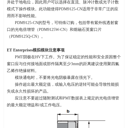
并处于地电位，因此用户可以选择在直流、脉冲计数或光子计数
模式下操作模块。此功能使得
PDM9125-CN
适用于非常广泛的应
用而不影响性能。
PDM9125-CN的型号，可特殊订购，包括带有紫外线透射窗
口的光电倍增管（
PDM9125W-CN
）和熔融石英窗口片
（
PDM9125Q-CN
）。
ET Enterprises
模拟模块注意事项
PMT阴极在
HV
下工作。为了保证稳定的性能和安全原因整个
窗口应与任何接地面或部件隔离至少
3mm
的距离建议使用聚四氟
乙烯作绝缘材料。
模块通电时，不要将光电阴极暴露在强光下。
操作超出最大额定值，或输入电压的逆转可能会导致性能损
失或永久性损坏的产品。
应注意不要超过随附测试和
PMT
数据表上规定的光电倍增管
的最大额定增益和
/
或工作电压。