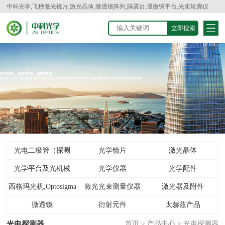
中科光学,飞秒激光镜片,激光晶体,微透镜阵列,隔震台,显微镜平台,光束轮廓仪
光电二极管（探测
光学镜片
激光晶体
光学平台及光机械
器）
光学仪器
光学配件
西格玛光机,Optosigma
激光光束测量仪器
激光器及附件
微透镜
衍射元件
太赫兹产品
光电探测器
首页
>
产品中心
>
光电探测器