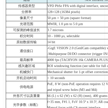
传感器类型
VPD PbSe FPA with digital interface, uncoo
分辨率
128×128 (16384 pixels)
像素尺寸
50 μm × 50 μm (square format)
光谱范围
MWIR, 1.0 μm to 5.0 μm
可探测的峰值波长
3.7 microns
积分时间
10 - 1000 μs, selectable
原始数据传输
14 bit
-GigE VISION 2.0 (GenICam compatible) 
通信接口
-Multipurpose DI/DO connector (trigger IN/
最高帧率
4000 fps (TACHYON 16k CAMERA PLUS) (
感兴趣区域
ROI windowing function (see table for full 
机械快门
Mechanical shutter for 1-pt offset correction
开机启动时间
< 10 seconds
PoE, 8 W (non-PoE operation requires 12 V
供电电源
and tripod screw holes (M3 and M4)
外形尺寸以及重量
66 (L) x 62 (W) x 62 (H) (mm), 400 grams
f=35 mm, F#1.1, FoV 10.5º x 10.5º, AR coa
光学参数（标配）
Manual focus with CS-mount interface