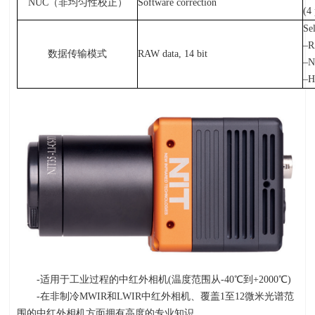
NUC（非均匀性校正）
Software correction
(4
Se
–R
数据传输模式
RAW data, 14 bit
–N
–H
-适用于工业过程的中红外相机(温度范围从
-40
℃到
+2000
℃
)
-在非制冷
MWIR
和
LWIR
中红外相机、覆盖
1
至
12
微米光谱范
围的中红外相机方面拥有高度的专业知识