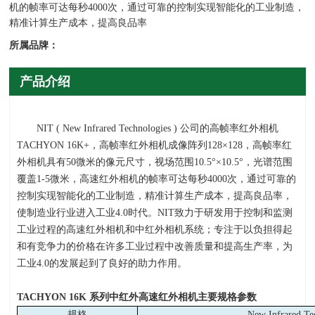
机的帧率可达每秒4000次，通过可靠的控制实现智能化的工业制造，
精准计算生产成本，提高良品率
所属品牌：
产品介绍
NIT ( New Infrared Technologies ) 公司的高帧率红外相机
TACHYON 16K+，高帧率红外相机成像阵列
128
×
128
，高帧率红
外相机具有
50
微米的像元尺寸，视场范围
10.5
°×
10.5
°，光谱范围
覆盖
1-5
微米，高速红外相机的帧率可达每秒
4000
次，通过可靠的
控制实现智能化的工业制造，精准计算生产成本，提高良品率，
使制造业行业进入工业
4.0
时代。
NIT
致力于研发用于控制和监测
工业过程的高速红外相机和中红外相机系统；专注于以负担得起
和有竞争力的价格在许多工业过程中改善质量和提高生产率，为
工业
4.0
的发展起到了良好的助力作用。
TACHYON 16K
系列中红外高速红外相机主要规格参数
规格
New Infrared T