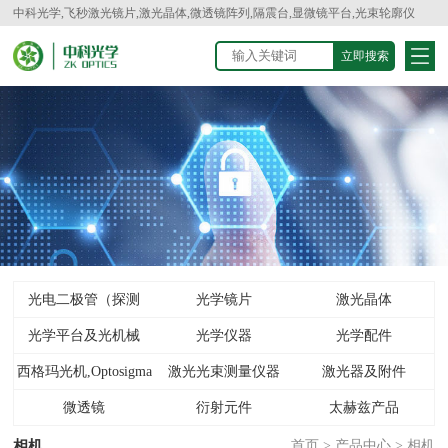
中科光学,飞秒激光镜片,激光晶体,微透镜阵列,隔震台,显微镜平台,光束轮廓仪
光电二极管（探测
光学镜片
激光晶体
光学平台及光机械
器）
光学仪器
光学配件
西格玛光机,Optosigma
激光光束测量仪器
激光器及附件
微透镜
衍射元件
太赫兹产品
相机
首页
>
产品中心
>
相机