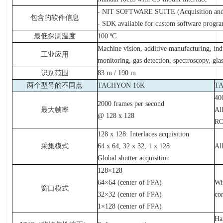
- NIT SOFTWARE SUITE (Acquisition and 
包含的软件信息
- SDK available for custom software prog
最低探测温度
100 ºC
Machine vision, additive manufacturing, indu
工业应用
monitoring, gas detection, spectroscopy, gla
识别范围
83 m / 190 m
两个型号的不同点
TACHYON 16K
T
40
2000 frames per second
最大帧率
Al
@ 128 x 128
RO
128 x 128: Interlaces acquisition
采集模式
64 x 64, 32 x 32, 1 x 128:
Al
Global shutter acquisition
128×128
64×64 (center of FPA)
Wi
窗口模式
32×32 (center of FPA)
co
1×128 (center of FPA)
Ha