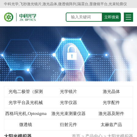
中科光学,飞秒激光镜片,激光晶体,微透镜阵列,隔震台,显微镜平台,光束轮廓仪
光电二极管（探测
光学镜片
激光晶体
光学平台及光机械
器）
光学仪器
光学配件
西格玛光机,Optosigma
激光光束测量仪器
激光器及附件
微透镜
衍射元件
太赫兹产品
太阳光模拟器
首页
>
产品中心
>
太阳光模拟器