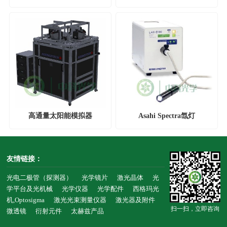
Sciencetech
Sciencetech
高通量太阳能模拟器
Asahi Spectra氙灯
Sciencetech
友情链接：
光电二极管（探测器）
光学镜片
激光晶体
光
学平台及光机械
光学仪器
光学配件
西格玛光
机,Optosigma
激光光束测量仪器
激光器及附件
扫一扫，立即咨询
微透镜
衍射元件
太赫兹产品