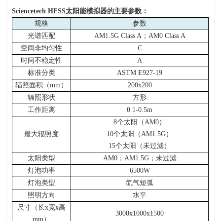
Sciencetech HFSS
太阳能模拟器的主要参数：
规格
参数
光谱匹配
AM1.5G Class A；
AM0 Class A
空间非均匀性
C
时间不稳定性
A
标准分类
ASTM E927-19
辐照面积（
mm
）
200x200
辐照形状
方形
工作距离
0.1-0.5m
8个太阳（
AM0
）
最大辐照度
10个太阳（
AM1.5G
）
15个太阳（未过滤）
太阳类型
AM0；
AM1.5G
；未过滤
灯泡功率
6500W
灯泡类型
氙气短弧
照明方向
水平
尺寸（长
x
宽
x
高
3000x1000x1500
mm
）