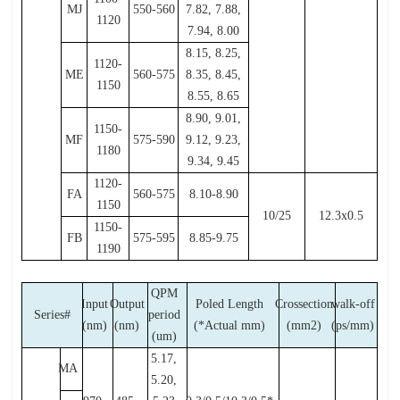
MJ
550-560
7.82, 7.88,
1120
7.94, 8.00
8.15, 8.25,
1120-
ME
560-575
8.35, 8.45,
1150
8.55, 8.65
8.90, 9.01,
1150-
MF
575-590
9.12, 9.23,
1180
9.34, 9.45
1120-
FA
560-575
8.10-8.90
1150
10/25
12.3x0.5
1150-
FB
575-595
8.85-9.75
1190
QPM
Input
Output
Poled Length
Crossection
walk-off
Series#
period
(nm)
(nm)
(*Actual mm)
(mm2)
(ps/mm)
(um)
5.17,
MA
5.20,