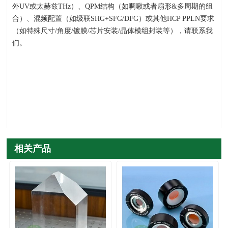
外
UV
或太赫兹
THz
）、
QPM
结构（如啁啾或者扇形
&
多周期的组
合）、混频配置（如级联
SHG+SFG/DFG
）或其他HCP PPLN要求
（如特殊尺寸
/
角度
/
镀膜
/
芯片安装
/
晶体模组封装等），请联系我
们。
相关产品