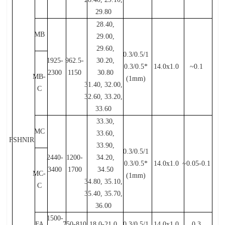
29.80
28.40,
MB
29.00,
29.60,
0.3/0.5/1
1925-
962.5-
30.20,
0.3/0.5*
14.0x1.0
~0.1
2300
1150
30.80
MB-
(1mm)
31.40, 32.00,
C
32.60, 33.20,
33.60
33.30,
MC
33.60,
FSHNIR
33.90,
0.3/0.5/1
2440-
1200-
34.20,
0.3/0.5*
14.0x1.0
~0.05-0.1
3400
1700
34.50
MC-
(1mm)
34.80, 35.10,
C
35.40, 35.70,
36.00
1500-
FA
750-810
18.0-21.0
0.3/0.5/1
14.0x1.0
0.3