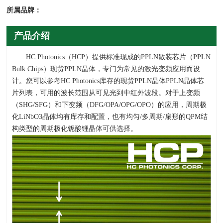
所属品牌：
产品介绍
HC Photonics（
HCP
）提供标准现成的
PPLN
散装芯片（
PPLN
Bulk Chips
）现货
PPLN
晶体，专门为常见的激光变频应用而设
计。您可以参考
HC Photonics
库存的现货
PPLN
晶体
PPLN
晶体芯
片列表，可用的波长范围从可见光到中红外波段。对于上变频
（
SHG/SFG
）和下变频（
DFG/OPA/OPG/OPO
）的应用，周期极
化
LiNbO3
晶体均有库存和配置，也有均匀
/
多周期
/
扇形的
QPM
结
构类型的周期极化铌酸锂晶体可供选择。