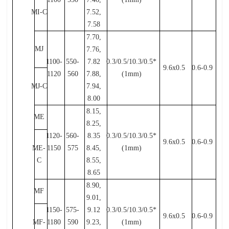
MI-C
7.52,
7.58
7.70,
MJ
7.76,
1100-
550-
7.82
0.3/0.5/10.3/0.5*
9.6x0.5
0.6-0.9
1120
560
7.88,
(1mm)
MJ-C
7.94,
8.00
8.15,
ME
8.25,
1120-
560-
8.35
0.3/0.5/10.3/0.5*
9.6x0.5
0.6-0.9
ME-
1150
575
8.45,
(1mm)
C
8.55,
8.65
8.90,
MF
9.01,
1150-
575-
9.12
0.3/0.5/10.3/0.5*
9.6x0.5
0.6-0.9
MF-
1180
590
9.23,
(1mm)