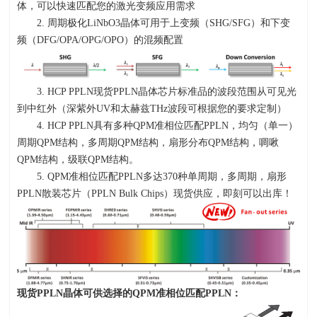
体，可以快速匹配您的激光变频应用需求
2. 周期极化
LiNbO3
晶体可用于上变频（
SHG/SFG
）和下变
频（
DFG/OPA/OPG/OPO
）的混频配置
3. HCP PPLN现货
PPLN
晶体芯片标准品的波段范围从可见光
到中红外（深紫外
UV
和太赫兹
THz
波段可根据您的要求定制）
4. HCP PPLN具有多种
QPM
准相位匹配
PPLN
，均匀（单一）
周期
QPM
结构，多周期
QPM
结构，扇形分布
QPM
结构，啁啾
QPM
结构，级联
QPM
结构。
5. QPM准相位匹配
PPLN
多达
370
种单周期，多周期，扇形
PPLN
散装芯片（
PPLN Bulk Chips
）现货供应，即刻可以出库！
现货
PPLN
晶体可供选择的
QPM
准相位匹配
PPLN
：