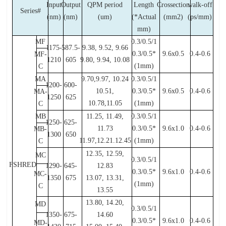
Input
Output
QPM period
Length
Crossection
walk-off
Series#
(nm)
(nm)
(um)
(*Actual
(mm2)
(ps/mm)
mm)
MF
0.3/0.5/1
1175-
587.5-
9.38, 9.52, 9.66
0.3/0.5*
9.6x0.5
0.4-0.6
MF-
1210
605
9.80, 9.94, 10.08
(1mm)
C
MA
9.70,9.97, 10.24
0.3/0.5/1
1200-
600-
10.51,
0.3/0.5*
9.6x0.5
0.4-0.6
MA-
1250
625
10.78,11.05
(1mm)
C
MB
11.25, 11.49,
0.3/0.5/1
1250-
625-
11.73
0.3/0.5*
9.6x1.0
0.4-0.6
MB-
1300
650
11.97,12.21.12.45
(1mm)
C
12.35, 12.59,
MC
0.3/0.5/1
FSHRED
1290-
645-
12.83
0.3/0.5*
9.6x1.0
0.4-0.6
MC-
1350
675
13.07, 13.31,
(1mm)
C
13.55
13.80, 14.20,
MD
0.3/0.5/1
1350-
675-
14.60
0.3/0.5*
9.6x1.0
0.4-0.6
MD-