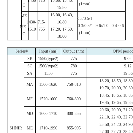
1430
715
15.00, 15.40,
(1mm)
C
15.80
16.00, 16.40,
ME
0.3/0.5/1
1430-
715-
16.80
0.3/0.5*
9.6x1.0
0.4-0.6
ME-
1510
755
17.20, 17.60,
(1mm)
C
18.00
Series#
Input (nm)
Output (nm)
QPM period
SB
1550(type2)
775
9.02
SC
1560(type2)
780
9.12
SA
1550
775
19.36
18.20, 18.50, 18.80
MA
1500-1620
750-810
19.70, 20.00, 20.30
18.45, 18.65, 18.85
MF
1520-1600
760-800
19.45, 19.65, 19.85
20.60, 20.90, 21.20
MD
1600-1710
800-855
22.10, 22.40, 22.70
23.50, 24.20, 24.90
SHNIR
ME
1710-1990
855-995
27.00, 27.70, 28.40