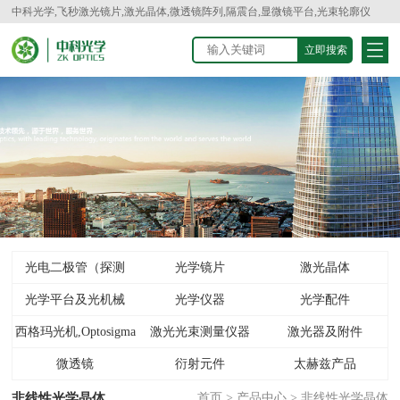
中科光学,飞秒激光镜片,激光晶体,微透镜阵列,隔震台,显微镜平台,光束轮廓仪
光电二极管（探测
光学镜片
激光晶体
光学平台及光机械
器）
光学仪器
光学配件
西格玛光机,Optosigma
激光光束测量仪器
激光器及附件
微透镜
衍射元件
太赫兹产品
非线性光学晶体
首页
>
产品中心
>
非线性光学晶体