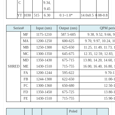
C
9.34,
9.45
YT
1030
515
6.30
0.1~1.0*
14.0x0.5
0.08-0.8
Series#
Input (nm)
Output (nm)
QPM peri
MF
1175-1210
587.5-605
9.38, 9.52, 9.66, 
MA
1200-1250
600-625
9.70, 9.97, 10.24, 1
MB
1250-1300
625-650
11.25, 11.49, 11.73, 
MC
1300-1350
645-675
12.35, 12.59, 12.83,
MD
1350-1430
675-715
13.80, 14.20, 14.60, 
SHRED
ME
1430-1510
715-755
16.00, 16.40, 16.80, 
FA
1200-1244
595-622
9.70-1
FB
1244-1300
622-650
11.00-
FC
1300-1360
650-680
12.50-
FD
1350-1450
675-725
13.80-
FE
1430-1510
715-755
15.90-
Poled