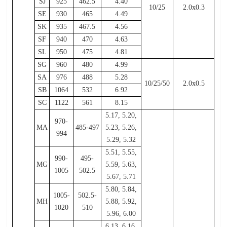
SJ
925
462.5
4.40
10/25
2.0x0.3
SE
930
465
4.49
SK
935
467.5
4.56
SF
940
470
4.63
SL
950
475
4.81
SG
960
480
4.99
SA
976
488
5.28
10/25/50
2.0x0.5
SB
1064
532
6.92
SC
1122
561
8.15
5.17, 5.20,
970-
MA
485-497
5.23, 5.26,
994
5.29, 5.32
5.51, 5.55,
990-
495-
MG
5.59, 5.63,
1005
502.5
5.67, 5.71
5.80, 5.84,
1005-
502.5-
MH
5.88, 5.92,
1020
510
5.96, 6.00
6.13, 6.16,