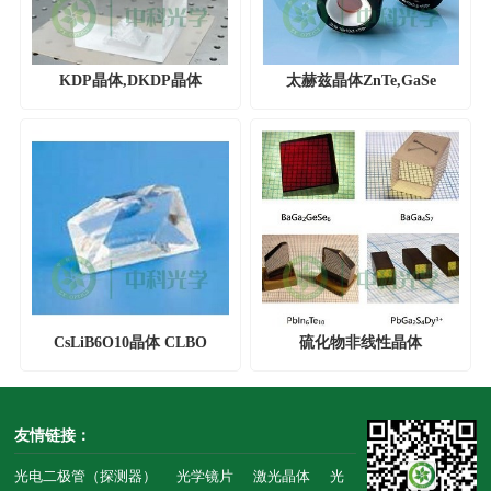
KDP晶体,DKDP晶体
太赫兹晶体ZnTe,GaSe
CsLiB6O10晶体 CLBO
硫化物非线性晶体
友情链接：
光电二极管（探测器）
光学镜片
激光晶体
光