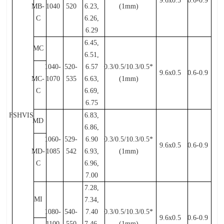
9.6x0.5
0.6-0.9
MB-
1040
520
6.23,
(1mm)
C
6.26,
6.29
6.45,
MC
6.51,
1040-
520-
6.57
0.3/0.5/10.3/0.5*
9.6x0.5
0.6-0.9
MC-
1070
535
6.63,
(1mm)
C
6.69,
6.75
FSHVIS
6.83,
MD
6.86,
1060-
529-
6.90
0.3/0.5/10.3/0.5*
9.6x0.5
0.6-0.9
MD-
1085
542
6.93,
(1mm)
C
6.96,
7.00
7.28,
MI
7.34,
1080-
540-
7.40
0.3/0.5/10.3/0.5*
9.6x0.5
0.6-0.9
1100
550
7.46,
(1mm)