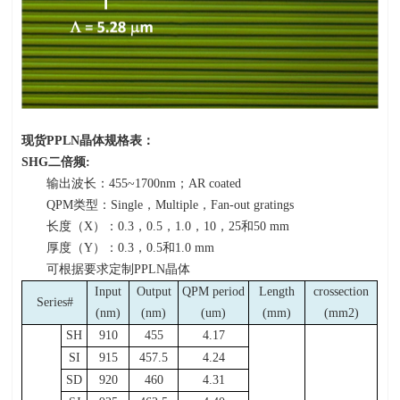
现货PPLN晶体规格表：
SHG
二倍频:
输出波长：455~1700nm；AR coated
QPM类型：Single，Multiple，Fan-out gratings
长度（X）：0.3，0.5，1.0，10，25和50 mm
厚度（Y）：0.3，0.5和1.0 mm
可根据要求定制PPLN晶体
Input
Output
QPM period
Length
crossection
Series#
(nm)
(nm)
(um)
(mm)
(mm2)
SH
910
455
4.17
SI
915
457.5
4.24
SD
920
460
4.31