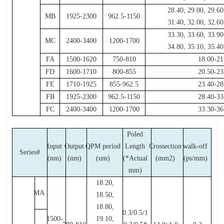
28.40, 29.00, 29.60
MB
1925-2300
962.5-1150
31.40, 32.00, 32.60
33.30, 33.60, 33.90
MC
2400-3400
1200-1700
34.80, 35.10, 35.40
FA
1500-1620
750-810
18.00-21
FD
1600-1710
800-855
20.50-23
FE
1710-1925
855-962.5
23.40-28
FB
1925-2300
962.5-1150
28.40-33
FC
2400-3400
1200-1700
33.30-36
Poled
Input
Output
QPM period
Length
Crossection
walk-off
Series#
(nm)
(nm)
(um)
(*Actual
(mm2)
(ps/mm)
mm)
18.20,
MA
18.50,
18.80,
0.3/0.5/1
1500-
19.10,