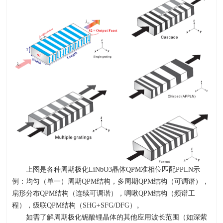
上图是各种周期极化
LiNbO3
晶体QPM准相位匹配
PPLN
示
例：均匀（单一）周期
QPM
结构，多周期
QPM
结构（可调谐），
扇形分布
QPM
结构（连续可调谐），啁啾
QPM
结构（频谱工
程），级联
QPM
结构（
SHG+SFG/DFG
）。
如需了解周期极化铌酸锂晶体的其他应用波长范围（如深紫