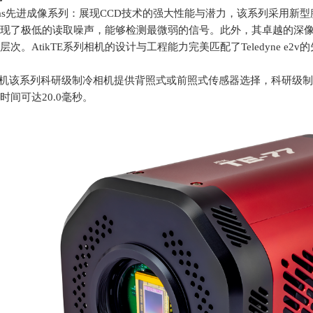
meras先进成像系列：展现
CCD
技术的强大性能与潜力，该系列采用新型
现了极低的读取噪声，能够检测最微弱的信号。此外，其卓越的深
层次。
Atik
TE系列相机的设计与工程能力完美匹配了
Teledyne e2v
的
机该系列科研级制冷相机提供背照式或前照式传感器选择，科研级制
时间可达
20.0
毫秒。