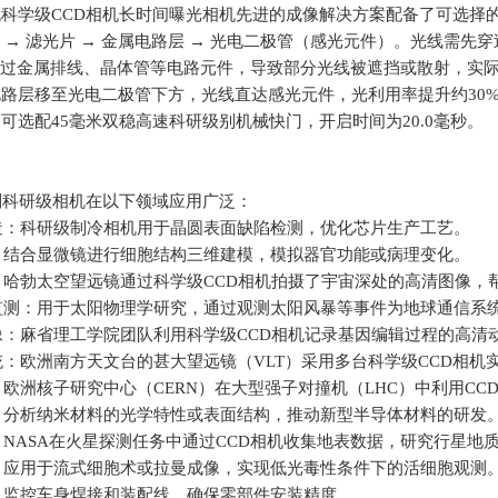
机科学级
CCD
相机长时间曝光相机先进的成像解决方案配备了可选择
→
滤光片
→
金属电路层
→
光电二极管（感光元件）。光线需先穿
过金属排线、晶体管等电路元件，导致部分光线被遮挡或散射，实
电路层移至光电二极管下方，光线直达感光元件，光利用率提升约
30
，可选配
45
毫米双稳高速科研级别机械快门，开启时间为
20.0
毫秒。
E系列科研级相机在以下领域应用广泛：
造：科研级制冷相机用于晶圆表面缺陷检测，优化芯片生产工艺。
：结合显微镜进行细胞结构三维建模，模拟器官功能或病理变化。
：哈勃太空望远镜通过科学级CCD相机拍摄了宇宙深处的高清图像，
监测：用于太阳物理学研究，通过观测太阳风暴等事件为地球通信系
像：麻省理工学院团队利用科学级CCD相机记录基因编辑过程的高清
统：欧洲南方天文台的甚大望远镜（VLT）采用多台科学级CCD相机
：欧洲核子研究中心（CERN）在大型强子对撞机（LHC）中利用C
：分析纳米材料的光学特性或表面结构，推动新型半导体材料的研发
：NASA在火星探测任务中通过CCD相机收集地表数据，研究行星地
：应用于流式细胞术或拉曼成像，实现低光毒性条件下的活细胞观测
：监控车身焊接和装配线，确保零部件安装精度。