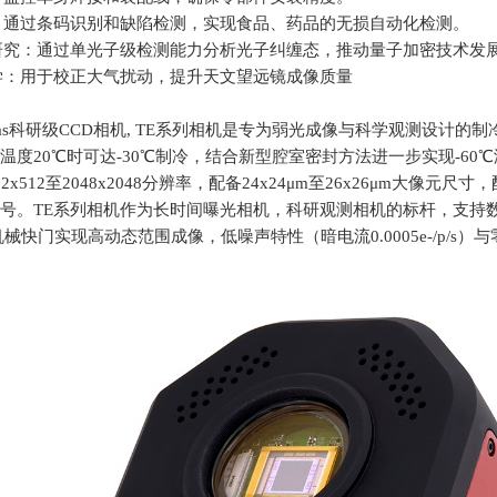
：通过条码识别和缺陷检测，实现食品、药品的无损自动化检测。
研究：通过单光子级检测能力分析光子纠缠态，推动量子加密技术发
学：用于校正大气扰动，提升天文望远镜成像质量
eras科研级
CCD
相机
, TE
系列相机是专为弱光成像与科学观测设计的制
温度
20
℃时可达
-30
℃制冷，结合新型腔室密封方法进一步实现
-60
℃
12x512
至
2048x2048
分辨率，配备
24x24
μ
m
至
26x26
μ
m
大像元尺寸，
号。
TE
系列相机作为长时间曝光相机，科研观测相机的标杆，支持
机械快门实现高动态范围成像，低噪声特性（暗电流
0.0005e-/p/s
）与