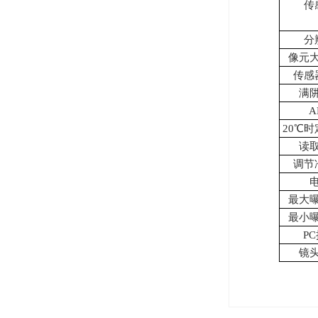
传
分
像元
传感
满
A
20℃
读
调节
最大
最小
P
镜