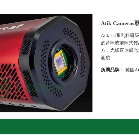
Atik Camer
Atik TE系列
的背照或前照式传
方，光线直达感光
画质
所属品牌：
英国Ati