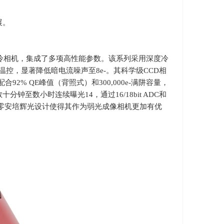
展。
冷相机，集成了多项高性能参数。该系列采用深度冷
温控，显著降低暗电流噪声至
8e-
。其科学级
CCD
相
配合
92% QE
峰值（背照式）和
300,000e-
满阱容量，
数十分钟至数小时连续曝光
14
，通过
16/18bit ADC
和
零安培辉光设计使得其作为弱光成像相机更加有优