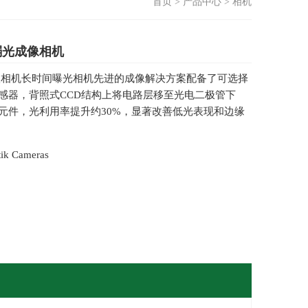
首页
>
产品中心
>
相机
as弱光成像相机
科研级相机长时间曝光相机先进的成像解决方案配备了可选择
感器，背照式CCD结构上将电路层移至光电二极管下
元件，光利用率提升约30%，显著改善低光表现和边缘
k Cameras