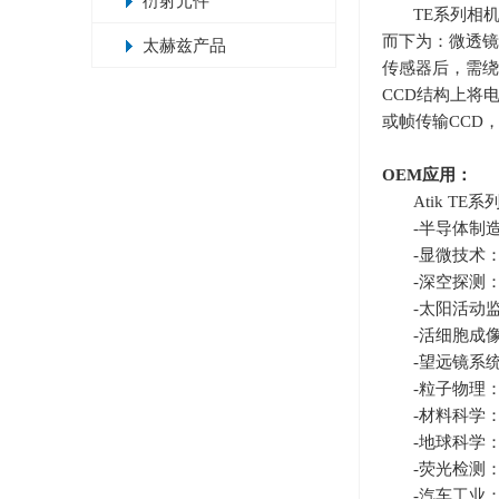
衍射元件
TE系列相
而下为：微透镜
太赫兹产品
传感器后，需绕
CCD
结构上将
或帧传输
CCD
OEM
应用：
Atik T
-半导体制
-显微技术
-深空探测
-太阳活动
-活细胞成
-望远镜系
-粒子物理
-材料科学
-地球科学
-荧光检测
-汽车工业