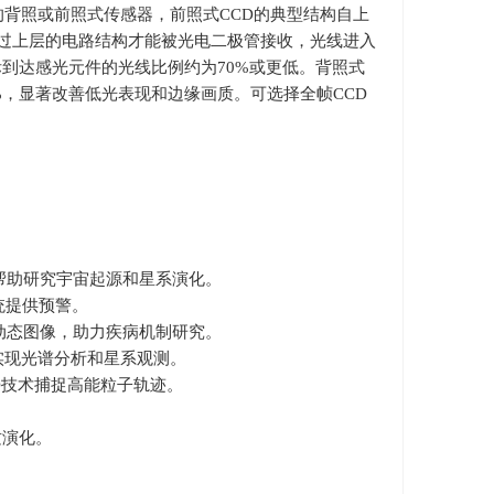
的背照或前照式传感器，前照式
CCD
的典型结构自上
过上层的电路结构才能被光电二极管接收，光线进入
际到达感光元件的光线比例约为
70%
或更低。背照式
%
，显著改善低光表现和边缘画质。可选择全帧
CCD
帮助研究宇宙起源和星系演化。
统提供预警。
动态图像，助力疾病机制研究。
实现光谱分析和星系观测。
CD技术捕捉高能粒子轨迹。
。
质演化。
。