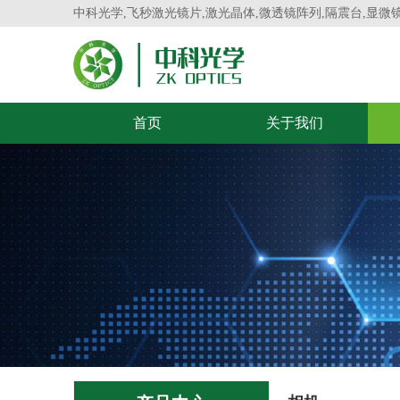
中科光学,飞秒激光镜片,激光晶体,微透镜阵列,隔震台,显微
首页
关于我们