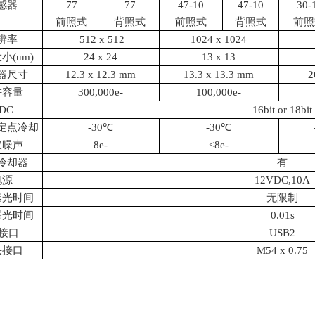
感器
77
77
47-10
47-10
30-
前照式
背照式
前照式
背照式
前照
辨率
512 x 512
1024 x 1024
大小
(um)
24 x 24
13 x 13
器尺寸
12.3 x 12.3 mm
13.3 x 13.3 mm
2
阱容量
300,000e-
100,000e-
DC
16bit or 18bit
时定点冷却
-30℃
-30℃
取噪声
8e-
<8e-
冷却器
有
电源
12VDC,10A
曝光时间
无限制
曝光时间
0.01s
C接口
USB2
头接口
M54 x 0.75