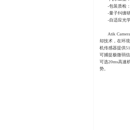
-包装质检
-量子纠缠
-自适应光
Atik Cam
却技术，在环境
机传感器提供
5
可捕捉极微弱信
可选
20ms
高速
势。